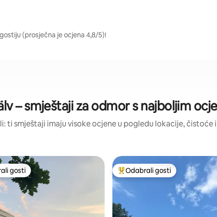
gostiju (prosječna je ocjena 4,8/5)!
lv – smještaji za odmor s najboljim oc
li: ti smještaji imaju visoke ocjene u pogledu lokacije, čistoće i
li gosti
Odabrali gosti
više rangiranima s oznakom „Odabrali gosti”
Među najviše rangiranima s oz