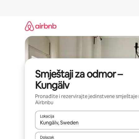
Prijeđi
na
sadržaj
Smještaji za odmor –
Kungälv
Pronađite i rezervirajte jedinstvene smještaje
Airbnbu
Lokacija
Kada budu dostupni rezultati, moći ćete ih pregle
Dolazak