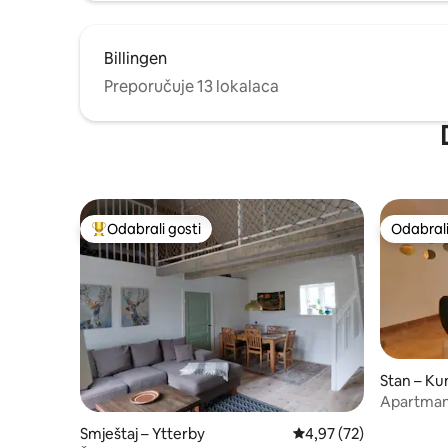
Billingen
Preporučuje 13 lokalaca
Odabrali gosti
Odabrali
Među najviše rangiranima s oznakom „Odabrali gosti”
Odabrali
Stan – Ku
Apartman 
Marstran
Smještaj – Ytterby
Prosječna ocjena: 4,97/
4,97 (72)