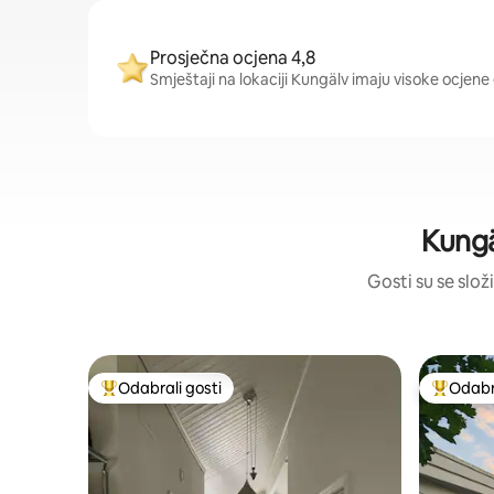
Prosječna ocjena 4,8
Smještaji na lokaciji Kungälv imaju visoke ocjene 
Kungä
Gosti su se složi
Odabrali gosti
Odabra
Među najviše rangiranima s oznakom „Odabrali gosti”
Među naj