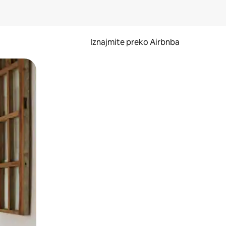
Iznajmite preko Airbnba
li prelaskom prstom po zaslonu.