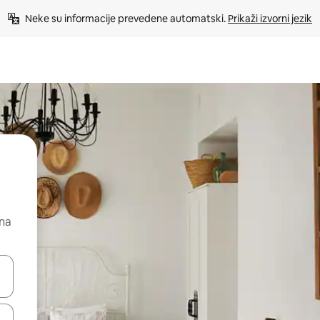
Neke su informacije prevedene automatski. 
Prikaži izvorni jezik
 na
dati koristeći se strelicama prema gore i prema dolje, kao i dodirom i