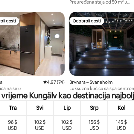
Preuređena staja od 50 m² u
prekrasnom, mirnom vrtu.
li gosti
Odabrali gosti
više rangiranima s oznakom „Odabrali gosti”
Odabrali gosti
5, recenzija: 18
ra
Prosječna ocjena: 4,97/5, recenzija: 74
4,97 (74)
Brvnara – Svaneholm
ica na selu
Luksuzna kućica sa spa centro
e vrijeme Kungälv kao destinacija najbolj
saunom i smještena blizu jezer
Tra
Svi
Lip
Srp
Kol
96 $
102 $
102 $
156 $
145 $
USD
USD
USD
USD
USD