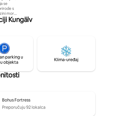
ja se
rirode s
izini mora,
iji Kungälv
 selu, ali
inuta od
živajte u
u šumu
ivama i
čeri uz
an parking u
oći uz
Klima-uređaj
pu objekta
nitosti
Bohus Fortress
Preporučuju 92 lokalca