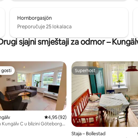
Hornborgasjön
Preporučuje 25 lokalaca
Drugi sjajni smještaji za odmor – Kungäl
 gosti
Superhost
 gosti
Superhost
ngälv
Prosječna ocjena: 4,95/5, recenzija: 92
4,95 (92)
Kungälv C u blizini Göteborga i
da
5, recenzija: 72
Staja – Bollestad