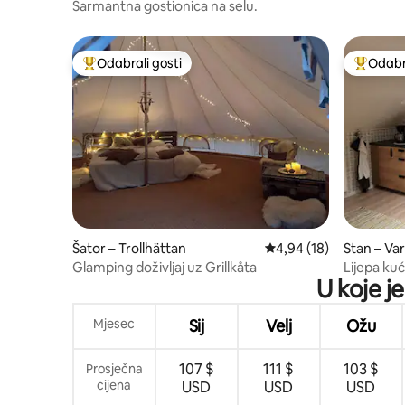
Šarmantna gostionica na selu.
Odabrali gosti
Odabra
Među najviše rangiranima s oznakom „Odabrali gosti”
Među naj
Šator – Trollhättan
Prosječna ocjena: 4,94/
4,94 (18)
Stan – Va
Glamping doživljaj uz Grillkåta
Lijepa kuć
U koje j
Mjesec
Sij
Velj
Ožu
107 $
111 $
103 $
Prosječna
cijena
USD
USD
USD