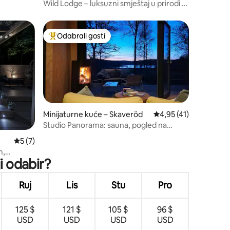
Wild Lodge – luksuzni smještaj u prirodi u
blizini Göteborga
Odabrali gosti
Među najviše rangiranima s oznakom „Odabrali gosti”
Minijaturne kuće – Skaveröd
Prosječna ocjena: 4,95
4,95 (41)
Studio Panorama: sauna, pogled na
jezero i kamin
Prosječna ocjena: 5/5, recenzija: 7
5 (7)
m,
i odabir?
a
Ruj
Lis
Stu
Pro
125 $
121 $
105 $
96 $
USD
USD
USD
USD