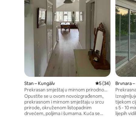
Stan – Kungälv
Prosječna ocjena: 5/
5 (34)
Brvnara –
Prekrasan smještaj u mirnom prirodnom
Prekrasna
okruženju uzduž staze Bohusleden
pogledom
Opustite se u ovom novoizgrađenom,
Iznajmljuj
prekrasnom i mirnom smještaju u srcu
tijekom ci
prirode, okruženom listopadnim
s 5 - 10 m
drvećem, poljima i šumama. Kuća se
lijepih v
nalazi odmah pored Bohusledena,
za 20 min
prirodnog rezervata Fontins (milspåret),
do Göteb
Trankärrsslingana, prirodnog rezervata
imate auto