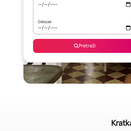
Odlazak
Pretraži
Kratk