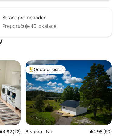
Strandpromenaden
Preporučuje 40 lokalaca
v
Odabrali gosti
Među najviše rangiranima s oznakom „Odabrali gosti”
Prosječna ocjena: 4,82/5, recenzija: 22
4,82 (22)
Brvnara – Nol
Prosječna ocjena: 4,98
4,98 (50)