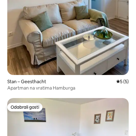
Stan – Geesthacht
Prosječna
5 (5)
Apartman na vratima Hamburga
Odabrali gosti
Odabrali gosti