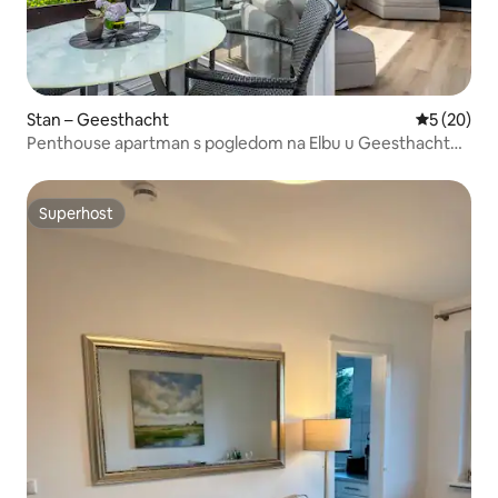
Stan – Geesthacht
Prosječna o
5 (20)
Penthouse apartman s pogledom na Elbu u Geesthachtu
kod HH
Superhost
Superhost