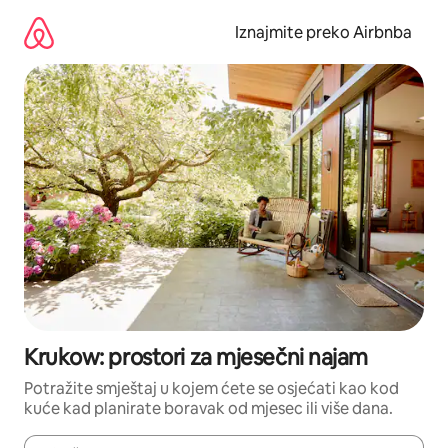
Prijeđi
na
Iznajmite preko Airbnba
sadržaj
Krukow: prostori za mjesečni najam
Potražite smještaj u kojem ćete se osjećati kao kod
kuće kad planirate boravak od mjesec ili više dana.