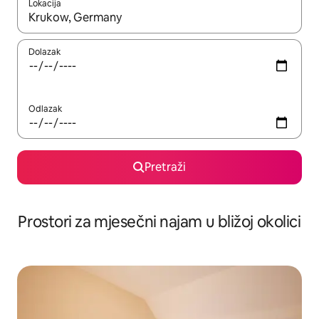
Lokacija
Kada budu dostupni rezultati, moći ćete ih pregledati koristeći
Dolazak
Odlazak
Pretraži
Prostori za mjesečni najam u bližoj okolici