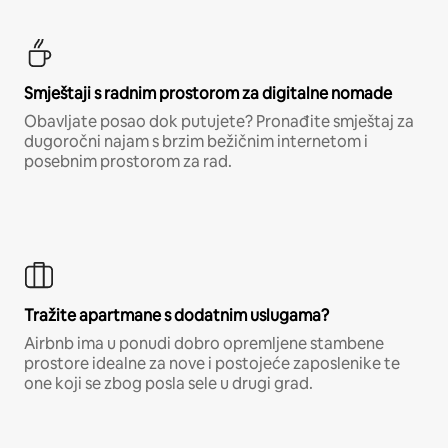
Smještaji s radnim prostorom za digitalne nomade
Obavljate posao dok putujete? Pronađite smještaj za
dugoročni najam s brzim bežičnim internetom i
posebnim prostorom za rad.
Tražite apartmane s dodatnim uslugama?
Airbnb ima u ponudi dobro opremljene stambene
prostore idealne za nove i postojeće zaposlenike te
one koji se zbog posla sele u drugi grad.