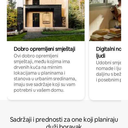
Dobro opremljeni smještaji
Digitalni noma
ljudi
Ovi dobro opremljeni
smještaji, među kojima ima
Udobni smještaj
drvenih kuća na mirnim
nomade i ljude 
lokacijama u planinama i
daljinu s bežič
stanova u urbanim sredinama,
i posebnim pro
imaju sve sadržaje koji su vam
potrebni u vašem domu.
Sadržaji i prednosti za one koji planiraju
duži boravak