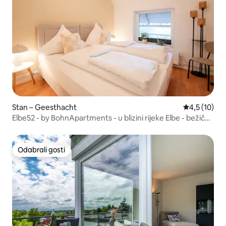
Stan – Geesthacht
Prosječna oc
4,5 (10)
Elbe52 - by BohnApartments - u blizini rijeke Elbe - bežični
internet - parkiralište
Odabrali gosti
Odabrali gosti