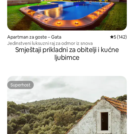
Apartman za goste – Gata
Prosječna oc
5 (142)
Jedinstveni luksuzni raj za odmor iz snova
Smještaji prikladni za obitelji i kućne
ljubimce
Superhost
Superhost