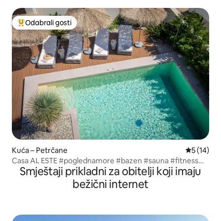
bazenom
Odabrali gosti
Među najviše rangiranima s oznakom „Odabrali gosti”
Kuća – Petrčane
Prosječna 
5 (14)
Casa AL ESTE #poglednamore #bazen #sauna #fitness
Smještaji prikladni za obitelji koji imaju
#joga
bežični internet