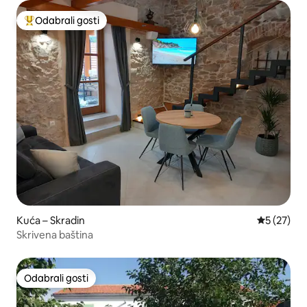
Odabrali gosti
Među najviše rangiranima s oznakom „Odabrali gosti”
Kuća – Skradin
Prosječna 
5 (27)
Skrivena baština
Odabrali gosti
Odabrali gosti