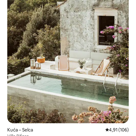
Kuća – Selca
Prosječna ocjen
4,91 (106)