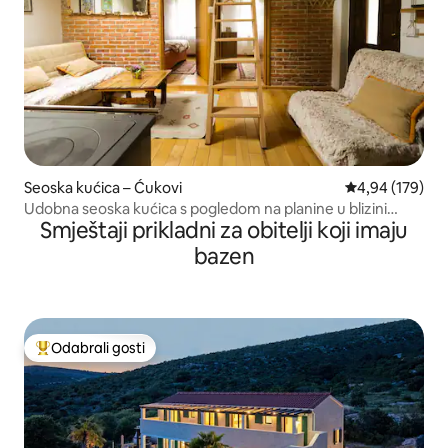
Seoska kućica – Ćukovi
Prosječna ocjen
4,94 (179)
Udobna seoska kućica s pogledom na planine u blizini
Smještaji prikladni za obitelji koji imaju
nacionalnog parka Una
bazen
Odabrali gosti
Među najviše rangiranima s oznakom „Odabrali gosti”