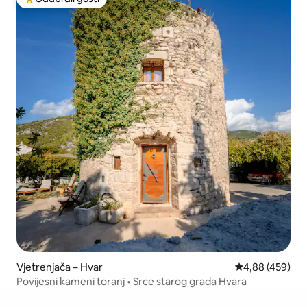
Među najviše rangiranima s oznakom „Odabrali gosti”
Vjetrenjača – Hvar
Prosječna ocjen
4,88 (459)
Povijesni kameni toranj • Srce starog grada Hvara