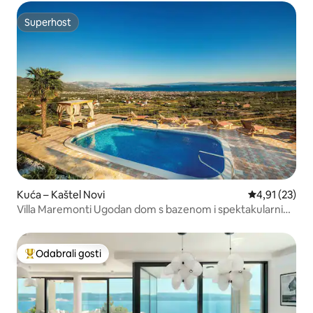
Superhost
Superhost
Kuća – Kaštel Novi
Prosječna ocje
4,91 (23)
Villa Maremonti Ugodan dom s bazenom i spektakularnim
pogledom
Odabrali gosti
Među najviše rangiranima s oznakom „Odabrali gosti”