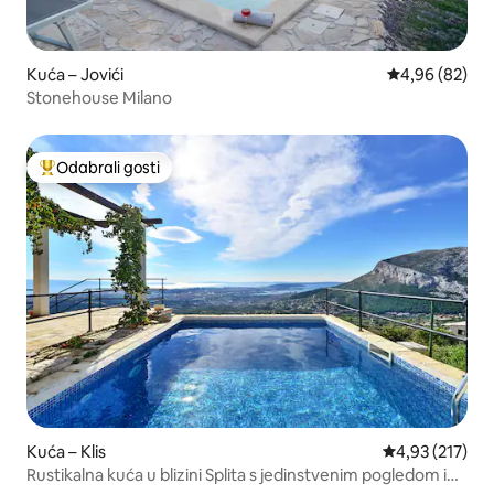
Kuća – Jovići
Prosječna ocje
4,96 (82)
Stonehouse Milano
Odabrali gosti
Među najviše rangiranima s oznakom „Odabrali gosti”
Kuća – Klis
Prosječna ocjen
4,93 (217)
Rustikalna kuća u blizini Splita s jedinstvenim pogledom i