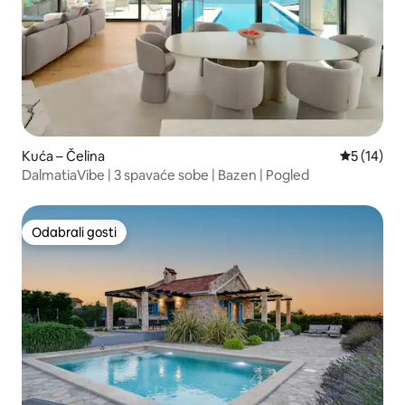
Kuća – Čelina
Prosječna 
5 (14)
DalmatiaVibe | 3 spavaće sobe | Bazen | Pogled
Odabrali gosti
Odabrali gosti