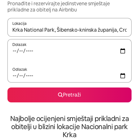
Pronađite i rezervirajte jedinstvene smještaje
prikladne za obitelj na Airbnbu
Lokacija
Kada budu dostupni rezultati, moći ćete ih pregledati koristeći
Dolazak
Odlazak
Pretraži
Najbolje ocijenjeni smještaji prikladni za
obitelji u blizini lokacije Nacionalni park
Krka