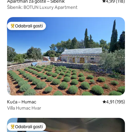
Apartman za goste – Šibenik
Prosječna ocjen
4,99 (118)
Šibenik: BOTUN Luxury Apartment
Odabrali gosti
Među najviše rangiranima s oznakom „Odabrali gosti”
Kuća – Humac
Prosječna ocjen
4,91 (195)
Villa Humac Hvar
Odabrali gosti
Među najviše rangiranima s oznakom „Odabrali gosti”