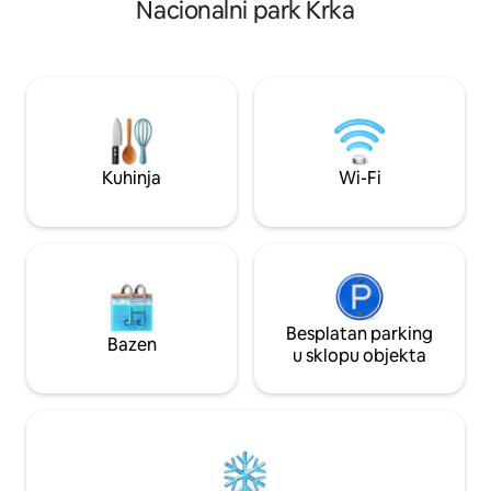
Nacionalni park Krka
više od 3noćenja - vožnja brodom na
Gosti se mogu kupa
rijeci Krki ili riba na žaru ** Mediteranska
šetnjama i vožnji 
terasa: - Roštilj - blagovaonica i prostor
parku Krka, izvrsno
za opuštanje Spavaća soba: - bračni
gastronomskoj po
krevet (širine 180-220 cm) - TV - klima-
morskim plažama u
uređaj Dnevni boravak i spavaća soba 2: -
obilasku gradova Ši
kauč/krevet za 2 osobe A/C Kuhinja
Sport: -2 x bicikla -SUP
Kuhinja
Wi-Fi
Besplatan parking
Bazen
u sklopu objekta