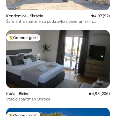
Kondominij – Skradin
Prosječna ocje
4,97 (92)
Šarmantni apartman u potkrovlju s panoramskim
pogledom na grad
Odabrali gosti
Među najviše rangiranima s oznakom „Odabrali gosti”
Kuća – Bićine
Prosječna ocjen
4,98 (206)
Studio apartman Ogreca
Odabrali gosti