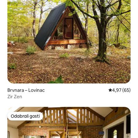
Brvnara – Lovinac
Prosječna ocje
4,97 (65)
Zir Zen
Odabrali gosti
Odabrali gosti