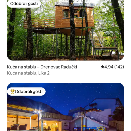
Odabrali gosti
Odabrali gosti
Kuća na stablu – Drenovac Radučki
Prosječna ocjen
4,94 (142)
Kuća na stablu, Lika 2
Odabrali gosti
Među najviše rangiranima s oznakom „Odabrali gosti”