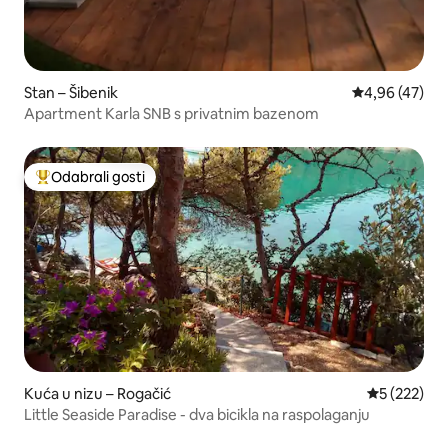
Stan – Šibenik
Prosječna ocje
4,96 (47)
Apartment Karla SNB s privatnim bazenom
Odabrali gosti
Među najviše rangiranima s oznakom „Odabrali gosti”
Kuća u nizu – Rogačić
Prosječna oc
5 (222)
Little Seaside Paradise - dva bicikla na raspolaganju