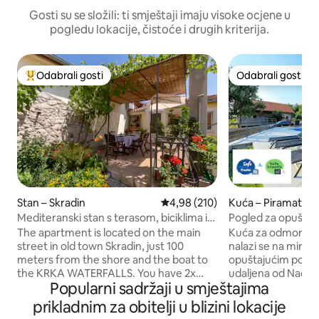
Gosti su se složili: ti smještaji imaju visoke ocjene u
pogledu lokacije, čistoće i drugih kriterija.
Odabrali gosti
Odabrali gosti
Među najviše rangiranima s oznakom „Odabrali gosti”
Odabrali gosti
Stan – Skradin
Prosječna ocjena: 4,98/5, recenz
4,98 (210)
Kuća – Piramatovc
Mediteranski stan s terasom, biciklima i
Pogled za opuštanje
SUP-om
NP Krka
The apartment is located on the main
Kuća za odmor "K
street in old town Skradin, just 100
nalazi se na mirn
meters from the shore and the boat to
opuštajućim pogle
the KRKA WATERFALLS. You have 2x
udaljena od Nacion
Popularni sadržaji u smještajima
Bikes and SUP(stand up paddle)
grada Skradina. O
included. Mogućnost roštiljanja u
potrebnim za kom
prikladnim za obitelji u blizini lokacije
autentičnom dalmatinskom stilu. ** Za
ležaljke, roštilj, wi 