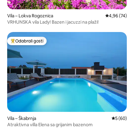
Vila – Lokva Rogoznica
Prosječna ocje
4,96 (74)
VRHUNSKA vila Lady! Bazen i jacuzzi na plaži!
Odabrali gosti
Među najviše rangiranima s oznakom „Odabrali gosti”
Vila – Škabrnja
Prosječna o
5 (60)
Atraktivna villa Elena sa grijanim bazenom