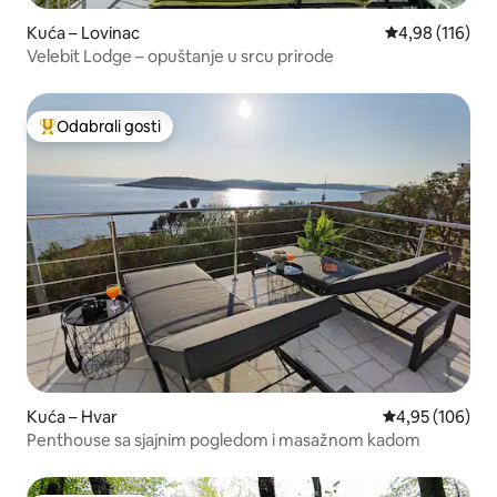
Kuća – Lovinac
Prosječna ocjen
4,98 (116)
Velebit Lodge – opuštanje u srcu prirode
Odabrali gosti
Među najviše rangiranima s oznakom „Odabrali gosti”
Kuća – Hvar
Prosječna ocjen
4,95 (106)
Penthouse sa sjajnim pogledom i masažnom kadom