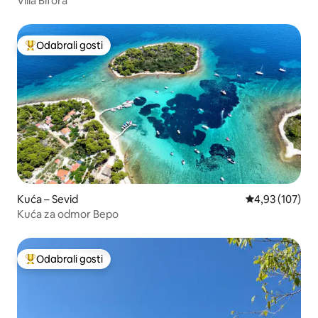
Villa Bifora
Odabrali gosti
Među najviše rangiranima s oznakom „Odabrali gosti”
Kuća – Sevid
Prosječna ocjen
4,93 (107)
Kuća za odmor Bepo
Odabrali gosti
Među najviše rangiranima s oznakom „Odabrali gosti”