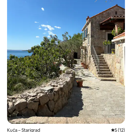
Kuća – Starigrad
Prosječna 
5 (12)