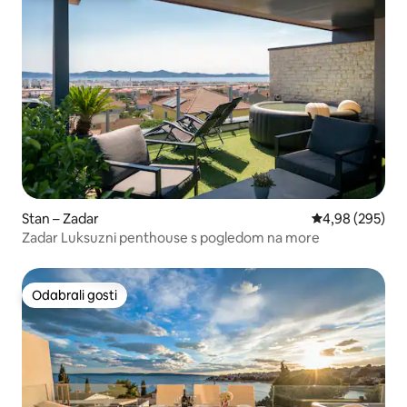
Stan – Zadar
Prosječna ocjen
4,98 (295)
Zadar Luksuzni penthouse s pogledom na more
Odabrali gosti
Odabrali gosti