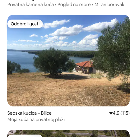
Privatna kamena kuća • Pogled na more • Miran boravak
Odabrali gosti
Odabrali gosti
Seoska kućica – Bilice
Prosječna ocj
4,9 (115)
Moja kuća na privatnoj plaži