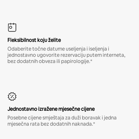
Fleksibilnost koju želite
Odaberite točne datume useljenja i iseljenja i
jednostavno ugovorite rezervaciju putem interneta,
bez dodatnih obveza ili papirologije.*
Jednostavno izražene mjesečne cijene
Posebne cijene smještaja za duži boravak i jedna
mjesečna rata bez dodatnih naknada.*