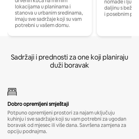
drvenih kuća na mirnim
nomade i ljude 
lokacijama u planinama i
daljinu s bežič
stanova u urbanim sredinama,
i posebnim pro
imaju sve sadržaje koji su vam
potrebni u vašem domu.
Sadržaji i prednosti za one koji planiraju
duži boravak
Dobro opremljeni smještaji
Potpuno opremljeni prostori za najam uključuju
kuhinju i sve sadržaje koji su vam potrebni za ugodan
boravak od mjesec ili više dana. Savršena zamjena za
opciju podnajma.