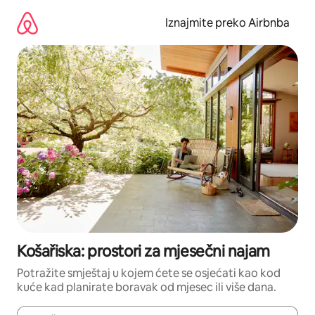
Prijeđi
na
Iznajmite preko Airbnba
sadržaj
Košařiska: prostori za mjesečni najam
Potražite smještaj u kojem ćete se osjećati kao kod
kuće kad planirate boravak od mjesec ili više dana.