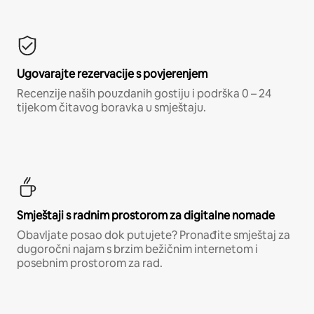
Ugovarajte rezervacije s povjerenjem
Recenzije naših pouzdanih gostiju i podrška 0 – 24
tijekom čitavog boravka u smještaju.
Smještaji s radnim prostorom za digitalne nomade
Obavljate posao dok putujete? Pronađite smještaj za
dugoročni najam s brzim bežičnim internetom i
posebnim prostorom za rad.