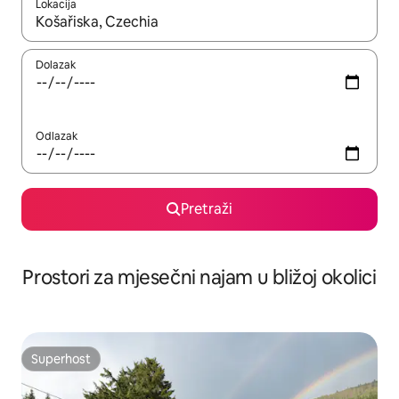
Lokacija
Kada budu dostupni rezultati, moći ćete ih pregledati koristeći
Dolazak
Odlazak
Pretraži
Prostori za mjesečni najam u bližoj okolici
Superhost
Superhost