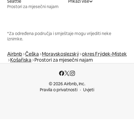
Seattle
Prikaži više
Prostori za mjesečni najam
*Za određena područja i smještaje mogu vrijediti neke
iznimke.
Airbnb
Češka
Moravskoslezský
okres Frýdek-Místek
Košařiska
Prostori za mjesečni najam
© 2026 Airbnb, Inc.
Pravila o privatnosti
Uvjeti