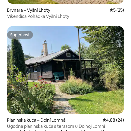
Brvnara – Vyšní Lhoty
Prosječna 
5 (25)
Vikendica Pohádka Vyšní Lhoty
Superhost
Superhost
Planinska kuća – Dolní Lomná
Prosječna ocje
4,88 (24)
Ugodna planinska kuća s terasom u Dolnoj Lomni