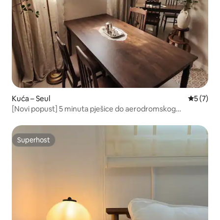
Kuća – Seul
Prosječna
5 (7)
[Novi popust] 5 minuta pješice do aerodromskog
autobusa / Stanica Gilim / Stanica Sveučilišta Korea /
Myeong-dong / Željeznička stanica Seoul / Dongdaemun /
DDP / KSPo
Superhost
Superhost