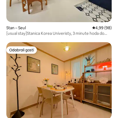
Stan – Seul
Prosječna ocje
4,99 (98)
[usual stay]Stanica Korea Univeristy, 3 minute hoda do
autobusnog terminala za zračnu luku, Myeong-dong,
DDP, Insa-dong, Jongno, Gwangjang Market, Seongsu-
dong
Odabrali gosti
Odabrali gosti