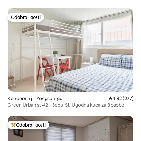
Odabrali gosti
Odabrali gosti
Kondominij – Yongsan-gu
Prosječna ocjen
4,82 (277)
Green Urbanist #2 – Seoul St. Ugodna kuća za 3 osobe
Odabrali gosti
Među najviše rangiranima s oznakom „Odabrali gosti”