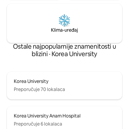
unutrašnjost smještaja.
Gimpo. Dolazak: 15:00 Odlazak: 11:00
Vrsta dozvole - C
business Područje 
Seongb
Klima-uređaj
Ostale najpopularnije znamenitosti u
blizini · Korea University
Korea University
Preporučuje 70 lokalaca
Korea University Anam Hospital
Preporučuje 6 lokalaca