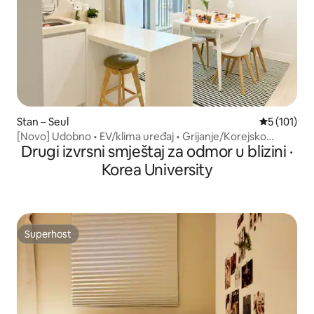
Stan – Seul
Prosječna o
5 (101)
[Novo] Udobno • EV/klima uređaj • Grijanje/Korejsko
Drugi izvrsni smještaj za odmor u blizini ·
sveučilište/Myeongdong Dongdaemun Jongno Seongsu
Jednostavan pristup
Korea University
Superhost
Superhost