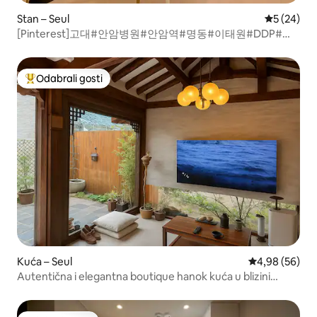
Stan – Seul
Prosječna o
5 (24)
[Pinterest]고대#안암병원#안암역#명동#이태원#DDP#국
립중앙박물관#화정체육관#장박
Odabrali gosti
Među najviše rangiranima s oznakom „Odabrali gosti”
Kuća – Seul
Prosječna ocje
4,98 (56)
Autentična i elegantna boutique hanok kuća u blizini
metroa