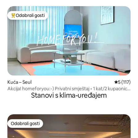
dvorištu/privatni smještaj/Dongdaemun/Kyungdong
tržnica/do 6 ljudi (5 minuta hoda od stanica Jegidong i
Yongdu)
Odabrali gosti
Među najviše rangiranima s oznakom „Odabrali gosti”
Kuća – Seul
Prosječna o
5 (117)
Akcija! homeforyou:-) Privatni smještaj • 1 kat/2 kupaonice
Stanovi s klima-uređajem
• DDP
Odabrali gosti
Odabrali gosti