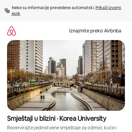
Prijeđi
Neke su informacije prevedene automatski. 
Prikaži izvorni 
na
jezik
sadržaj
Iznajmite preko Airbnba
Smještaji u blizini · Korea University
Rezervirajte jedinstvene smještaje za odmor, kuće i