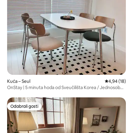
Kuća – Seul
Prosječna ocje
4,94 (18)
OnStay | 5 minuta hoda od Sveučilišta Korea / Jednosobni
apartman / Maksimalno 4 osobe
Odabrali gosti
Odabrali gosti