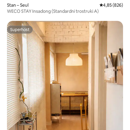
Stan – Seul
Prosječna ocjen
4,85 (826)
WECO STAY Insadong (Standardni trostruki A)
Superhost
Superhost