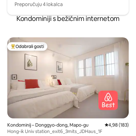
Preporučuju 4 lokalca
Kondominiji s bežičnim internetom
Odabrali gosti
Među najviše rangiranima s oznakom „Odabrali gosti”
Kondominij – Donggyo-dong, Mapo-gu
Prosječna ocjen
4,98 (183)
Hong-ik Univ station_exit6_3mits_JDHaus_1F