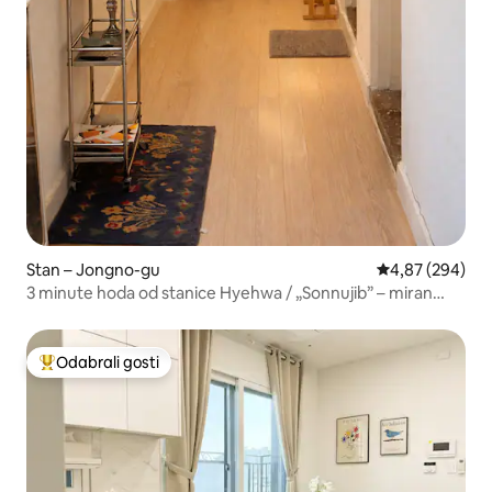
Stan – Jongno-gu
Prosječna ocjen
4,87 (294)
3 minute hoda od stanice Hyehwa / „Sonnujib” – miran
prostor u središtu ulice Sonnujigil
Odabrali gosti
Među najviše rangiranima s oznakom „Odabrali gosti”