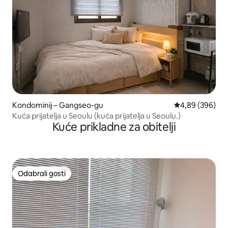
Kondominij – Gangseo-gu
Prosječna ocjen
4,89 (396)
Kuća prijatelja u Seoulu (kuća prijatelja u Seoulu.)
Kuće prikladne za obitelji
Odabrali gosti
Odabrali gosti