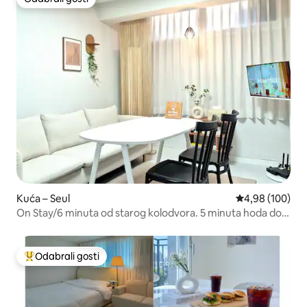
Odabrali gosti
Kuća – Seul
Prosječna ocjen
4,98 (100)
On Stay/6 minuta od starog kolodvora. 5 minuta hoda do
autobusne stanice za zračnu luku. Bolnica Gojae Anam.
DDP. Sportska dvorana Hwajeong/Jogi. Popust na duži
boravak
Odabrali gosti
Među najviše rangiranima s oznakom „Odabrali gosti”