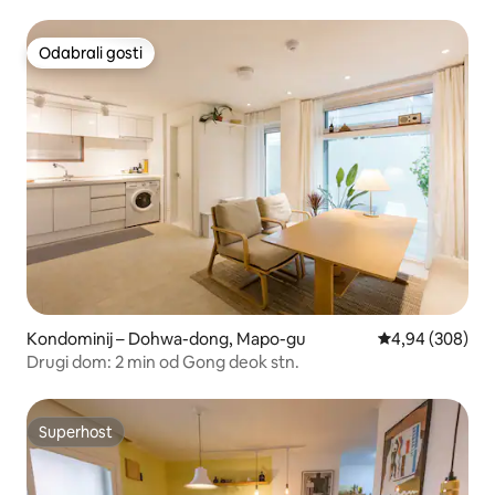
Odabrali gosti
Odabrali gosti
Kondominij – Dohwa-dong, Mapo-gu
Prosječna ocjen
4,94 (308)
Drugi dom: 2 min od Gong deok stn.
Superhost
Superhost