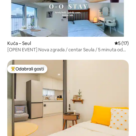
Kuća – Seul
Prosječna 
5 (17)
[OPEN EVENT] Nova zgrada / centar Seula / 5 minuta od
stanice Korea University / Itaewon / Dongdaemun /
Jongno / Seongsu / Gangnam / Bolnica Korea University
Odabrali gosti
Među najviše rangiranima s oznakom „Odabrali gosti”