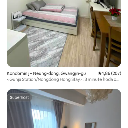
Kondominij – Neung-dong, Gwangjin-gu
Prosječna ocjen
4,86 (207)
<Gunja Station/Nongdong Hong Stay>: 3 minute hoda od
stanice Gunja / čist smještaj / besplatno parkiranje
Superhost
Superhost