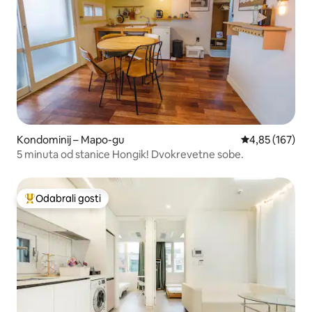
Kondominij – Mapo-gu
Prosječna ocjen
4,85 (167)
5 minuta od stanice Hongik! Dvokrevetne sobe.
Odabrali gosti
Među najviše rangiranima s oznakom „Odabrali gosti”