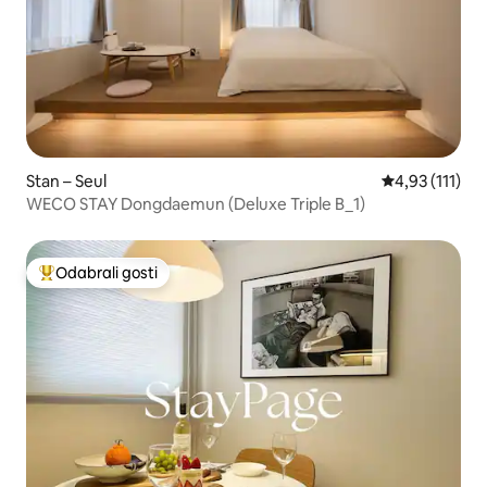
Stan – Seul
Prosječna ocje
4,93 (111)
WECO STAY Dongdaemun (Deluxe Triple B_1)
Odabrali gosti
Među najviše rangiranima s oznakom „Odabrali gosti”