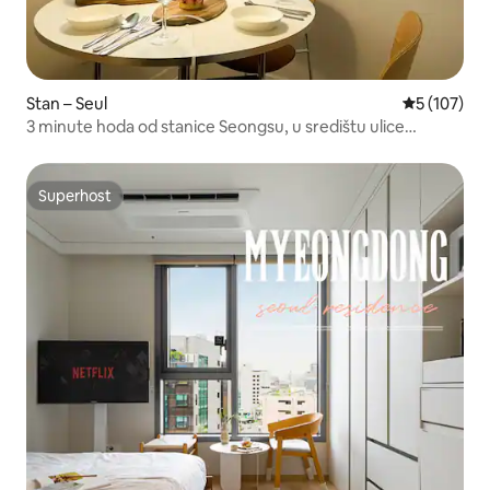
Stan – Seul
Prosječna oc
5 (107)
3 minute hoda od stanice Seongsu, u središtu ulice
Yeonmujang-gil, u ulici s kafićima u Seongsu-dongu,
minimalistički ugođaj s toplim osjećajem
Superhost
Superhost