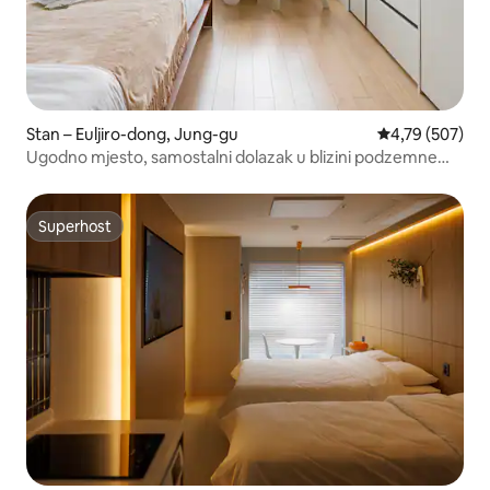
Stan – Euljiro-dong, Jung-gu
Prosječna ocjen
4,79 (507)
Ugodno mjesto, samostalni dolazak u blizini podzemne
željeznice
Superhost
Superhost