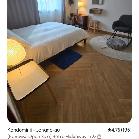
Kondominij – Jongno-gu
Prosječna ocjen
4,75 (196)
[Renewal Open Sale] Retro Hideaway in 서촌