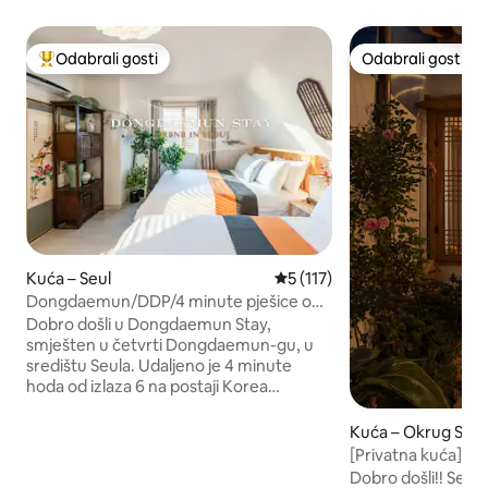
Odabrali gosti
Odabrali gosti
Među najviše rangiranima s oznakom „Odabrali gosti”
Odabrali gosti
Kuća – Seul
Prosječna ocjena: 5/5, recenz
5 (117)
Dongdaemun/DDP/4 minute pješice od
stanice Sveučilišta Korea/Prostran
Dobro došli u Dongdaemun Stay,
smještaj s bračnim krevetom za 3 osobe,
smješten u četvrti Dongdaemun-gu, u
za najviše 6
središtu Seula. Udaljeno je 4 minute
osoba/Itaewon/Jongno/Dongdaemun/Parking
hoda od izlaza 6 na postaji Korea
i ostava za prtljagu
University, a linijom podzemne
željeznice 6 možete se jednostavno
Kuća – Okrug Seo
odvesti bilo kamo u Seulu. Dongdaemun
[Privatna kuća] 
DDP (19 minuta autobusom), Itaewon (17
(dan u ugodnom h
Dobro došli!! Seo