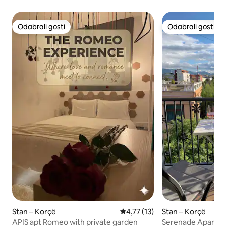
Odabrali gosti
Odabrali gosti
Odabrali gosti
Odabrali gosti
Stan – Korçë
Prosječna ocjena: 4,77/5, recen
4,77 (13)
Stan – Korçë
APIS apt Romeo with private garden
Serenade Apartm