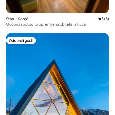
Stan – Korçë
Prosječna
5 (5)
Udobna i potpuno opremljena obiteljska kuća
Odabrali gosti
Odabrali gosti