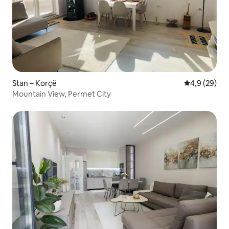
Stan – Korçë
Prosječna ocj
4,9 (29)
Mountain View, Permet City