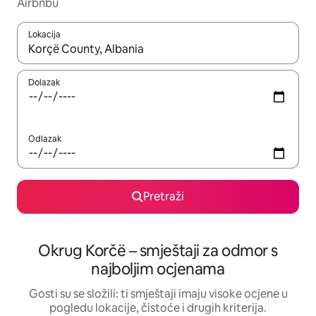
Airbnbu
Lokacija
Kada budu dostupni rezultati, moći ćete ih pregledati koristeći
Dolazak
Odlazak
Pretraži
Okrug Korčë – smještaji za odmor s
najboljim ocjenama
Gosti su se složili: ti smještaji imaju visoke ocjene u
pogledu lokacije, čistoće i drugih kriterija.