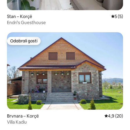
Stan – Korçë
Prosječna
5 (5)
Endri's Guesthouse
Odabrali gosti
Odabrali gosti
Brvnara – Korçë
Prosječna ocj
4,9 (20)
Villa Kadiu