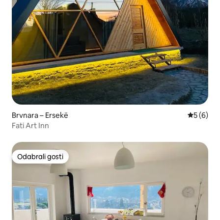
Brvnara – Ersekë
Prosječna
5 (6)
Fati Art Inn
Odabrali gosti
Odabrali gosti