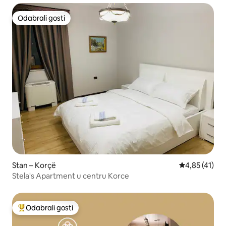
Odabrali gosti
Odabrali gosti
Stan – Korçë
Prosječna ocj
4,85 (41)
Stela's Apartment u centru Korce
Odabrali gosti
Među najviše rangiranima s oznakom „Odabrali gosti”