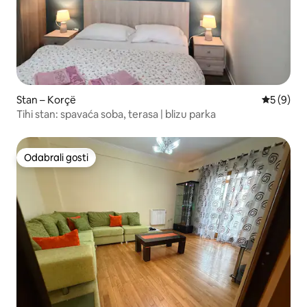
Stan – Korçë
Prosječna
5 (9)
Tihi stan: spavaća soba, terasa | blizu parka
Odabrali gosti
Odabrali gosti