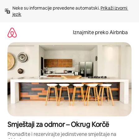
Prijeđi
Neke su informacije prevedene automatski. 
Prikaži izvorni 
na
jezik
sadržaj
Iznajmite preko Airbnba
Smještaji za odmor – Okrug Korčë
Pronađite i rezervirajte jedinstvene smještaje na