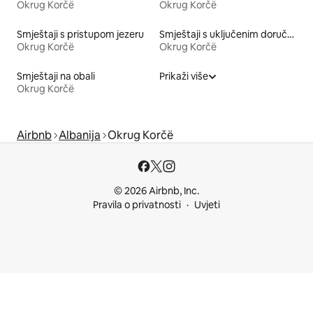
Okrug Korčë
Okrug Korčë
Smještaji s pristupom jezeru
Smještaji s uključenim doručkom
Okrug Korčë
Okrug Korčë
Smještaji na obali
Prikaži više
Okrug Korčë
Airbnb
Albanija
Okrug Korčë
© 2026 Airbnb, Inc.
Pravila o privatnosti
Uvjeti