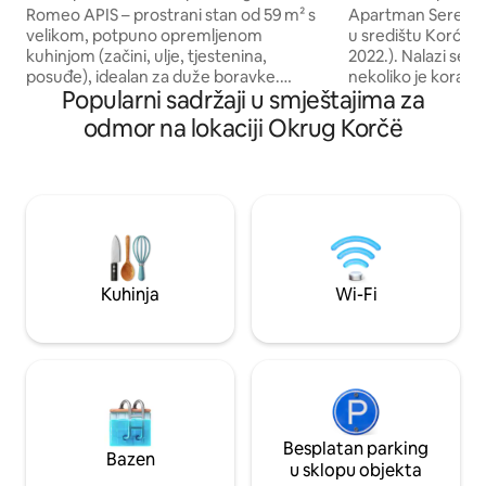
Romeo APIS – prostrani stan od 59 m² s
Apartman Serenade
velikom, potpuno opremljenom
u središtu Korće (
kuhinjom (začini, ulje, tjestenina,
2022.). Nalazi se n
posuđe), idealan za duže boravke.
nekoliko je koraka
Popularni sadržaji u smještajima za
Topao, obiteljski uređenje i sve osnovne
zone. * Prostor: za
potrepštine, uključujući perilicu rublja,
sobe, 2 kupaonice
odmor na lokaciji Okrug Korčë
šampon i toaletne potrepštine. Kućni
kuhinja. * Klima: p
ljubimci su dobrodošli, a na raspolaganju
smještaju (sustav N
je privatno dvorište u kojem se možete
ventilokonvekto
opustiti sa svojim krznenim prijateljima.
boravku. * Sigurno
Smješten u mirnom, sigurnom području
satnim video-nadz
samo 3 minute od centra Korče. Blizu
mjesto: privatno p
pekare, supermarketa, ljekarne,
katu. Moderan, sig
trgovine poklonima i najma automobila.
lokaciji za vaš bor
Kuhinja
Wi-Fi
Besplatan parking
Bazen
u sklopu objekta