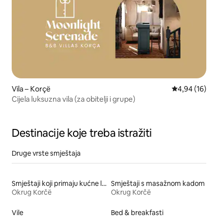
Vila – Korçë
Prosječna ocje
4,94 (16)
Cijela luksuzna vila (za obitelji i grupe)
Destinacije koje treba istražiti
Druge vrste smještaja
Smještaji koji primaju kućne ljubimce
Smještaji s masažnom kadom
Okrug Korčë
Okrug Korčë
Vile
Bed & breakfasti