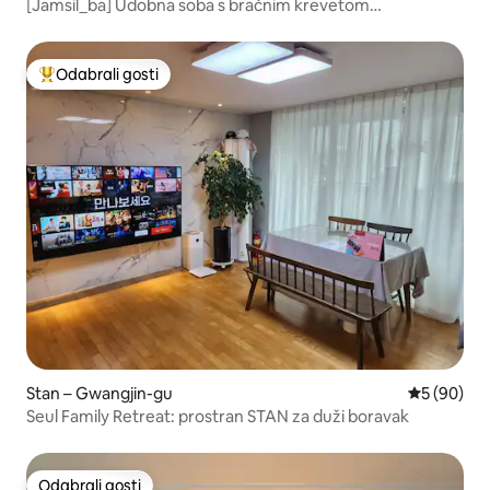
[Jamsil_ba] Udobna soba s bračnim krevetom
(160x200)_Jamsil
Odabrali gosti
Među najviše rangiranima s oznakom „Odabrali gosti”
Stan – Gwangjin-gu
Prosječna o
5 (90)
Seul Family Retreat: prostran STAN za duži boravak
Odabrali gosti