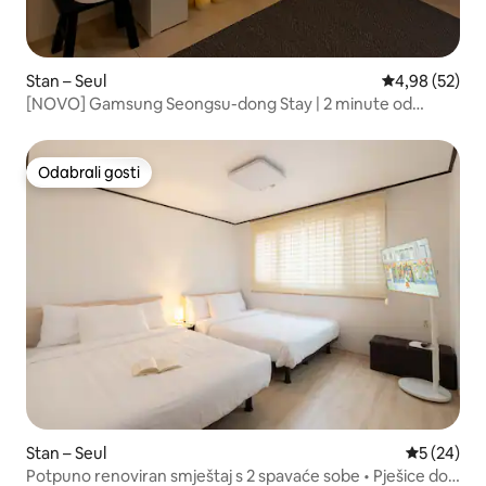
Stan – Seul
Prosječna ocje
4,98 (52)
[NOVO] Gamsung Seongsu-dong Stay | 2 minute od
stanice Ttukseom | 10 minuta od područja Seongsu |
Smještaj na 7. katu s dizalom | Čuvanje prtljage
Odabrali gosti
Odabrali gosti
Stan – Seul
Prosječna o
5 (24)
Potpuno renoviran smještaj s 2 spavaće sobe • Pješice do