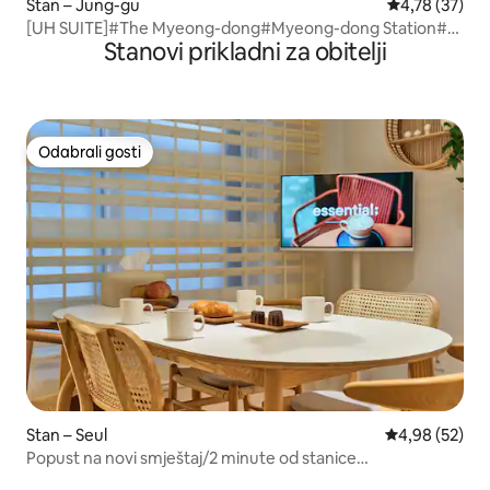
Stan – Jung-gu
Prosječna ocje
4,78 (37)
[UH SUITE]#The Myeong-dong#Myeong-dong Station#1
Stanovi prikladni za obitelji
minuta hoda# Jacuzzi u sobi#Soba za 2 osobe
Odabrali gosti
Odabrali gosti
Stan – Seul
Prosječna ocje
4,98 (52)
Popust na novi smještaj/2 minute od stanice
Cheonho/Putovanje u Seoul/KSPO/Lotte