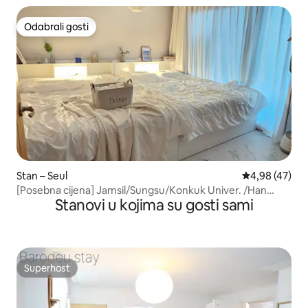
Odabrali gosti
Odabrali gosti
Stan – Seul
Prosječna ocje
4,98 (47)
[Posebna cijena] Jamsil/Sungsu/Konkuk Univer. /Han
Stanovi u kojima su gosti sami
River/Hongdae/Lotte Tower/COEX/Gangnam/Seoul/8
osoba/Dugoročni boravak/Obitelj
Superhost
Superhost