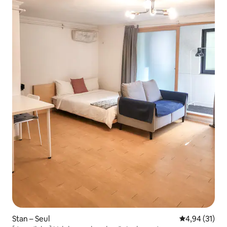
Stan – Seul
Prosječna ocje
4,94 (31)