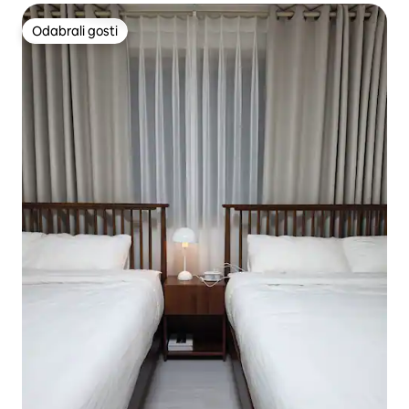
World/JYP/Sungsu/COEX/Novogradnja/Jamsil/Duga
boravka
Odabrali gosti
Odabrali gosti