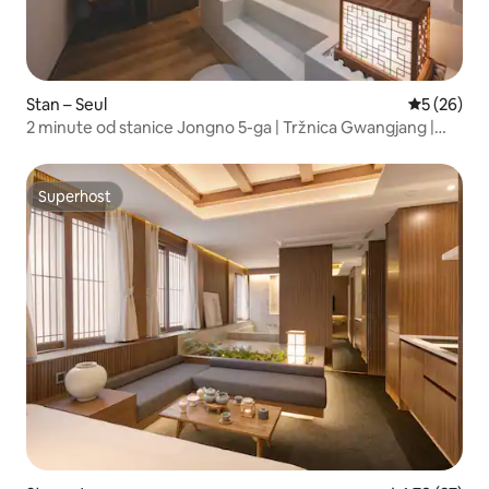
Stan – Seul
Prosječna o
5 (26)
2 minute od stanice Jongno 5-ga | Tržnica Gwangjang |
Jacuzzi | 10 minuta od Myeong-donga i Dongdaemuna
Superhost
Superhost