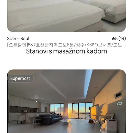
Stan – Seul
Prosječna 
5 (19)
[오픈할인]5&7호선군자역도보6분/성수/KSPO콘서트/도보6
Stanovi s masažnom kadom
분올리브영다이소/2분24시편의점
Superhost
Superhost