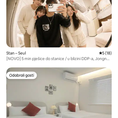
Stan – Seul
Prosječna 
5 (18)
[NOVO] 5 min pješice do stanice / u blizini DDP-a, Jongnoa
i Seongsua
Odabrali gosti
Odabrali gosti