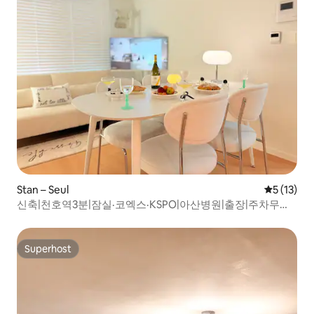
Stan – Seul
Prosječna 
5 (13)
신축|천호역3분|잠실·코엑스·KSPO|아산병원|출장|주차무료|
엘리베이터|가족여행
Superhost
Superhost