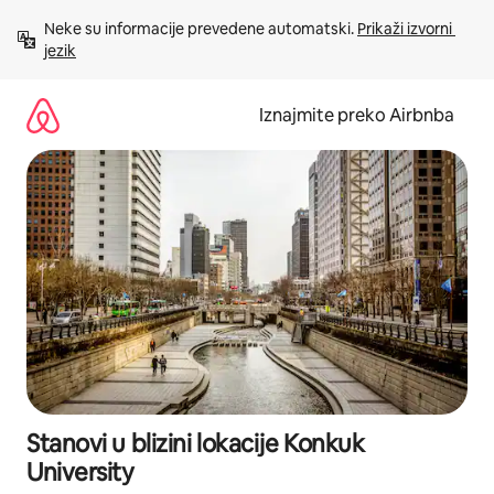
Prijeđi
Neke su informacije prevedene automatski. 
Prikaži izvorni 
na
jezik
sadržaj
Iznajmite preko Airbnba
Stanovi u blizini lokacije Konkuk
University