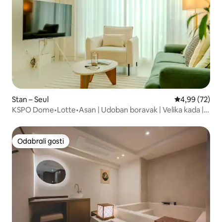
Stan – Seul
Prosječna ocje
4,99 (72)
KSPO Dome•Lotte•Asan | Udoban boravak | Velika kada |
8pax
Odabrali gosti
Odabrali gosti