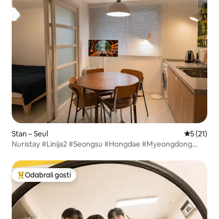
Stan – Seul
Prosječna 
5 (21)
Nuristay #Linija2 #Seongsu #Hongdae #Myeongdong
#kspo #30minuta #uslugapreuzimanja #dodatnipopust
Odabrali gosti
Među najviše rangiranima s oznakom „Odabrali gosti”