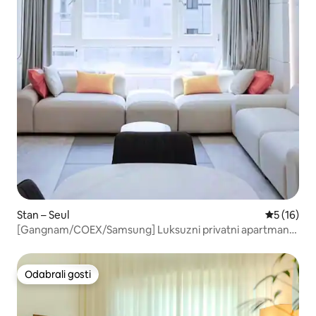
Stan – Seul
Prosječna 
5 (16)
[Gangnam/COEX/Samsung] Luksuzni privatni apartman/4
bračna kreveta (Queen)/do 10 osoba/3 spavaće
sobe/ukupno 4 klima-uređaja
Odabrali gosti
Odabrali gosti