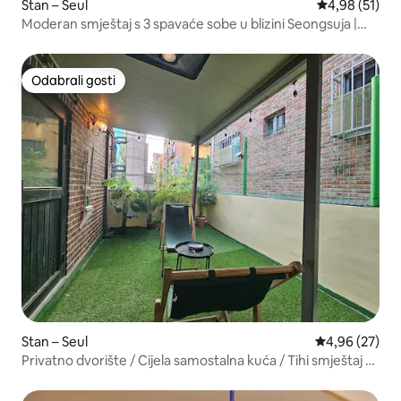
Stan – Seul
Prosječna ocje
4,98 (51)
Moderan smještaj s 3 spavaće sobe u blizini Seongsuja |
5 kreveta
Odabrali gosti
Odabrali gosti
Stan – Seul
Prosječna ocje
4,96 (27)
Privatno dvorište / Cijela samostalna kuća / Tihi smještaj / 1
krevet King size, 2 kreveta Queen size, maksimalno 6
osoba / KSPO, Lotte World, rijeka Han kod Ttukseoma