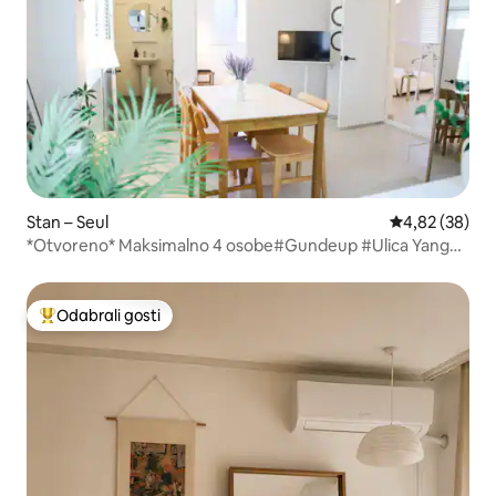
Stan – Seul
Prosječna ocje
4,82 (38)
*Otvoreno* Maksimalno 4 osobe#Gundeup #Ulica Yang
Koche#Seongsu#Seoul Forest#Ttukseom
Hangang#Dugoročni boravak dobrodošao
Odabrali gosti
Među najviše rangiranima s oznakom „Odabrali gosti”