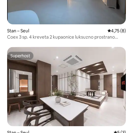
Stan – Seul
Prosječna oc
4,75 (8)
Coex 3 sp. 4 kreveta 2 kupaonice luksuzno prostrano
nevjerojatan pogled
Superhost
Superhost
Stan – Seul
Prosječna
5 (3)