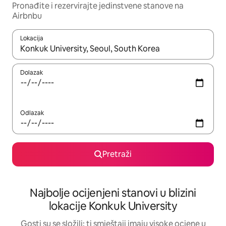
Pronađite i rezervirajte jedinstvene stanove na
Airbnbu
Lokacija
Kada budu dostupni rezultati, moći ćete ih pregledati koristeći
Dolazak
Odlazak
Pretraži
Najbolje ocijenjeni stanovi u blizini
lokacije Konkuk University
Gosti su se složili: ti smještaji imaju visoke ocjene u