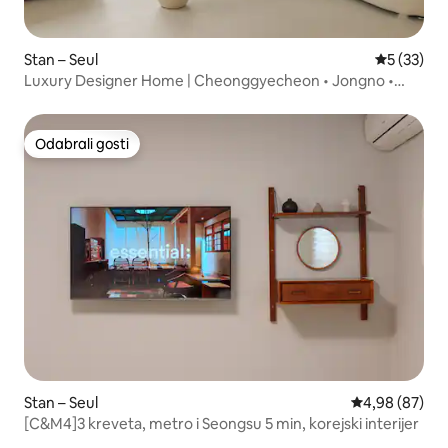
Stan – Seul
Prosječna 
5 (33)
Luxury Designer Home | Cheonggyecheon • Jongno •
Myeong-dong • Seongsu
Odabrali gosti
Odabrali gosti
Stan – Seul
Prosječna ocje
4,98 (87)
[C&M4]3 kreveta, metro i Seongsu 5 min, korejski interijer