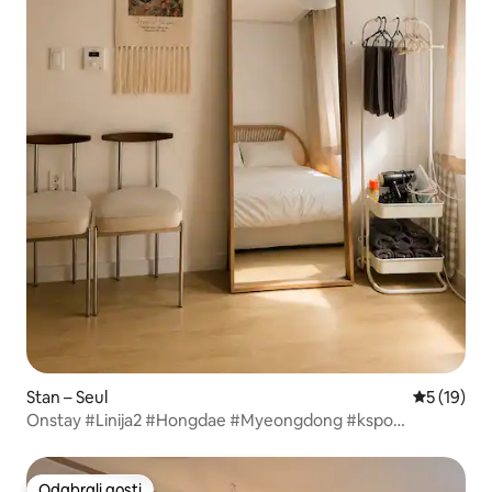
Stan – Seul
Prosječna 
5 (19)
Onstay #Linija2 #Hongdae #Myeongdong #kspo
#30minuta #VrhSezone
#UslugaPreuzimanja#Dodatnipopust#MrMansion
Odabrali gosti