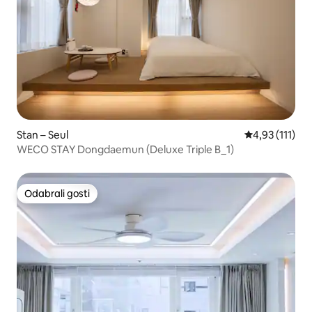
Stan – Seul
Prosječna ocje
4,93 (111)
WECO STAY Dongdaemun (Deluxe Triple B_1)
Odabrali gosti
Odabrali gosti