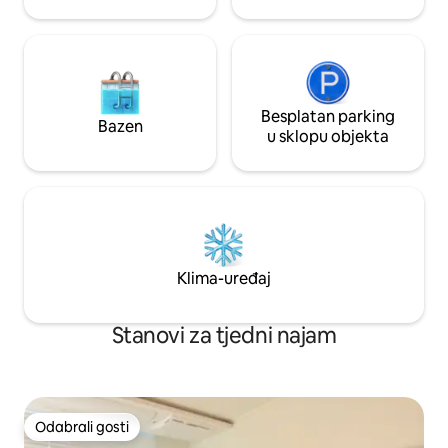
lokalnim restoranima! Tradicionalna
tržnica Jayang nalazi se u neposrednoj
blizini. Postoji mnoštvo zalogajnica i
restorana u kojima možete uživati po
pristupačnoj cijeni. 3 bračna kreveta
(1,6x2). Osjećajte udobnost bračnog
kreveta (160x200). Smješten u mirnom
Besplatan parking
Bazen
prostoru u uličici, „59stay” je dobra
u sklopu objekta
lokacija za spavanje do kasno u noć.
Uživajte onoliko vremena koliko i danas.
Ovaj je smještaj poseban smještaj za
WeHome Shared Accommodation. Broj
posebnog predmeta: WEHOME-HA-
227762
Klima-uređaj
Stanovi za tjedni najam
Odabrali gosti
Odabrali gosti