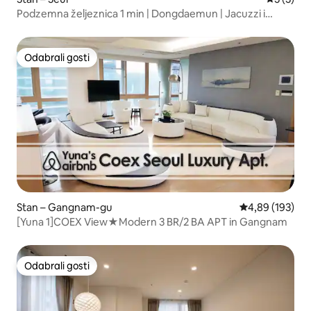
Podzemna željeznica 1 min | Dongdaemun | Jacuzzi i
sauna
Odabrali gosti
Odabrali gosti
Stan – Gangnam-gu
Prosječna ocjen
4,89 (193)
[Yuna 1]COEX View★Modern 3 BR/2 BA APT in Gangnam
Odabrali gosti
Odabrali gosti