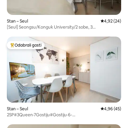
Stan – Seul
Prosječna ocje
4,92 (24)
[Seul] Seongsu/Konguk University/2 sobe, 3
kreveta/ispred autobusne stanice za zračnu luku/prostor
za odlaganje prtljage
Odabrali gosti
Među najviše rangiranima s oznakom „Odabrali gosti”
Stan – Seul
Prosječna ocje
4,96 (45)
2SP#3Queen·7Gostiju#Gostiju·6-
minutaHodanja#SeongsuJamsil