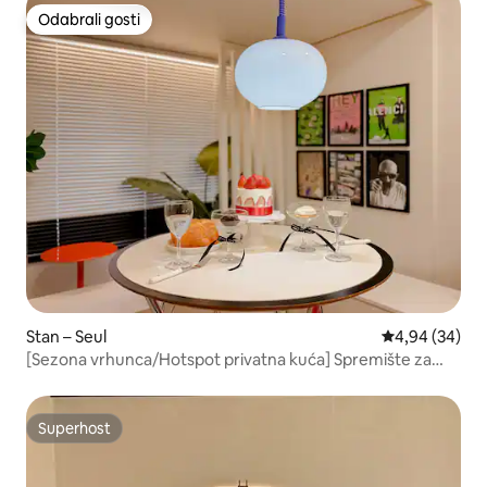
Vrhunac sezone / Dugoročni boravak
Odabrali gosti
Odabrali gosti
Stan – Seul
Prosječna ocje
4,94 (34)
[Sezona vrhunca/Hotspot privatna kuća] Spremište za
prtljagu i besplatno parkiranje | Diol, Genmon, Mushinsa 2
minute | Prizemlje, ravno [4 osobe]
Superhost
Superhost