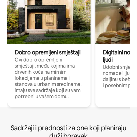
Dobro opremljeni smještaji
Digitalni noma
ljudi
Ovi dobro opremljeni
smještaji, među kojima ima
Udobni smještaj
drvenih kuća na mirnim
nomade i ljude 
lokacijama u planinama i
daljinu s bežič
stanova u urbanim sredinama,
i posebnim pro
imaju sve sadržaje koji su vam
potrebni u vašem domu.
Sadržaji i prednosti za one koji planiraju
duži boravak