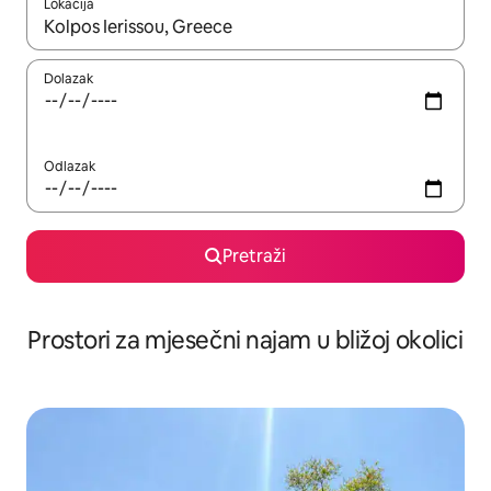
Lokacija
Kada budu dostupni rezultati, moći ćete ih pregledati koristeći
Dolazak
Odlazak
Pretraži
Prostori za mjesečni najam u bližoj okolici