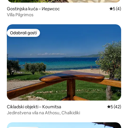
Gostinjska kuća – Иерисос
Prosječna
5 (4)
Villa Pilgrimos
Odabrali gosti
Odabrali gosti
Cikladski objekti – Koumitsa
Prosječna 
5 (42)
Jedinstvena vila na Athosu, Chalkidiki