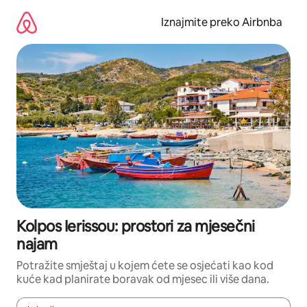
Prijeđi
na
Iznajmite preko Airbnba
sadržaj
Kolpos Ierissou: prostori za mjesečni
najam
Potražite smještaj u kojem ćete se osjećati kao kod
kuće kad planirate boravak od mjesec ili više dana.