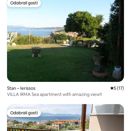
Odabrali gosti
Odabrali gosti
Stan – Ierissos
Prosječna 
5 (17)
VILLA IRMA Sea apartment with amazing view!!
Odabrali gosti
Odabrali gosti