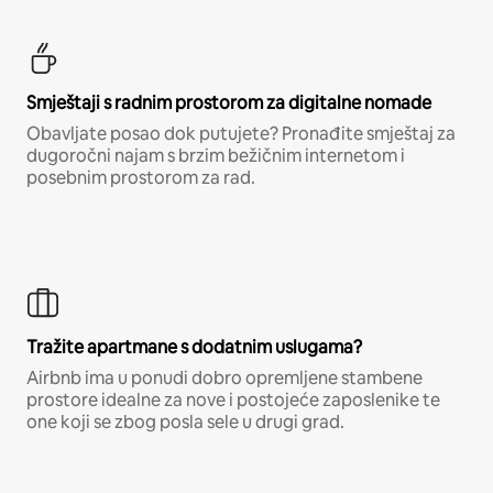
Smještaji s radnim prostorom za digitalne nomade
Obavljate posao dok putujete? Pronađite smještaj za
dugoročni najam s brzim bežičnim internetom i
posebnim prostorom za rad.
Tražite apartmane s dodatnim uslugama?
Airbnb ima u ponudi dobro opremljene stambene
prostore idealne za nove i postojeće zaposlenike te
one koji se zbog posla sele u drugi grad.