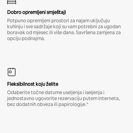
Dobro opremljeni smještaji
Potpuno opremljeni prostori za najam uključuju
kuhinju i sve sadržaje koji su vam potrebni za ugodan
boravak od mjesec ili više dana. Savršena zamjena za
opciju podnajma.
Fleksibilnost koju želite
Odaberite točne datume useljenja i iseljenja i
jednostavno ugovorite rezervaciju putem interneta,
bez dodatnih obveza ili papirologije.*