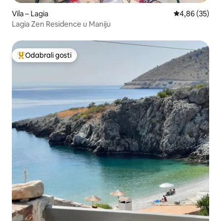
Vila – Lagia
Prosječna ocje
4,86 (35)
Lagia Zen Residence u Maniju
Odabrali gosti
Među najviše rangiranima s oznakom „Odabrali gosti”