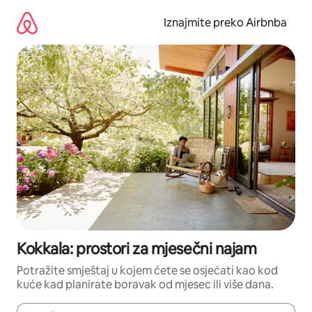
Prijeđi
na
Iznajmite preko Airbnba
sadržaj
Kokkala: prostori za mjesečni najam
Potražite smještaj u kojem ćete se osjećati kao kod
kuće kad planirate boravak od mjesec ili više dana.