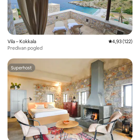
Vila – Kokkala
Prosječna ocjen
4,93 (122)
Predivan pogled
Superhost
Superhost