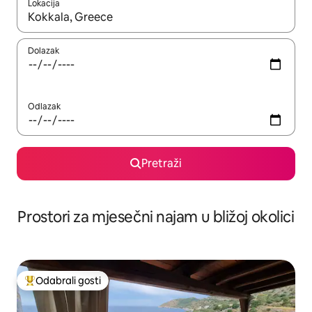
Lokacija
Kada budu dostupni rezultati, moći ćete ih pregledati koristeći
Dolazak
Odlazak
Pretraži
Prostori za mjesečni najam u bližoj okolici
Odabrali gosti
Među najviše rangiranima s oznakom „Odabrali gosti”