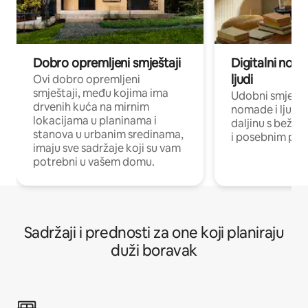
Dobro opremljeni smještaji
Digitalni noma
ljudi
Ovi dobro opremljeni
smještaji, među kojima ima
Udobni smještaj
drvenih kuća na mirnim
nomade i ljude 
lokacijama u planinama i
daljinu s bežič
stanova u urbanim sredinama,
i posebnim pro
imaju sve sadržaje koji su vam
potrebni u vašem domu.
Sadržaji i prednosti za one koji planiraju
duži boravak