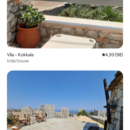
Vila – Kokkala
Prosječna ocje
4,93 (98)
Irida house