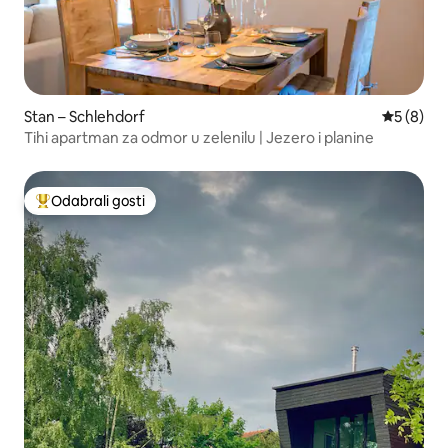
Stan – Schlehdorf
Prosječna
5 (8)
Tihi apartman za odmor u zelenilu | Jezero i planine
Odabrali gosti
Među najviše rangiranima s oznakom „Odabrali gosti”