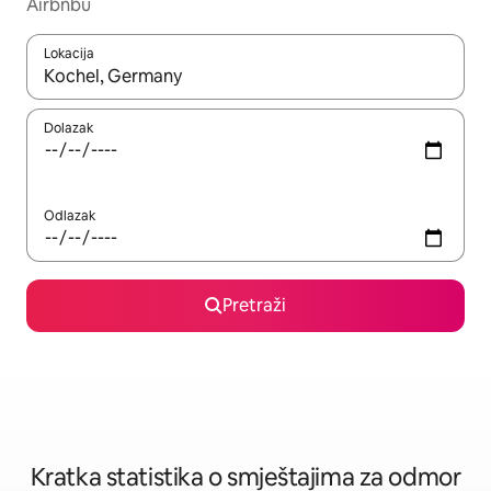
Airbnbu
Lokacija
Kada budu dostupni rezultati, moći ćete ih pregledati koristeći
Dolazak
Odlazak
Pretraži
Kratka statistika o smještajima za odmor