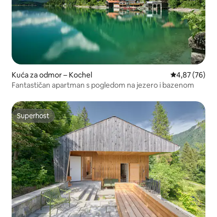
Kuća za odmor – Kochel
Prosječna ocje
4,87 (76)
Fantastičan apartman s pogledom na jezero i bazenom
Superhost
Superhost