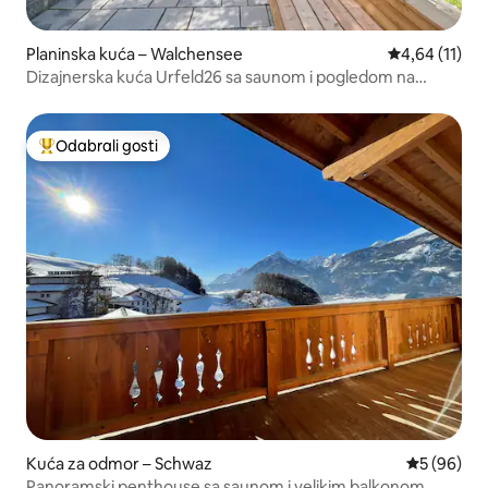
Planinska kuća – Walchensee
Prosječna ocj
4,64 (11)
Dizajnerska kuća Urfeld26 sa saunom i pogledom na
jezero Walchensee
Odabrali gosti
Među najviše rangiranima s oznakom „Odabrali gosti”
Kuća za odmor – Schwaz
Prosječna o
5 (96)
Panoramski penthouse sa saunom i velikim balkonom