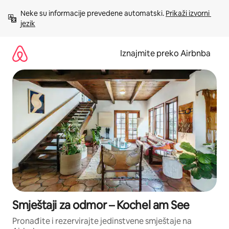
Prijeđi
Neke su informacije prevedene automatski. 
Prikaži izvorni 
na
jezik
sadržaj
Iznajmite preko Airbnba
Smještaji za odmor – Kochel am See
Pronađite i rezervirajte jedinstvene smještaje na