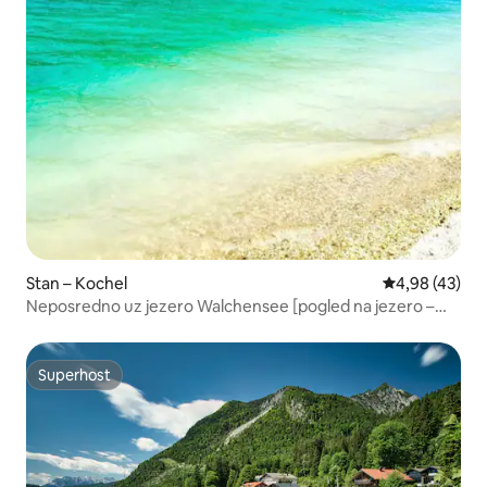
Stan – Kochel
Prosječna ocje
4,98 (43)
Neposredno uz jezero Walchensee [pogled na jezero –
sauna – bazen]
Superhost
Superhost