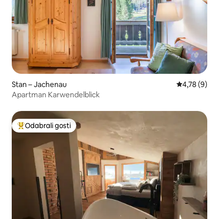
Stan – Jachenau
Prosječna ocj
4,78 (9)
Apartman Karwendelblick
Odabrali gosti
Među najviše rangiranima s oznakom „Odabrali gosti”