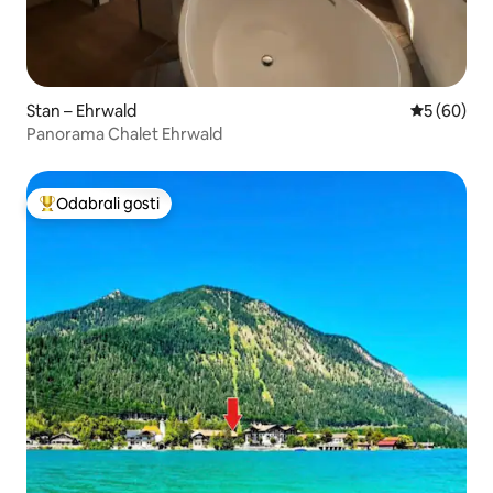
Stan – Ehrwald
Prosječna o
5 (60)
Panorama Chalet Ehrwald
Odabrali gosti
Među najviše rangiranima s oznakom „Odabrali gosti”