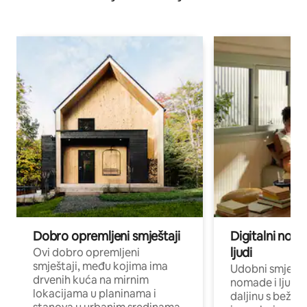
Dobro opremljeni smještaji
Digitalni noma
ljudi
Ovi dobro opremljeni
smještaji, među kojima ima
Udobni smještaj
drvenih kuća na mirnim
nomade i ljude 
lokacijama u planinama i
daljinu s bežič