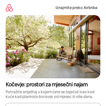
Prijeđi
na
Iznajmite preko Airbnba
sadržaj
Kočevje: prostori za mjesečni najam
Potražite smještaj u kojem ćete se osjećati kao kod
kuće kad planirate boravak od mjesec ili više dana.