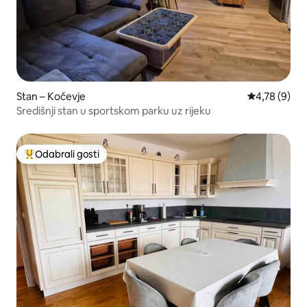
Stan – Kočevje
Prosječna ocj
4,78 (9)
Središnji stan u sportskom parku uz rijeku
Odabrali gosti
Među najviše rangiranima s oznakom „Odabrali gosti”