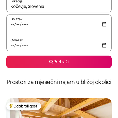
Lokacija
Kada budu dostupni rezultati, moći ćete ih pregledati koristeći
Dolazak
Odlazak
Pretraži
Prostori za mjesečni najam u bližoj okolici
Odabrali gosti
Među najviše rangiranima s oznakom „Odabrali gosti”