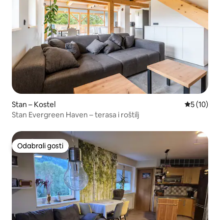
Stan – Kostel
Prosječna 
5 (10)
Stan Evergreen Haven – terasa i roštilj
Odabrali gosti
Odabrali gosti