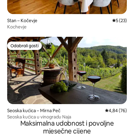
Stan – Kočevje
Prosječna 
5 (23)
Kochevje
Odabrali gosti
Odabrali gosti
Seoska kućica – Mirna Peč
Prosječna ocje
4,84 (76)
Seoska kućica u vinogradu Naja
Maksimalna udobnost i povoljne
mjesečne cijene