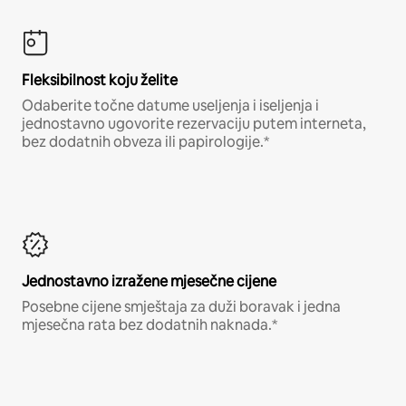
Fleksibilnost koju želite
Odaberite točne datume useljenja i iseljenja i
jednostavno ugovorite rezervaciju putem interneta,
bez dodatnih obveza ili papirologije.*
Jednostavno izražene mjesečne cijene
Posebne cijene smještaja za duži boravak i jedna
mjesečna rata bez dodatnih naknada.*