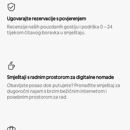
Ugovarajte rezervacije s povjerenjem
Recenzije naših pouzdanih gostiju i podrška 0 – 24
tijekom čitavog boravka u smještaju.
Smještaji s radnim prostorom za digitalne nomade
Obavljate posao dok putujete? Pronađite smještaj za
dugoročni najam s brzim bežičnim internetom i
posebnim prostorom za rad.