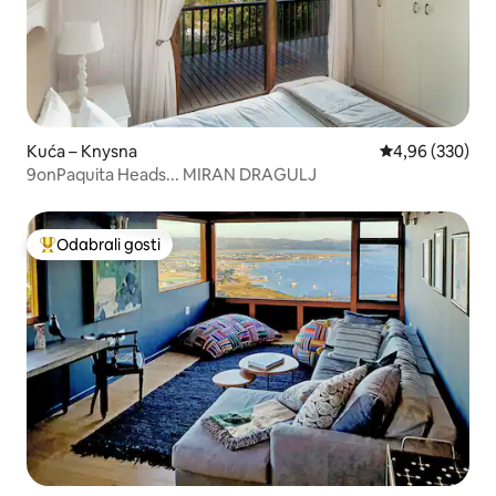
Kuća – Knysna
Prosječna ocjen
4,96 (330)
9onPaquita Heads... MIRAN DRAGULJ
Odabrali gosti
Među najviše rangiranima s oznakom „Odabrali gosti”