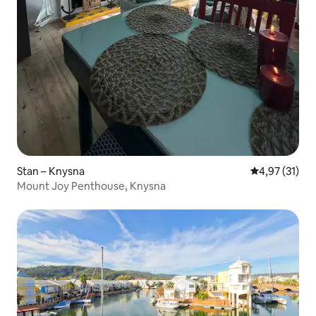
Stan – Knysna
Prosječna ocje
4,97 (31)
Mount Joy Penthouse, Knysna