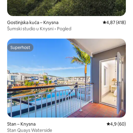
Gostinjska kuća – Knysna
Prosječna ocjen
4,87 (418)
Šumski studio u Knysni • Pogled
Superhost
Superhost
Stan – Knysna
Prosječna ocj
4,9 (60)
Stan Quays Waterside