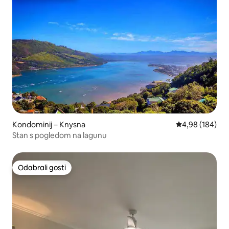
Kondominij – Knysna
Prosječna ocjen
4,98 (184)
Stan s pogledom na lagunu
Odabrali gosti
Odabrali gosti