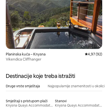
Planinska kuća – Knysna
Prosječna ocje
4,97 (92)
Vikendica Cliffhanger
Destinacije koje treba istražiti
Druge vrste smještaja
Najpopularnije znamenitosti u okolici
Smještaji s pristupom plaži
Stanovi
Knysna Quays Accommodation
Knysna Quays Accommodation