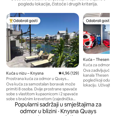
pogledu lokacije, čistoće i drugih kriterija.
Odabrali gosti
Odabrali gosti
Među najviše rangiranima s oznakom „Odabrali gosti”
Odabrali gosti
Kuća – Thesen Isl
Kuća za odmor na
Knysni
Ova zadivljujuća k
Kuća u nizu – Knysna
Prosječna ocjena: 4,96/5, recenz
4,96 (129)
kanala Thesen s 3
Prostrana kuća za odmor u Quays
pogled koji oduzim
Residential Marini
Ova kuća za samostalan boravak može
lokaciju. Uživajt
primiti 8 osoba. Dvije prostrane spavaće
inverteru, baterija
sobe s vlastitom kupaonicom i 2 spavaće
bežičnom internetu
sobe s bračnim krevetom (zajednička
pristup plovnom p
Popularni sadržaji u smještajima za
kupaonica) na 1. katu. Dnevni boravak
plivanje ili vožnju
sastoji se od poluotvorenog tlocrta s
mirnom prirodom, 
odmor u blizini · Knysna Quays
blagovaonicom i dnevnim boravkom koji
aktivnostima kao š