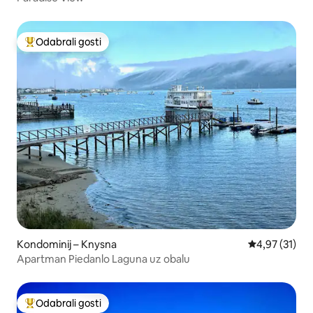
Odabrali gosti
Među najviše rangiranima s oznakom „Odabrali gosti”
Kondominij – Knysna
Prosječna ocje
4,97 (31)
Apartman Piedanlo Laguna uz obalu
Odabrali gosti
Među najviše rangiranima s oznakom „Odabrali gosti”