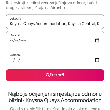
Rezervirajte jedinstvene smještaje za odmor, kuće i
druge vrste smještaja na Airbnbu
Lokacija
Kada budu dostupni rezultati, moći ćete ih pregledati koristeći
Dolazak
Odlazak
Pretraži
Najbolje ocijenjeni smještaji za odmor u
blizini · Knysna Quays Accommodation
Gosti su se složili: ti smještaji imaju visoke ocjene u