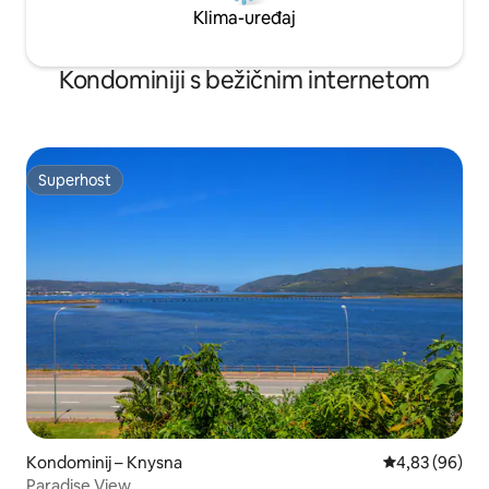
Klima-uređaj
Kondominiji s bežičnim internetom
Superhost
Superhost
Kondominij – Knysna
Prosječna ocje
4,83 (96)
Paradise View