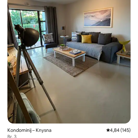
Kondominij – Knysna
Prosječna ocjen
4,84 (145)
Br. 3