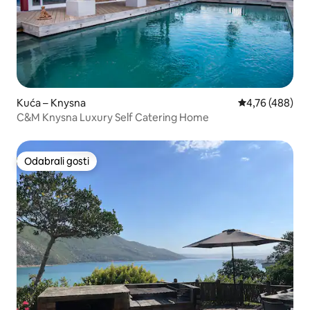
Kuća – Knysna
Prosječna ocjen
4,76 (488)
C&M Knysna Luxury Self Catering Home
Odabrali gosti
Odabrali gosti