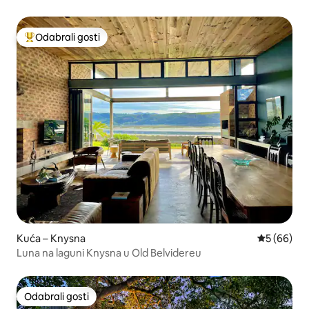
Odabrali gosti
Među najviše rangiranima s oznakom „Odabrali gosti”
Kuća – Knysna
Prosječna o
5 (66)
Luna na laguni Knysna u Old Belvidereu
Odabrali gosti
Odabrali gosti