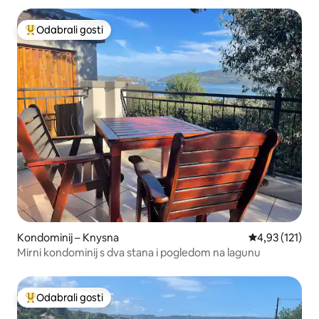
Odabrali gosti
Među najviše rangiranima s oznakom „Odabrali gosti”
Kondominij – Knysna
Prosječna ocje
4,93 (121)
Mirni kondominij s dva stana i pogledom na lagunu
Odabrali gosti
Među najviše rangiranima s oznakom „Odabrali gosti”