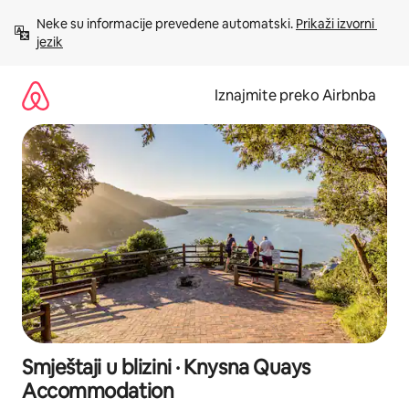
Prijeđi
Neke su informacije prevedene automatski. 
Prikaži izvorni 
na
jezik
sadržaj
Iznajmite preko Airbnba
Smještaji u blizini · Knysna Quays
Accommodation