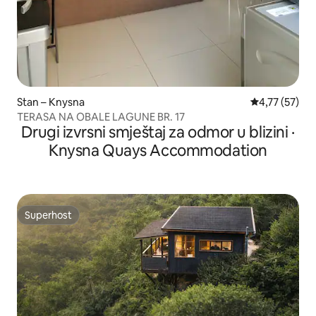
Stan – Knysna
Prosječna ocje
4,77 (57)
TERASA NA OBALE LAGUNE BR. 17
Drugi izvrsni smještaj za odmor u blizini ·
Knysna Quays Accommodation
Superhost
Superhost