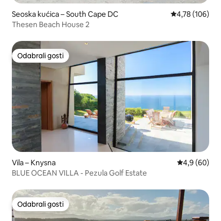
Seoska kućica – South Cape DC
Prosječna ocjen
4,78 (106)
Thesen Beach House 2
Odabrali gosti
Odabrali gosti
Vila – Knysna
Prosječna ocj
4,9 (60)
BLUE OCEAN VILLA - Pezula Golf Estate
Odabrali gosti
Odabrali gosti