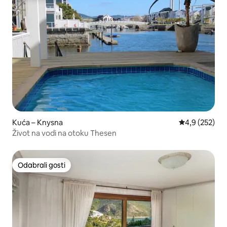
Kuća – Knysna
Prosječna ocje
4,9 (252)
Život na vodi na otoku Thesen
Odabrali gosti
Odabrali gosti