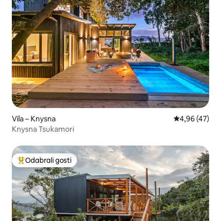
Vila – Knysna
Prosječna ocje
4,96 (47)
Knysna Tsukamori
Odabrali gosti
Među najviše rangiranima s oznakom „Odabrali gosti”