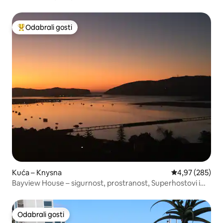
Odabrali gosti
Među najviše rangiranima s oznakom „Odabrali gosti”
Kuća – Knysna
Prosječna ocjen
4,97 (285)
Bayview House – sigurnost, prostranost, Superhostovi i
pogled
Odabrali gosti
Odabrali gosti