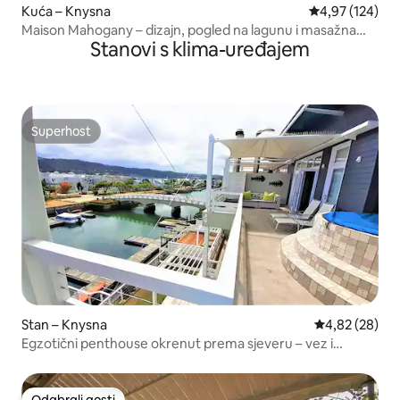
Kuća – Knysna
Prosječna ocjen
4,97 (124)
Maison Mahogany – dizajn, pogled na lagunu i masažna
Stanovi s klima-uređajem
kada
Superhost
Superhost
Stan – Knysna
Prosječna ocje
4,82 (28)
Egzotični penthouse okrenut prema sjeveru – vez i
inverter
Odabrali gosti