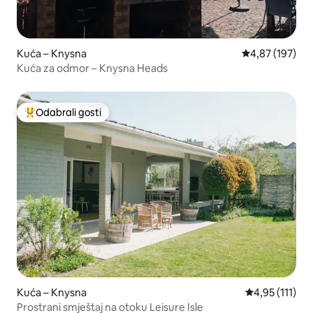
Kuća – Knysna
Prosječna ocjen
4,87 (197)
Kuća za odmor – Knysna Heads
Odabrali gosti
Među najviše rangiranima s oznakom „Odabrali gosti”
Kuća – Knysna
Prosječna ocje
4,95 (111)
Prostrani smještaj na otoku Leisure Isle