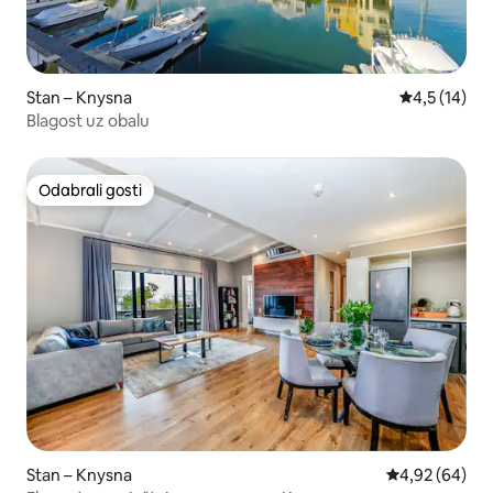
Stan – Knysna
Prosječna oc
4,5 (14)
Blagost uz obalu
Odabrali gosti
Odabrali gosti
Stan – Knysna
Prosječna ocje
4,92 (64)