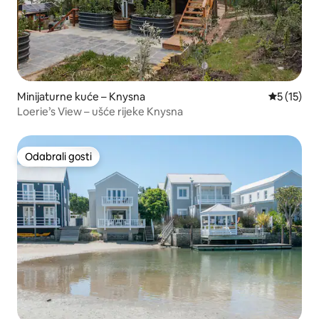
Minijaturne kuće – Knysna
Prosječna 
5 (15)
Loerie’s View – ušće rijeke Knysna
Odabrali gosti
Odabrali gosti