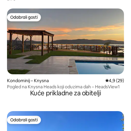
Odabrali gosti
Odabrali gosti
Kondominij – Knysna
Prosječna ocj
4,9 (29)
Pogled na Knysna Heads koji oduzima dah – HeadsView1
Kuće prikladne za obitelji
Odabrali gosti
Odabrali gosti