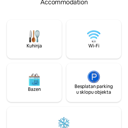
Accommodation
vodi do prostrane namještene terase,
šetnja, tenis, squa
ležaljki za sunčanje i plinskog roštilja.
Idealno za obitelj
Inverterski pogon - imunološki na
i gurmanskim res
prolijevanje tereta. Plinski kamin
vas. Rezervirajte smještaj za
+električni zidni paneli U garaži se nalaze
nezaboravan odm
praonica rublja. Na raspolaganju su 3
bicikla i kanu s 2 sjedala. Pristanište je
namijenjeno prianjanju vlastitog broda za
Kuhinja
Wi-Fi
goste.
Besplatan parking
Bazen
u sklopu objekta