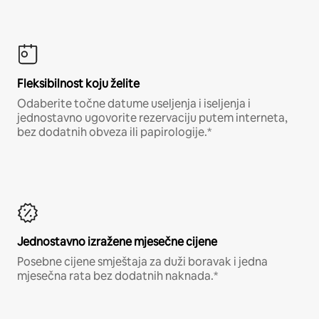
Fleksibilnost koju želite
Odaberite točne datume useljenja i iseljenja i
jednostavno ugovorite rezervaciju putem interneta,
bez dodatnih obveza ili papirologije.*
Jednostavno izražene mjesečne cijene
Posebne cijene smještaja za duži boravak i jedna
mjesečna rata bez dodatnih naknada.*