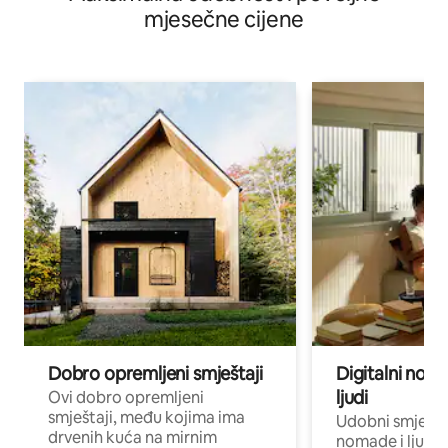
mjesečne cijene
Dobro opremljeni smještaji
Digitalni noma
ljudi
Ovi dobro opremljeni
smještaji, među kojima ima
Udobni smještaj
drvenih kuća na mirnim
nomade i ljude 