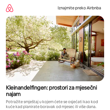
Prijeđi
na
Iznajmite preko Airbnba
sadržaj
Kleinandelfingen: prostori za mjesečni
najam
Potražite smještaj u kojem ćete se osjećati kao kod
kuće kad planirate boravak od mjesec ili više dana.