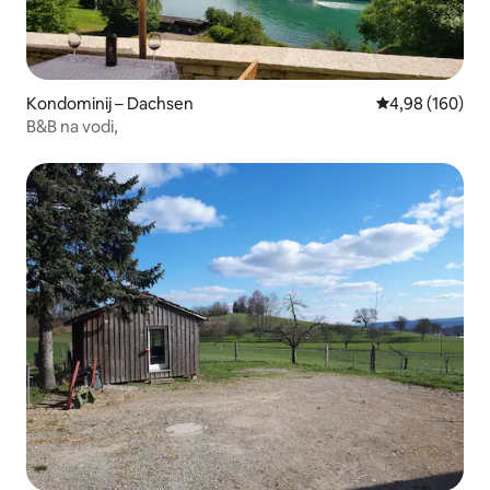
Kondominij – Dachsen
Prosječna ocjen
4,98 (160)
B&B na vodi,