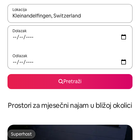
Lokacija
Kada budu dostupni rezultati, moći ćete ih pregledati koristeći
Dolazak
Odlazak
Pretraži
Prostori za mjesečni najam u bližoj okolici
Superhost
Superhost