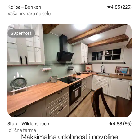
Koliba – Benken
Prosječna ocjen
4,85 (225)
Vaša brvnara na selu
Superhost
Superhost
Stan – Wildensbuch
Prosječna ocje
4,88 (56)
Idilična farma
Maksimalna udobnost i povoljne