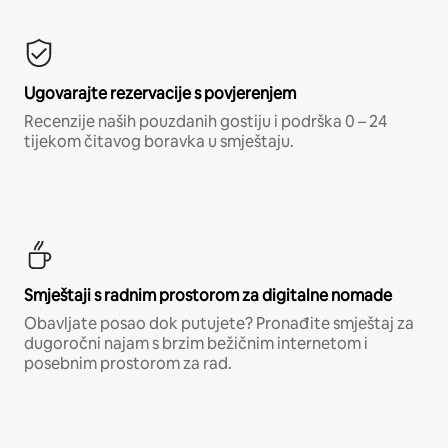
Ugovarajte rezervacije s povjerenjem
Recenzije naših pouzdanih gostiju i podrška 0 – 24
tijekom čitavog boravka u smještaju.
Smještaji s radnim prostorom za digitalne nomade
Obavljate posao dok putujete? Pronađite smještaj za
dugoročni najam s brzim bežičnim internetom i
posebnim prostorom za rad.