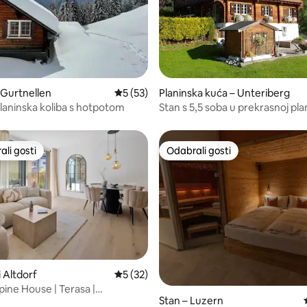
5, recenzija: 69
 Gurtnellen
Prosječna ocjena: 5/5, recenzija: 53
5 (53)
Planinska kuća – Unteriberg
planinska koliba s hotpotom
Stan s 5,5 soba u prekrasnoj pla
kući s pogledom na planine
li gosti
Odabrali gosti
više rangiranima s oznakom „Odabrali gosti”
Odabrali gosti
5, recenzija: 42
 Altdorf
Prosječna ocjena: 5/5, recenzija: 32
5 (32)
pine House | Terasa |
Stan – Luzern
 | Park