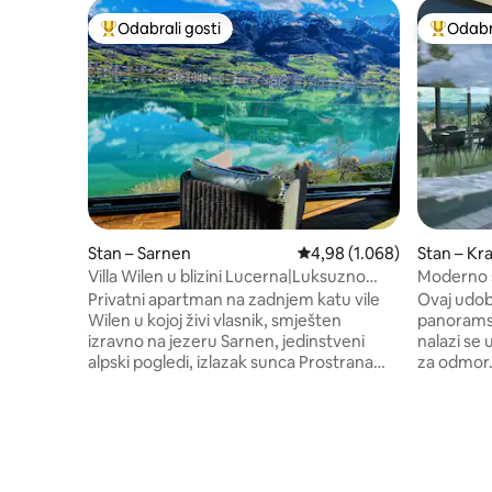
Odabrali gosti
Odabra
Među najviše rangiranima s oznakom „Odabrali gosti”
Među naj
Stan – Sarnen
Prosječna ocjena: 4,98/5, 
4,98 (1.068)
Stan – Kr
Villa Wilen u blizini Lucerna|Luksuzno
Moderno s
utočište uz jezero
panorams
Privatni apartman na zadnjem katu vile
Ovaj udob
Wilen u kojoj živi vlasnik, smješten
panorams
izravno na jezeru Sarnen, jedinstveni
nalazi se
alpski pogledi, izlazak sunca Prostrana
za odmor. 
spavaća soba s kućnim kinom,
polazišna 
panoramskim dnevnim boravkom,
jezera. Id
velikom kuhinjom i kupaonicom (sve
pogledom n
privatne prostorije). Za 3 – 5 gostiju na
sunčanje, v
raspolaganju je dodatna privatna spavaća
kutijom drva Uključujući p
soba s kupaonicom koja se nalazi kat niže
kartu (raz