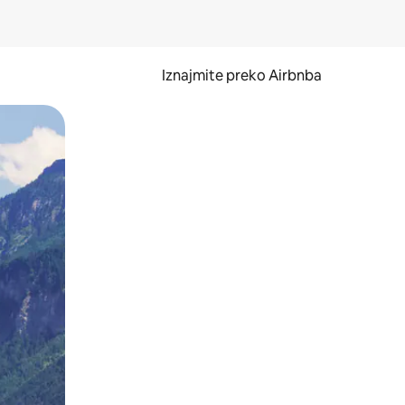
Iznajmite preko Airbnba
li prelaskom prstom po zaslonu.