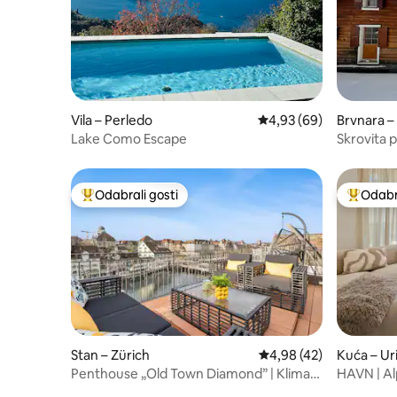
Vila – Perledo
Prosječna ocjena: 4,93/
4,93 (69)
Brvnara –
Lake Como Escape
Skrovita 
Odabrali gosti
Odabra
Među najviše rangiranima s oznakom „Odabrali gosti”
Među naj
Stan – Zürich
Prosječna ocjena: 4,98/
4,98 (42)
Kuća – Uri
Penthouse „Old Town Diamond” | Klima-
HAVN | Al
uređaj | Privatna krovna terasa
Andermatt