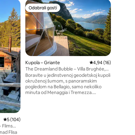
Stan – Vi
Odabrali gosti
Superho
nakom „Odabrali gosti”
Odabrali gosti
Superho
JACKPOT
terasom 
Privatni 
privatno
pogledom
diskretno
odmoru za dvoje. S
ulazni pr
boravak 
čajnom k
Kupola – Griante
Prosječna ocjena: 4,94
4,94 (16)
kabinom i
The Dreamland Bubble – Villa Brughée,
krevetom
jezero Como
Boravite u jedinstvenoj geodetskoj kupoli
dojam le
okruženoj šumom, s panoramskim
2025. Sma
pogledom na Bellagio, samo nekoliko
doživljaj 
minuta od Menaggia i Tremezza.
Dreamland Bubble nudi udobnost,
privatnost i istinsku povezanost s
prirodom. Potpuno opremljen svime što
vam može zatrebati, uključujući klima-
Prosječna ocjena: 5/5, recenzija: 104
5 (104)
uređaj za maksimalnu udobnost. Gosti
 Flims
također mogu uživati u pristupu
nad Flisa
sezonskom bazenu. Ekskluzivno iskustvo