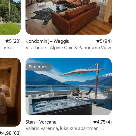
Prosječna ocjena: 5/5, recenzija: 20
5 (20)
Kondominij – Weggis
Prosječna ocjena: 5
5 (94)
ninskoj
Villa Linde - Alpine Chic & Panorama View
Superhost
Superhost
Stan – Vercana
Prosječna ocjena: 4,7
4,75 (4)
Valarin Varenna, luksuzni apartman i
Prosječna ocjena: 4,98/5, recenzija: 63
4,98 (63)
wellness