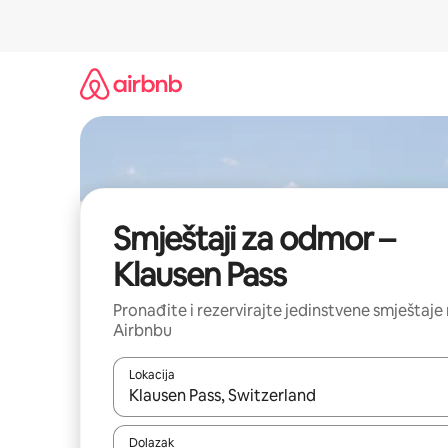
Prijeđi
na
sadržaj
Smještaji za odmor –
Klausen Pass
Pronađite i rezervirajte jedinstvene smještaje
Airbnbu
Lokacija
Kada budu dostupni rezultati, moći ćete ih pregle
Dolazak