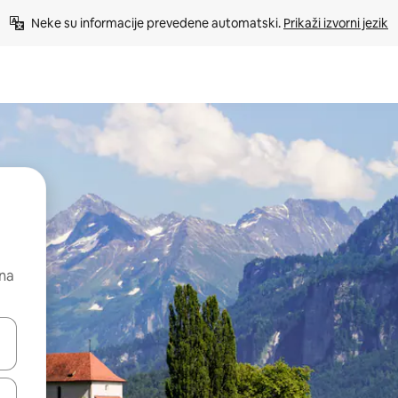
Neke su informacije prevedene automatski. 
Prikaži izvorni jezik
 na
dati koristeći se strelicama prema gore i prema dolje, kao i dodirom i