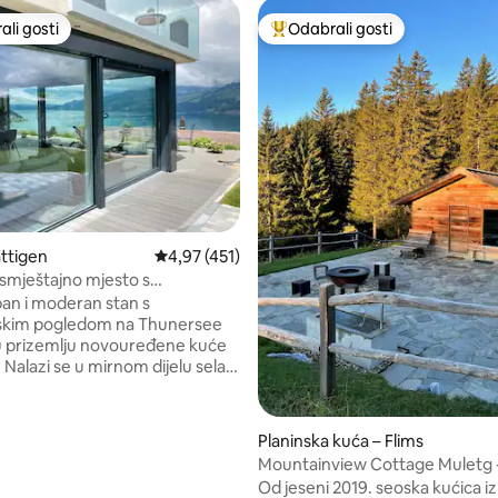
li gosti
Odabrali gosti
više rangiranima s oznakom „Odabrali gosti”
Među najviše rangiranima s oz
recenzija: 1.068
attigen
Prosječna ocjena: 4,97/5, recenzija: 451
4,97 (451)
mještajno mjesto s
kim pogledom na jezero Thun
an i moderan stan s
kim pogledom na Thunersee
 u prizemlju novouređene kuće
Nalazi se u mirnom dijelu sela i
je točka za izlete u planine i
ealno za 4 osobe. Terasa s
a jezero i 2 ležaljke za
Planinska kuća – Flims
eliki prostor za roštilj s 1
Mountainview Cottage Muletg -
anoramsku
LAAX
Od jeseni 2019. seoska kućica iz
ni popusti) U blizini: Krattigen