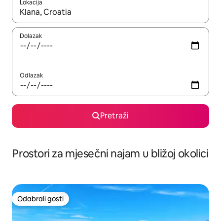
Lokacija
Kada budu dostupni rezultati, moći ćete ih pregledati koristeći
Dolazak
Odlazak
Pretraži
Prostori za mjesečni najam u bližoj okolici
Odabrali gosti
Odabrali gosti