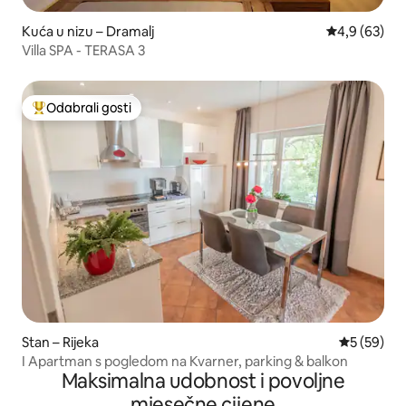
Kuća u nizu – Dramalj
Prosječna ocj
4,9 (63)
Villa SPA - TERASA 3
Odabrali gosti
Među najviše rangiranima s oznakom „Odabrali gosti”
Stan – Rijeka
Prosječna o
5 (59)
I Apartman s pogledom na Kvarner, parking & balkon
Maksimalna udobnost i povoljne
mjesečne cijene