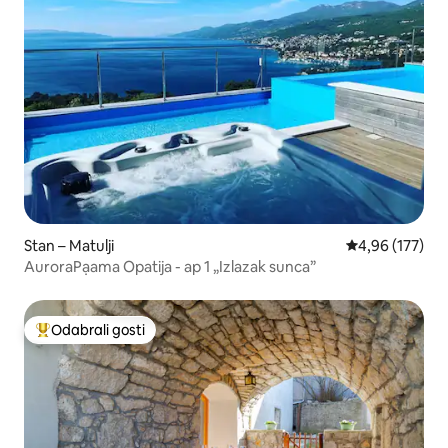
Stan – Matulji
Prosječna ocjen
4,96 (177)
AuroraPạama Opatija - ap 1 „Izlazak sunca”
Odabrali gosti
Među najviše rangiranima s oznakom „Odabrali gosti”