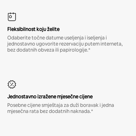
Fleksibilnost koju želite
Odaberite točne datume useljenja i iseljenja i
jednostavno ugovorite rezervaciju putem interneta,
bez dodatnih obveza ili papirologije.*
Jednostavno izražene mjesečne cijene
Posebne cijene smještaja za duži boravak i jedna
mjesečna rata bez dodatnih naknada.*