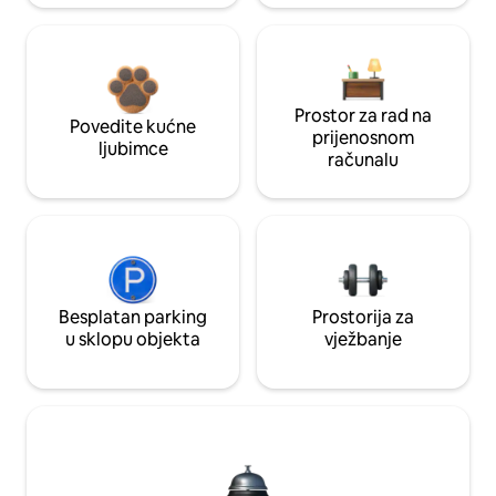
Prostor za rad na
Povedite kućne
prijenosnom
ljubimce
računalu
Besplatan parking
Prostorija za
u sklopu objekta
vježbanje