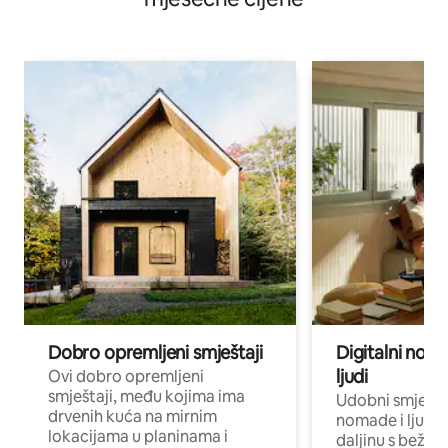
Dobro opremljeni smještaji
Digitalni noma
ljudi
Ovi dobro opremljeni
smještaji, među kojima ima
Udobni smještaj
drvenih kuća na mirnim
nomade i ljude 
lokacijama u planinama i
daljinu s bežič