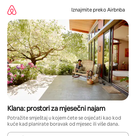
Prijeđi
na
Iznajmite preko Airbnba
sadržaj
Klana: prostori za mjesečni najam
Potražite smještaj u kojem ćete se osjećati kao kod
kuće kad planirate boravak od mjesec ili više dana.