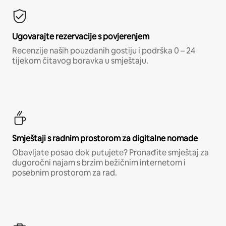
Ugovarajte rezervacije s povjerenjem
Recenzije naših pouzdanih gostiju i podrška 0 – 24
tijekom čitavog boravka u smještaju.
Smještaji s radnim prostorom za digitalne nomade
Obavljate posao dok putujete? Pronađite smještaj za
dugoročni najam s brzim bežičnim internetom i
posebnim prostorom za rad.