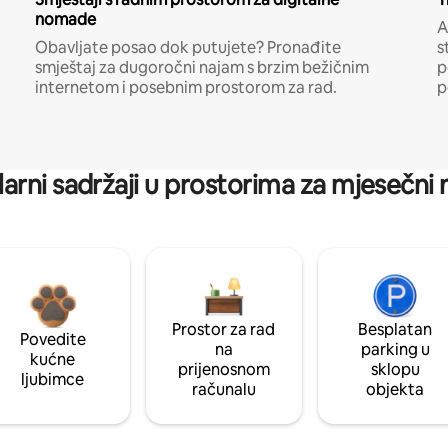
nomade
A
Obavljate posao dok putujete? Pronađite
s
smještaj za dugoročni najam s brzim bežičnim
p
internetom i posebnim prostorom za rad.
p
arni sadržaji u prostorima za mjesečni
Prostor za rad
Besplatan
Povedite
na
parking u
kućne
prijenosnom
sklopu
ljubimce
računalu
objekta