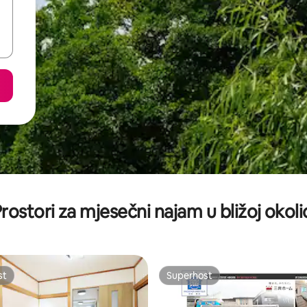
rostori za mjesečni najam u bližoj okoli
st
Superhost
st
Superhost