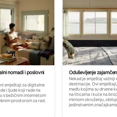
alni nomadi i poslovni
Oduševljenje zajamče
Nekad je smještaj važniji
destinacije. Ovi smještaji
i smještaji za digitalne
među kojima su drvene k
e i ljude koji rade na
na liticama i kuće na bro
nu s bežičnim internetom
mirnom okruženju, obiluj
ebnim prostorom za rad.
jedinstvenim značajkama