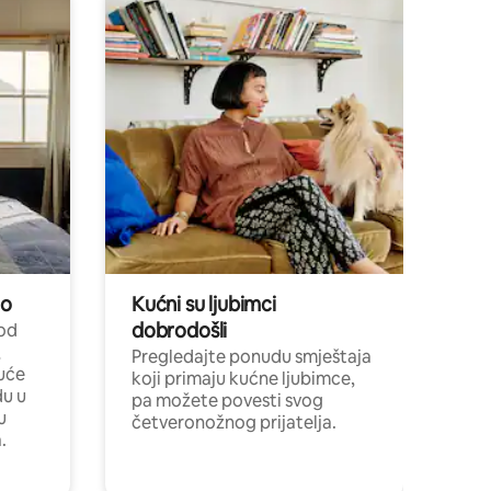
no
Kućni su ljubimci
dobrodošli
 od
,
Pregledajte ponudu smještaja
uće
koji primaju kućne ljubimce,
du u
pa možete povesti svog
u
četveronožnog prijatelja.
.