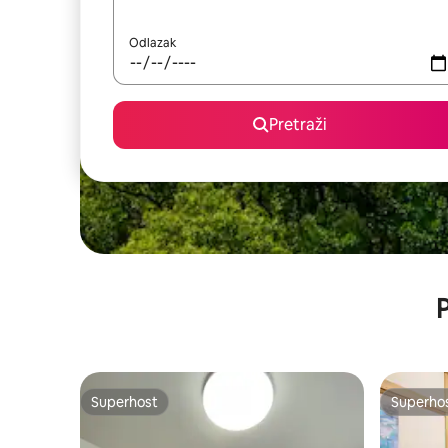
Odlazak
Pretraži
P
Superhost
Superho
Superhost
Superho