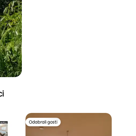
ci
Odabrali gosti
Odabrali gosti