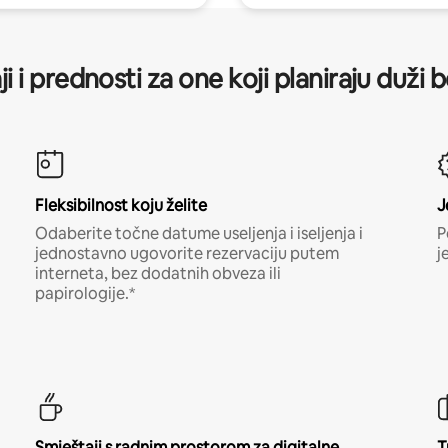
ji i prednosti za one koji planiraju duži 
Fleksibilnost koju želite
J
Odaberite točne datume useljenja i iseljenja i
P
jednostavno ugovorite rezervaciju putem
j
interneta, bez dodatnih obveza ili
papirologije.*
Smještaji s radnim prostorom za digitalne
T