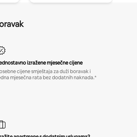
boravak
ednostavno izražene mjesečne cijene
osebne cijene smještaja za duži boravak i
edna mjesečna rata bez dodatnih naknada.*
ražite apartmane s dodatnim uslugama?