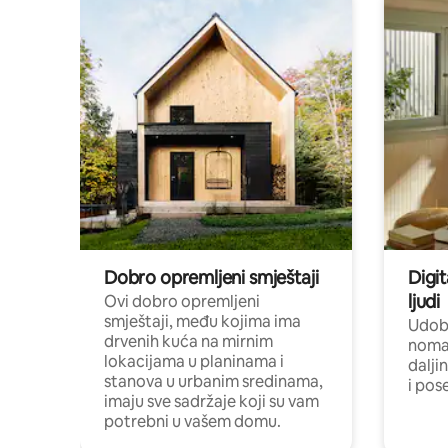
Dobro opremljeni smještaji
Digit
ljudi
Ovi dobro opremljeni
smještaji, među kojima ima
Udobn
drvenih kuća na mirnim
nomad
lokacijama u planinama i
dalji
stanova u urbanim sredinama,
i pos
imaju sve sadržaje koji su vam
potrebni u vašem domu.