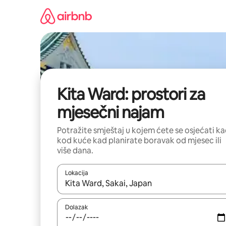
Prijeđi
na
sadržaj
Kita Ward: prostori za
mjesečni najam
Potražite smještaj u kojem ćete se osjećati k
kod kuće kad planirate boravak od mjesec ili
više dana.
Lokacija
Kada budu dostupni rezultati, moći ćete ih pregle
Dolazak