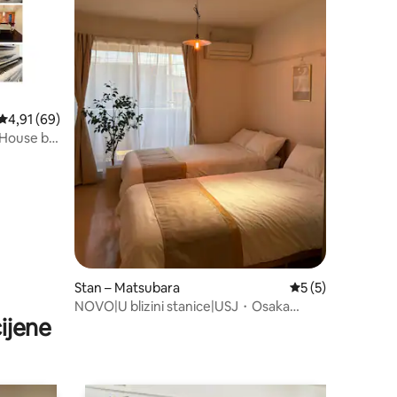
Prosječna ocjena: 4,91/5, recenzija: 69
4,91 (69)
 House by
Stan – Matsubara
Prosječna ocjena: 
5 (5)
NOVO|U blizini stanice|USJ・Osaka
ijene
Castle・Nagai Park|1 spavaća soba za 2
osobe|Prijave i odjave u podne|Radni
odmor|Dugoročni boravak je moguć