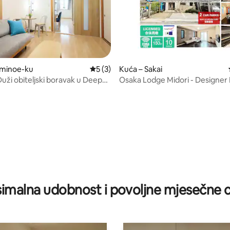
uminoe-ku
Prosječna ocjena: 5/5, recenzija: 3
5 (3)
Kuća – Sakai
uži obiteljski boravak u Deep
Osaka Lodge Midori - Designer
saki
Mitsui Home
5, recenzija: 65
imalna udobnost i povoljne mjesečne c