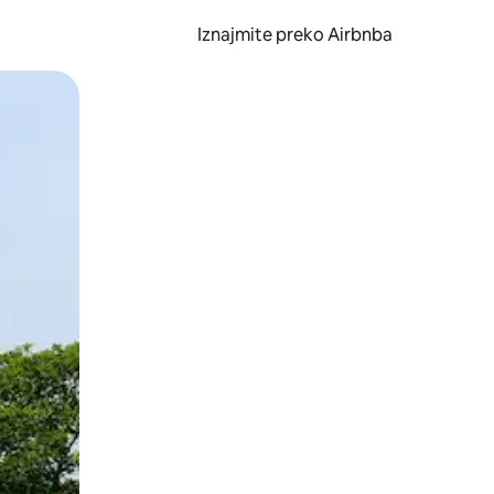
Iznajmite preko Airbnba
li prelaskom prstom po zaslonu.