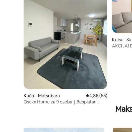
Kuća – S
AKCIJA! D
Retru u O
Kuća – Matsubara
Prosječna ocjena: 4,86/
4,86 (65)
Osaka Home za 9 osoba｜Besplatan
Maks
parking｜U blizini USJ-a i Nambe