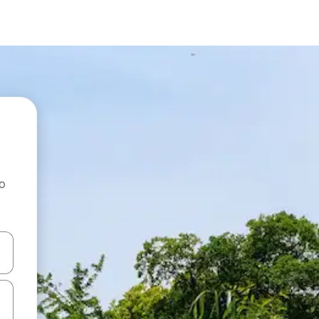
ao
dati koristeći se strelicama prema gore i prema dolje, kao i dodirom i