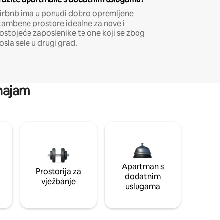
irbnb ima u ponudi dobro opremljene
tambene prostore idealne za nove i
ostojeće zaposlenike te one koji se zbog
osla sele u drugi grad.
 najam
Apartman s
Prostorija za
dodatnim
vježbanje
uslugama