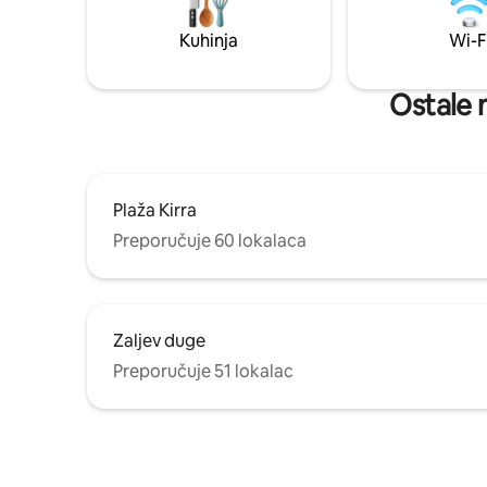
mliječne 
plažu Kirra. Krenite u kratku šetnju do
Gold Coa
Coolangatte kako biste pristupili većem
Kuhinja
Wi-F
poljopriv
broju restorana uz plažu.
Ostale n
Plaža Kirra
Preporučuje 60 lokalaca
Zaljev duge
Preporučuje 51 lokalac