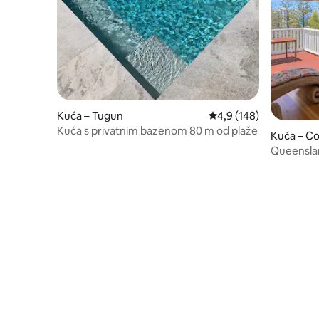
Kuća – Tugun
Prosječna ocjena: 4,9/5
4,9 (148)
Kuća s privatnim bazenom 80 m od plaže
Kuća – Co
Queenslan
terasa.