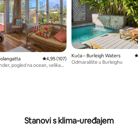
, recenzija: 148
Kuća – Burleigh Waters
P
olangatta
Prosječna ocjena: 4,95/5, recenzija: 107
4,95 (107)
Odmaralište u Burleighu
der, pogled na ocean, velika
Stanovi s klima-uređajem