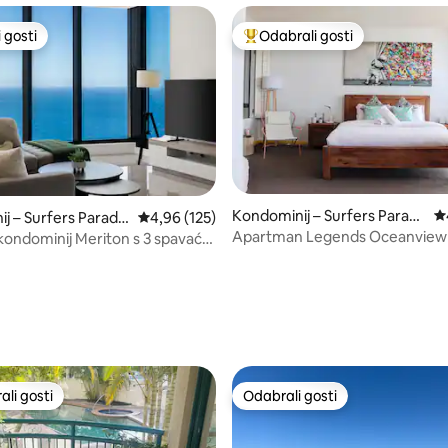
 gosti
Odabrali gosti
 gosti
Među najviše rangiranima s oz
Kondominij – Surfers Paradi
Pr
j – Surfers Paradis
Prosječna ocjena: 4,96/5, recenzija: 125
4,96 (125)
se
Apartman Legends Oceanview
kondominij Meriton s 3 spavaće
pogledom na zalazak sunca i sp
gledom na ocean
, recenzija: 318
li gosti
Odabrali gosti
više rangiranima s oznakom „Odabrali gosti”
Odabrali gosti