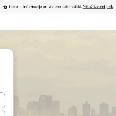
Neke su informacije prevedene automatski. 
Prikaži izvorni jezik
dati koristeći se strelicama prema gore i prema dolje, kao i dodirom i