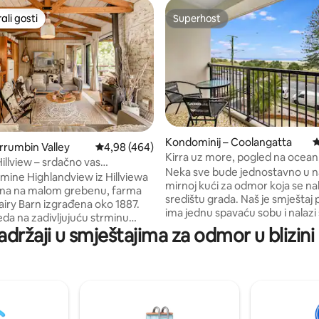
li gosti
Superhost
više rangiranima s oznakom „Odabrali gosti”
Superhost
Kondominij – Coolangatta
P
urrumbin Valley
Prosječna ocjena: 4,98/5, recenzija: 464
4,98 (464)
, recenzija: 136
Kirra uz more, pogled na ocean
illview – srdačno vas
za do 5 osoba
Neka sve bude jednostavno u n
o! Krave na farmi Highland
mine Highlandview iz Hillviewa
mirnoj kući za odmor koja se nal
ena na malom grebenu, farma
središtu grada. Naš je smještaj prostran,
airy Barn izgrađena oko 1887.
ima jednu spavaću sobu i nalazi 
eda na zadivljujuću strminu
samom srcu Kirre, na samo nek
adržaji u smještajima za odmor u blizini ·
allebudgera, Currumbin Creek i
koraka od plaže Kirra i na 5 min
 krajolik doline. 🐮 Dnevna
od međunarodne zračne luke 
 Hranjenje konja u 16 sati. 🐓
Coast. Naš svijetao i prozračan smještaj
Psi na farmi 🧑‍🌾 Svježe voće
nalazi se na zadnjem katu (stepe
e brati u našem voćnjaku STR
privatnog balkona pruža se pre
228 Više od stotinu
pogled na ocean. To je savršeno mjesto
 Dairy Bales bio je dio uspješne