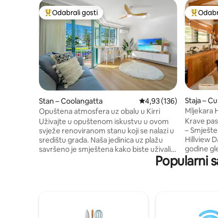
Odabrali gosti
Odabra
Među najviše rangiranima s oznakom „Odabrali gosti”
Među naj
Staja – C
Stan – Coolangatta
Prosječna ocjena: 4,93/5
4,93 (136)
Mljekara H
Opuštena atmosfera uz obalu u Kirri
dočekujem
Krave pas
Uživajte u opuštenom iskustvu u ovom
– Smješt
svježe renoviranom stanu koji se nalazi u
Hillview D
središtu grada. Naša jedinica uz plažu
godine gl
savršeno je smještena kako biste uživali u
Popularni s
planine T
opuštajućem boravku uz plažu. To je
poljoprivredni
kratka šetnja do zastava u Kirra Beachu,
krava i 🐴
Kirra Surf Clubu ili uživajte u potpunoj
Kokoši 🐶 
večeri na plaži u četvrti Siblings Kirra.
koje možet
Postoji još nekoliko kafića i restorana koji
GCCC PCA/2023/
odgovaraju svim ukusima na vrlo
godina Old
jednostavnoj pješačkoj udaljenosti uz