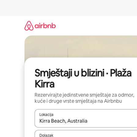
Prijeđi
na
sadržaj
Smještaji u blizini · Plaža
Kirra
Rezervirajte jedinstvene smještaje za odmor,
kuće i druge vrste smještaja na Airbnbu
Lokacija
Kada budu dostupni rezultati, moći ćete ih pregle
Dolazak