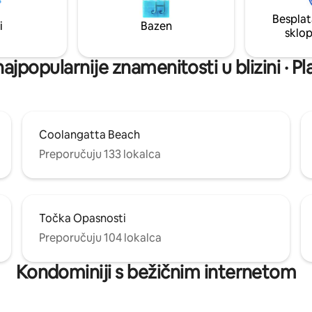
za uživanje u izlasku sunca izn
farme u spektakularnom zaleđu
promatranje kitova zimi i opušt
Besplat
st. Okruženo hektarima
i
Bazen
nakon dugog dana na plaži.
sklo
rednog zemljišta.
ajpopularnije znamenitosti u blizini · Pl
Coolangatta Beach
Preporučuju 133 lokalca
Točka Opasnosti
Preporučuju 104 lokalca
Kondominiji s bežičnim internetom