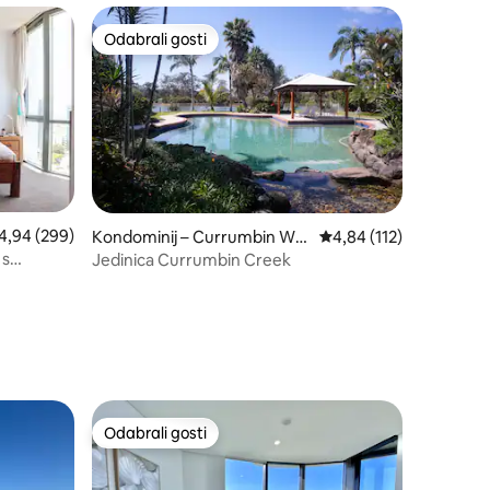
Odabrali gosti
nakom „Odabrali gosti”
Odabrali gosti
osječna ocjena: 4,94/5, recenzija: 299
4,94 (299)
Kondominij – Currumbin Wat
Prosječna ocjena: 4,84/
4,84 (112)
ers
 s
Jedinica Currumbin Creek
a
Odabrali gosti
Odabrali gosti