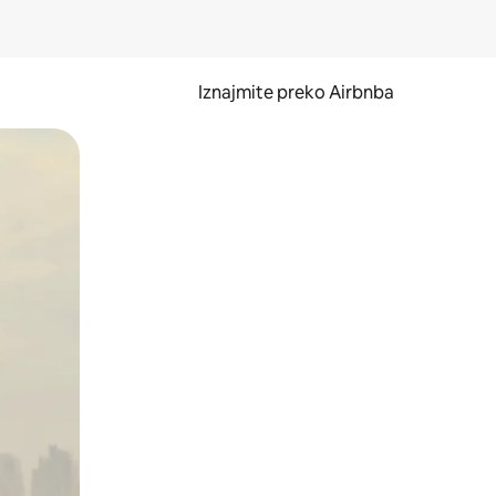
Iznajmite preko Airbnba
li prelaskom prstom po zaslonu.