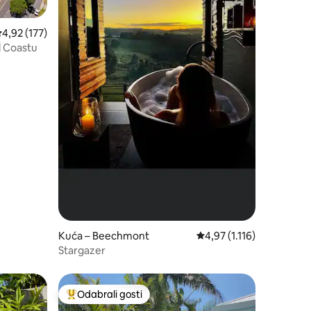
rosječna ocjena: 4,92/5, recenzija: 177
4,92 (177)
d Coastu
Kuća – Beechmont
Prosječna ocjena: 4,97/5,
4,97 (1.116)
Stargazer
Odabrali gosti
nakom „Odabrali gosti”
Među najviše rangiranima s oznakom „Odabrali gosti”