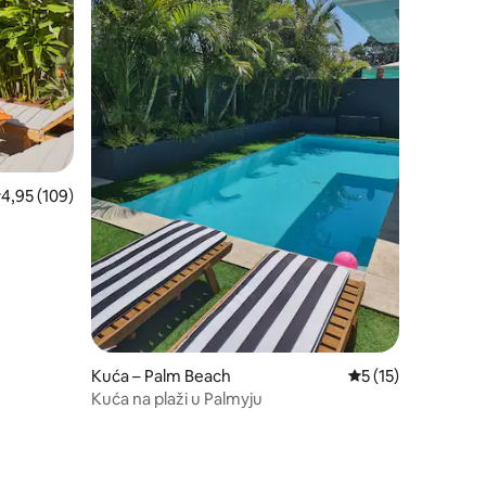
rosječna ocjena: 4,95/5, recenzija: 109
4,95 (109)
Kuća – Palm Beach
Prosječna ocjena: 5
5 (15)
Kuća na plaži u Palmyju