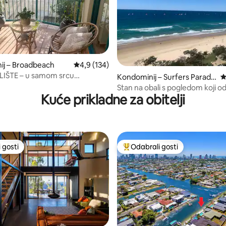
ij – Broadbeach
Prosječna ocjena: 4,9/5, recenzija: 134
4,9 (134)
, recenzija: 296
ŠTE – u samom srcu
Kondominij – Surfers Paradis
P
cha
e
Stan na obali s pogledom koji 
Kuće prikladne za obitelji
dah
 gosti
Odabrali gosti
 gosti
Među najviše rangiranima s oz
, recenzija: 102