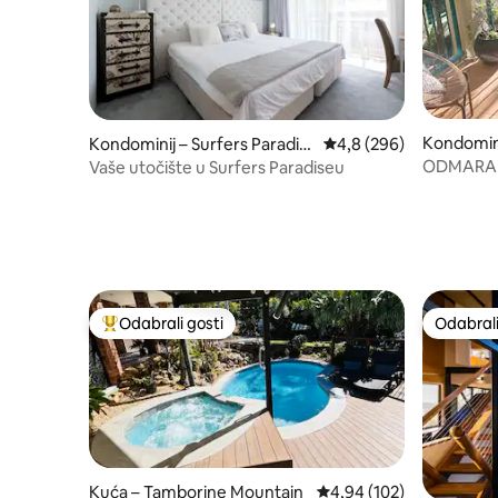
Kondomin
Kondominij – Surfers Paradis
Prosječna ocjena: 4,8/5
4,8 (296)
e
ODMARALI
Vaše utočište u Surfers Paradiseu
Broadbea
Odabrali gosti
Odabrali
Među najviše rangiranima s oznakom „Odabrali gosti”
Odabrali
Kuća – Tamborine Mountain
Prosječna ocjena: 4,94/5
4,94 (102)