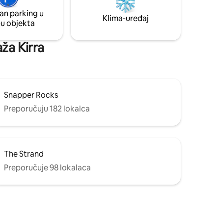
ad oceana,
Coolangatte s fantastičnim trgovinama ili
anje
an parking u
se jednostavno opustite uz piće na svom
Klima-uređaj
pu objekta
privatnom balkonu s pogledom na more.
aža Kirra
Snapper Rocks
Preporučuju 182 lokalca
The Strand
Preporučuje 98 lokalaca