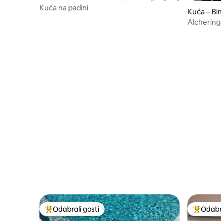
Kuća na padini
Kuća – Bi
Alchering
Lamingto
Odabrali gosti
Odabra
Među najviše rangiranima s oznakom „Odabrali gosti”
Među naj