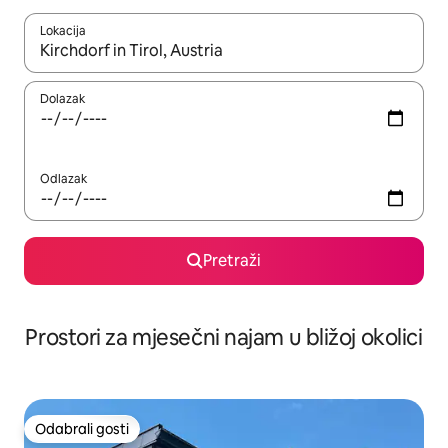
Lokacija
Kada budu dostupni rezultati, moći ćete ih pregledati koristeći
Dolazak
Odlazak
Pretraži
Prostori za mjesečni najam u bližoj okolici
Odabrali gosti
Odabrali gosti