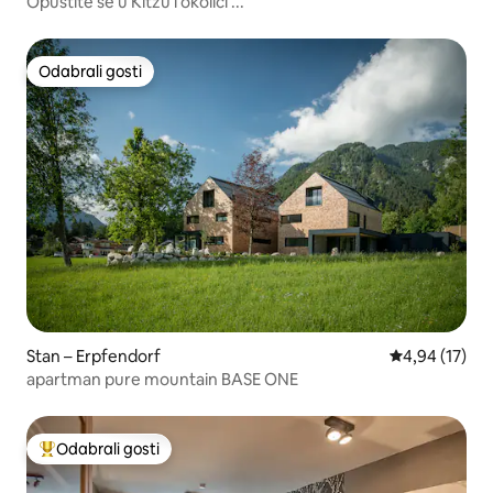
Opustite se u Kitzu i okolici ...
Odabrali gosti
Odabrali gosti
Stan – Erpfendorf
Prosječna ocje
4,94 (17)
apartman pure mountain BASE ONE
Odabrali gosti
Među najviše rangiranima s oznakom „Odabrali gosti”