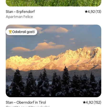
Stan – Erpfendorf
Prosječna ocje
4,92 (13)
Apartman Felice
Odabrali gosti
Među najviše rangiranima s oznakom „Odabrali gosti”
Stan – Oberndorf in Tirol
Prosječna ocjen
4,92 (152)