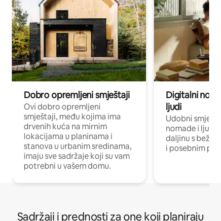
Dobro opremljeni smještaji
Digitalni noma
ljudi
Ovi dobro opremljeni
smještaji, među kojima ima
Udobni smještaj
drvenih kuća na mirnim
nomade i ljude 
lokacijama u planinama i
daljinu s bežič
stanova u urbanim sredinama,
i posebnim pro
imaju sve sadržaje koji su vam
potrebni u vašem domu.
Sadržaji i prednosti za one koji planiraju