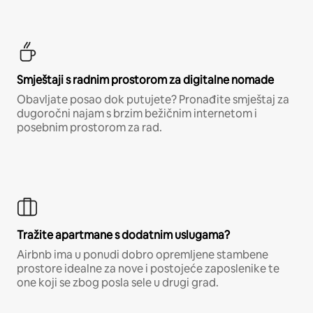
Smještaji s radnim prostorom za digitalne nomade
Obavljate posao dok putujete? Pronađite smještaj za
dugoročni najam s brzim bežičnim internetom i
posebnim prostorom za rad.
Tražite apartmane s dodatnim uslugama?
Airbnb ima u ponudi dobro opremljene stambene
prostore idealne za nove i postojeće zaposlenike te
one koji se zbog posla sele u drugi grad.