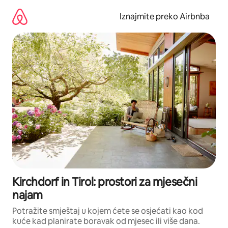
Prijeđi
na
Iznajmite preko Airbnba
sadržaj
Kirchdorf in Tirol: prostori za mjesečni
najam
Potražite smještaj u kojem ćete se osjećati kao kod
kuće kad planirate boravak od mjesec ili više dana.