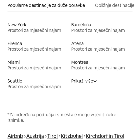
Popularne destinacije za duže boravke
Obližnje destinacije
New York
Barcelona
Prostori za mjesečni najam
Prostori za mjesečni najam
Firenca
Atena
Prostori za mjesečni najam
Prostori za mjesečni najam
Miami
Montreal
Prostori za mjesečni najam
Prostori za mjesečni najam
Seattle
Prikaži više
Prostori za mjesečni najam
*Za određena područja i smještaje mogu vrijediti neke
iznimke.
Airbnb
Austrija
Tirol
Kitzbühel
Kirchdorf in Tirol