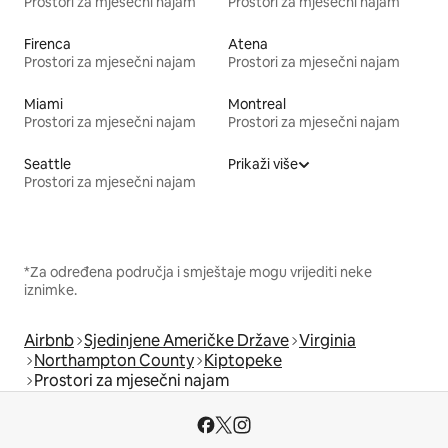
Prostori za mjesečni najam
Prostori za mjesečni najam
Firenca
Atena
Prostori za mjesečni najam
Prostori za mjesečni najam
Miami
Montreal
Prostori za mjesečni najam
Prostori za mjesečni najam
Seattle
Prikaži više
Prostori za mjesečni najam
*Za određena područja i smještaje mogu vrijediti neke
iznimke.
Airbnb
Sjedinjene Američke Države
Virginia
Northampton County
Kiptopeke
Prostori za mjesečni najam