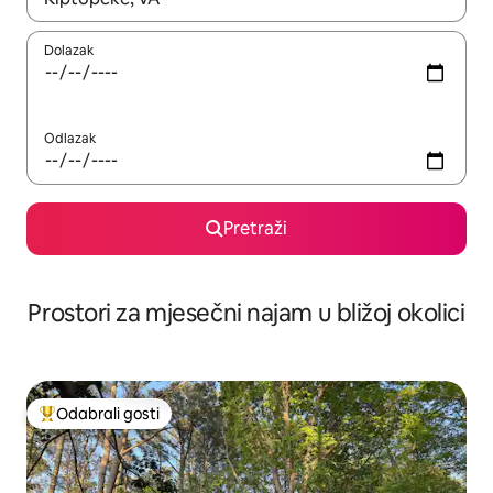
Dolazak
Odlazak
Pretraži
Prostori za mjesečni najam u bližoj okolici
Odabrali gosti
Među najviše rangiranima s oznakom „Odabrali gosti”