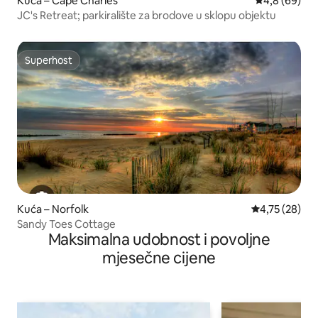
Kuća – Cape Charles
Prosječna ocj
4,8 (69)
JC's Retreat; parkiralište za brodove u sklopu objektu
Superhost
Superhost
Kuća – Norfolk
Prosječna ocje
4,75 (28)
Sandy Toes Cottage
Maksimalna udobnost i povoljne
mjesečne cijene