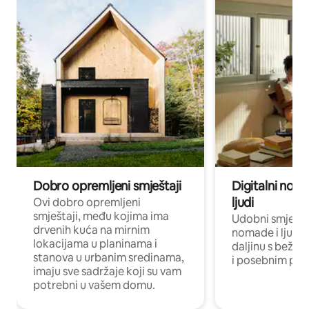
Dobro opremljeni smještaji
Digitalni noma
ljudi
Ovi dobro opremljeni
smještaji, među kojima ima
Udobni smještaj
drvenih kuća na mirnim
nomade i ljude 
lokacijama u planinama i
daljinu s bežič
stanova u urbanim sredinama,
i posebnim pro
imaju sve sadržaje koji su vam
potrebni u vašem domu.