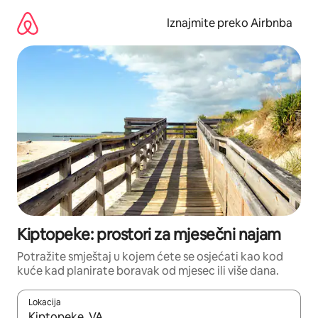
Prijeđi
na
Iznajmite preko Airbnba
sadržaj
Kiptopeke: prostori za mjesečni najam
Potražite smještaj u kojem ćete se osjećati kao kod
kuće kad planirate boravak od mjesec ili više dana.
Lokacija
Kada budu dostupni rezultati, moći ćete ih pregledati koristeći