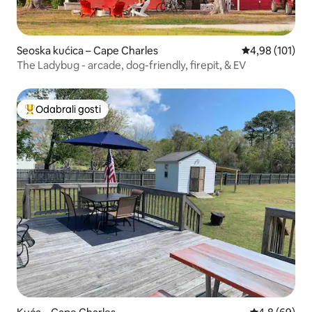
Seoska kućica – Cape Charles
Prosječna ocjen
4,98 (101)
The Ladybug - arcade, dog-friendly, firepit, & EV
Odabrali gosti
Među najviše rangiranima s oznakom „Odabrali gosti”