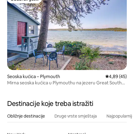
Odabrali gosti
Seoska kućica – Plymouth
Prosječna ocje
4,89 (45)
Mirna seoska kućica u Plymouthu na jezeru Great South
Pond!
Destinacije koje treba istražiti
Obližnje destinacije
Druge vrste smještaja
Najpopularnije