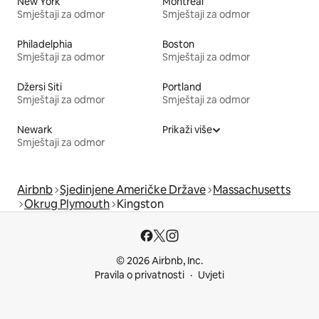
New York
Montreal
Smještaji za odmor
Smještaji za odmor
Philadelphia
Boston
Smještaji za odmor
Smještaji za odmor
Džersi Siti
Portland
Smještaji za odmor
Smještaji za odmor
Newark
Prikaži više
Smještaji za odmor
Airbnb
Sjedinjene Američke Države
Massachusetts
Okrug Plymouth
Kingston
© 2026 Airbnb, Inc.
Pravila o privatnosti
Uvjeti