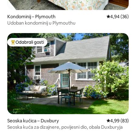
Kondominij – Plymouth
Prosječna ocje
4,94 (36)
Udoban kondominij u Plymouthu
Odabrali gosti
Među najviše rangiranima s oznakom „Odabrali gosti”
Seoska kućica – Duxbury
Prosječna ocje
4,99 (83)
Seoska kuća za dizajnere, povijesni dio, obala Duxburyja