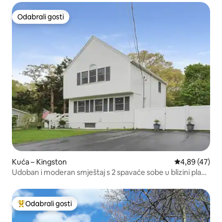
Odabrali gosti
Odabrali gosti
Kuća – Kingston
Prosječna ocje
4,89 (47)
Udoban i moderan smještaj s 2 spavaće sobe u blizini plaže
Grays Beach
Odabrali gosti
Među najviše rangiranima s oznakom „Odabrali gosti”