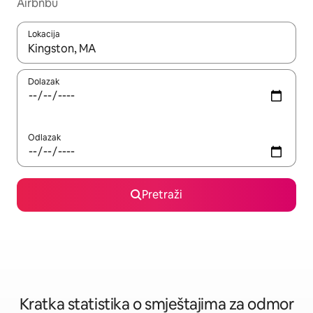
Airbnbu
Lokacija
Kada budu dostupni rezultati, moći ćete ih pregledati koristeći
Dolazak
Odlazak
Pretraži
Kratka statistika o smještajima za odmor