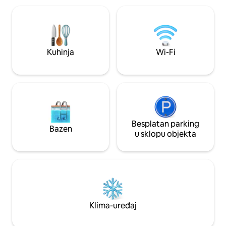
kaučima na razvlačenje. Kuhinja,
na privatnu teras
praonica rublja, internet, kabelska
sunčevom svjetlošću. Gosti ljeti už
televizija. Vaš vlastiti pristup s digitalnom
ognjištu, roštilju i 
bravom i parkiralištem izvan ulice
stazama na cipelam
dodatni je bonus. ZABRANJENO
sanjkama. I močva
Kuhinja
Wi-Fi
PUŠENJE BILO KOJE VRSTE U ILI
odlično je za klizan
OUTSIDE-NO IZNIMKE.
Besplatan parking
Bazen
u sklopu objekta
Klima-uređaj