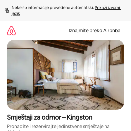
Prijeđi
Neke su informacije prevedene automatski. 
Prikaži izvorni 
na
jezik
sadržaj
Iznajmite preko Airbnba
Smještaji za odmor – Kingston
Pronađite i rezervirajte jedinstvene smještaje na