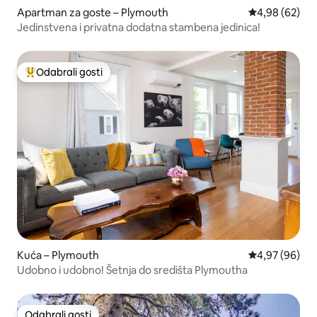
Apartman za goste – Plymouth
Prosječna ocje
4,98 (62)
Jedinstvena i privatna dodatna stambena jedinica!
Odabrali gosti
Među najviše rangiranima s oznakom „Odabrali gosti”
Kuća – Plymouth
Prosječna ocje
4,97 (96)
Udobno i udobno! Šetnja do središta Plymoutha
Odabrali gosti