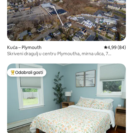
Kuća – Plymouth
Prosječna ocje
4,99 (84)
Skriveni dragulj u centru Plymoutha, mirna ulica, 7
smještaja
Odabrali gosti
Među najviše rangiranima s oznakom „Odabrali gosti”