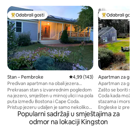
Odabrali gosti
Odabrali gosti
Među najviše rangiranima s oznakom „Odabrali gosti”
Među najviše ran
Stan – Pembroke
Prosječna ocjena: 4,99/5, recenzi
4,99 (143)
Apartman za gost
ry
Predivan apartman na obali jezera
Apartman za goste
između Bostona i Cape Coda
milja od plaže
Prekrasan stan s izvanrednim pogledom
Zašto se boriti s
na jezero, smješten u mirnoj ulici i na pola
Coda kada možete 
puta između Bostona i Cape Coda.
stazama i morski
Pristup jezeru udaljen je samo nekoliko
Engleske iz prekr
Popularni sadržaji u smještajima za
metara od stražnjih vrata. Uživajte u
samo sat vremena od 
roštiljanju, plivanju i korištenju kajaka,
dom nalazi na pre
odmor na lokaciji Kingston
kanua i daski za veslanje. 1 krevet, 1
okruženoj biciklist
kupaonica, može spavati 5 osoba s
stazama te samo ki
bračnim krevetom na razvlačenje i
od plaže. Krovni prozori i francuska vrata