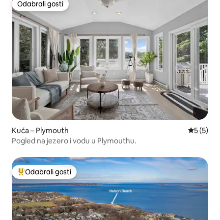
Odabrali gosti
Odabrali gosti
Kuća – Plymouth
Prosječna
5 (5)
Pogled na jezero i vodu u Plymouthu.
Odabrali gosti
Među najviše rangiranima s oznakom „Odabrali gosti”