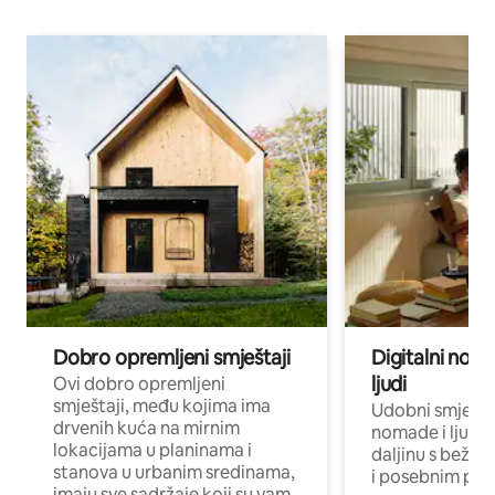
Dobro opremljeni smještaji
Digitalni noma
ljudi
Ovi dobro opremljeni
smještaji, među kojima ima
Udobni smještaj
drvenih kuća na mirnim
nomade i ljude 
lokacijama u planinama i
daljinu s bežič
stanova u urbanim sredinama,
i posebnim pro
imaju sve sadržaje koji su vam