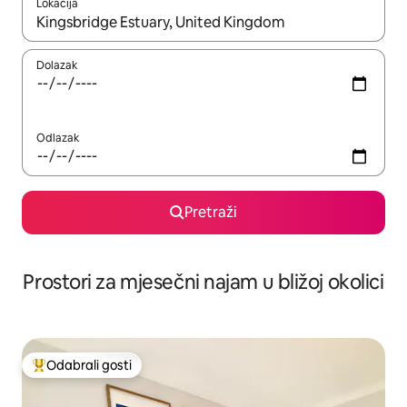
Lokacija
Kada budu dostupni rezultati, moći ćete ih pregledati koristeći
Dolazak
Odlazak
Pretraži
Prostori za mjesečni najam u bližoj okolici
Odabrali gosti
Među najviše rangiranima s oznakom „Odabrali gosti”