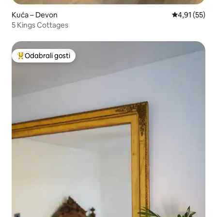
Kuća – Devon
Prosječna ocje
4,91 (55)
5 Kings Cottages
Odabrali gosti
Među najviše rangiranima s oznakom „Odabrali gosti”