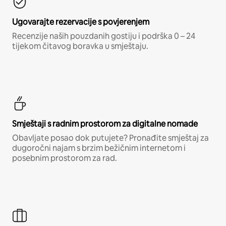
Ugovarajte rezervacije s povjerenjem
Recenzije naših pouzdanih gostiju i podrška 0 – 24
tijekom čitavog boravka u smještaju.
Smještaji s radnim prostorom za digitalne nomade
Obavljate posao dok putujete? Pronađite smještaj za
dugoročni najam s brzim bežičnim internetom i
posebnim prostorom za rad.