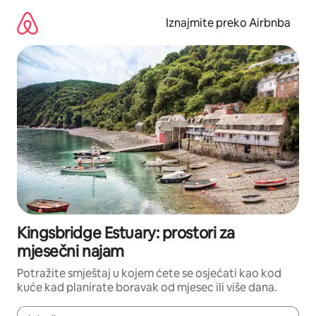
Prijeđi
na
Iznajmite preko Airbnba
sadržaj
Kingsbridge Estuary: prostori za
mjesečni najam
Potražite smještaj u kojem ćete se osjećati kao kod
kuće kad planirate boravak od mjesec ili više dana.