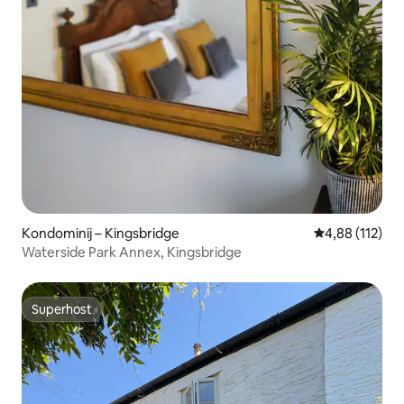
Kondominij – Kingsbridge
Prosječna ocjen
4,88 (112)
Waterside Park Annex, Kingsbridge
Superhost
Superhost