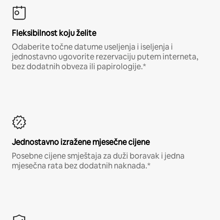
Fleksibilnost koju želite
Odaberite točne datume useljenja i iseljenja i
jednostavno ugovorite rezervaciju putem interneta,
bez dodatnih obveza ili papirologije.*
Jednostavno izražene mjesečne cijene
Posebne cijene smještaja za duži boravak i jedna
mjesečna rata bez dodatnih naknada.*