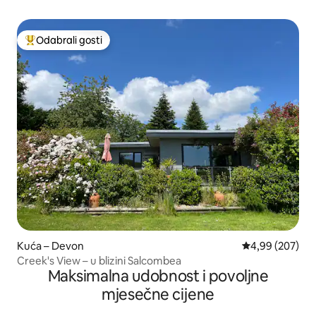
Odabrali gosti
Među najviše rangiranima s oznakom „Odabrali gosti”
Kuća – Devon
Prosječna ocjen
4,99 (207)
Creek's View – u blizini Salcombea
Maksimalna udobnost i povoljne
mjesečne cijene