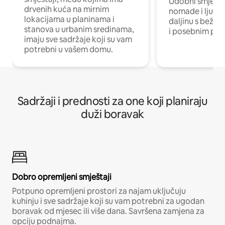
Udobni smještaj
drvenih kuća na mirnim
nomade i ljude 
lokacijama u planinama i
daljinu s bežič
stanova u urbanim sredinama,
i posebnim pro
imaju sve sadržaje koji su vam
potrebni u vašem domu.
Sadržaji i prednosti za one koji planiraju
duži boravak
Dobro opremljeni smještaji
Potpuno opremljeni prostori za najam uključuju
kuhinju i sve sadržaje koji su vam potrebni za ugodan
boravak od mjesec ili više dana. Savršena zamjena za
opciju podnajma.