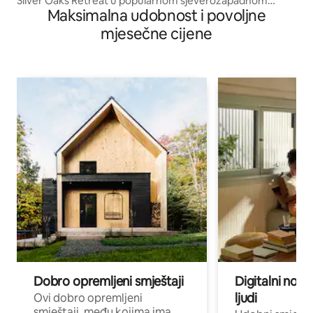
Silver Oaks Retreat u popularnom sjeverozapadnom
Maksimalna udobnost i povoljne
Hanfordu
mjesečne cijene
Dobro opremljeni smještaji
Digitalni noma
ljudi
Ovi dobro opremljeni
smještaji, među kojima ima