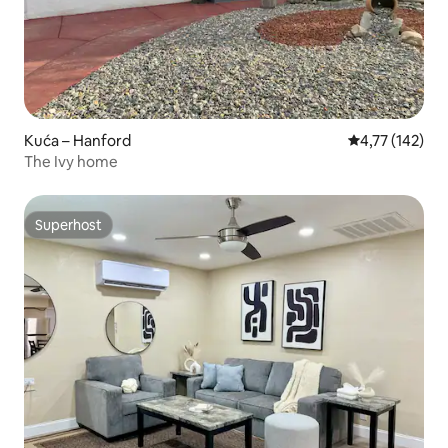
Kuća – Hanford
Prosječna ocjen
4,77 (142)
The Ivy home
Superhost
Superhost