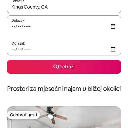
Lokacija
Kada budu dostupni rezultati, moći ćete ih pregledati koristeći
Dolazak
Odlazak
Pretraži
Prostori za mjesečni najam u bližoj okolici
Odabrali gosti
Odabrali gosti