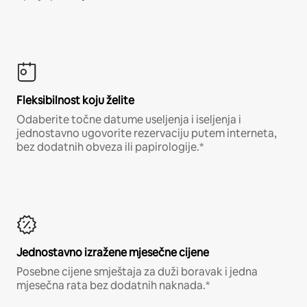
Fleksibilnost koju želite
Odaberite točne datume useljenja i iseljenja i
jednostavno ugovorite rezervaciju putem interneta,
bez dodatnih obveza ili papirologije.*
Jednostavno izražene mjesečne cijene
Posebne cijene smještaja za duži boravak i jedna
mjesečna rata bez dodatnih naknada.*