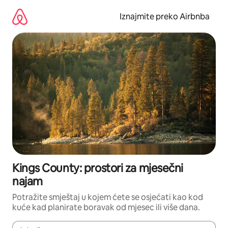
Prijeđi
na
Iznajmite preko Airbnba
sadržaj
Kings County: prostori za mjesečni
najam
Potražite smještaj u kojem ćete se osjećati kao kod
kuće kad planirate boravak od mjesec ili više dana.