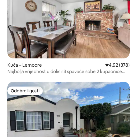
Kuća – Lemoore
Prosječna ocjen
4,92 (378)
Najbolja vrijednost u dolini! 3 spavaće sobe 2 kupaonice
Cijeli prostor!
Odabrali gosti
Odabrali gosti