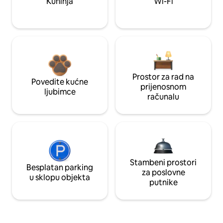
Kuhinja
Wi-Fi
Prostor za rad na
Povedite kućne
prijenosnom
ljubimce
računalu
Stambeni prostori
Besplatan parking
za poslovne
u sklopu objekta
putnike