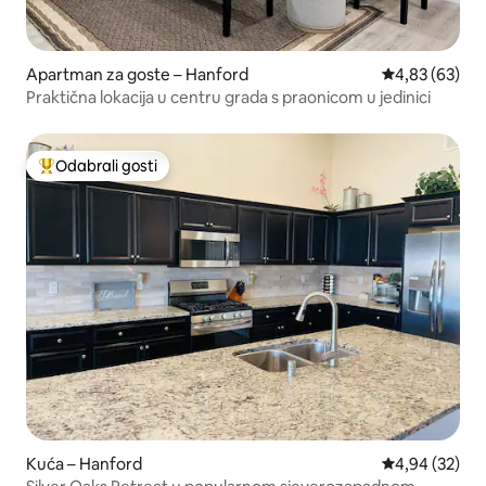
Apartman za goste – Hanford
Prosječna ocje
4,83 (63)
Praktična lokacija u centru grada s praonicom u jedinici
Odabrali gosti
Među najviše rangiranima s oznakom „Odabrali gosti”
Kuća – Hanford
Prosječna ocje
4,94 (32)