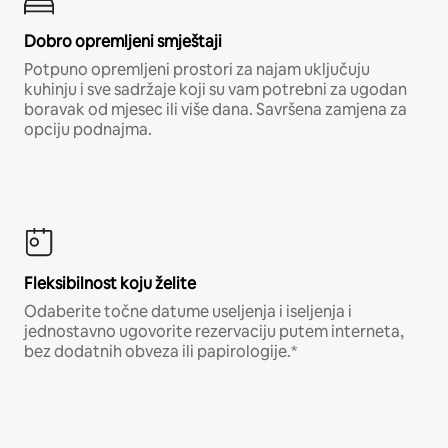
Dobro opremljeni smještaji
Potpuno opremljeni prostori za najam uključuju
kuhinju i sve sadržaje koji su vam potrebni za ugodan
boravak od mjesec ili više dana. Savršena zamjena za
opciju podnajma.
Fleksibilnost koju želite
Odaberite točne datume useljenja i iseljenja i
jednostavno ugovorite rezervaciju putem interneta,
bez dodatnih obveza ili papirologije.*