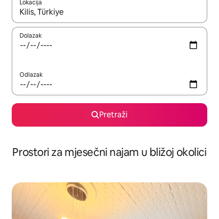
Lokacija
Kada budu dostupni rezultati, moći ćete ih pregledati koristeći
Dolazak
Odlazak
Pretraži
Prostori za mjesečni najam u bližoj okolici