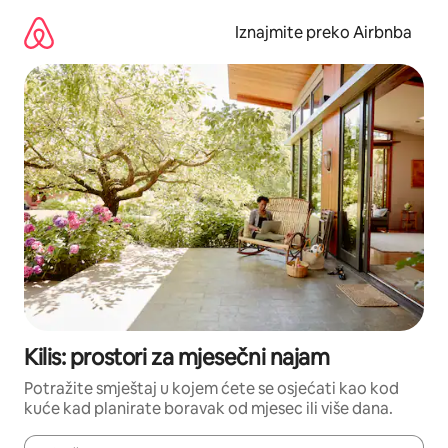
Prijeđi
na
Iznajmite preko Airbnba
sadržaj
Kilis: prostori za mjesečni najam
Potražite smještaj u kojem ćete se osjećati kao kod
kuće kad planirate boravak od mjesec ili više dana.