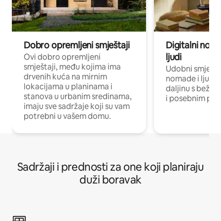
Dobro opremljeni smještaji
Digitalni noma
ljudi
Ovi dobro opremljeni
smještaji, među kojima ima
Udobni smještaj
drvenih kuća na mirnim
nomade i ljude 
lokacijama u planinama i
daljinu s bežič
stanova u urbanim sredinama,
i posebnim pro
imaju sve sadržaje koji su vam
potrebni u vašem domu.
Sadržaji i prednosti za one koji planiraju
duži boravak