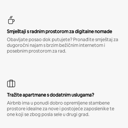
Smještaji s radnim prostorom za digitalne nomade
Obavljate posao dok putujete? Pronađite smještaj za
dugoročni najam s brzim bežičnim internetom i
posebnim prostorom za rad.
Tražite apartmane s dodatnim uslugama?
Airbnb ima u ponudi dobro opremljene stambene
prostore idealne za nove i postojeće zaposlenike te
one koji se zbog posla sele u drugi grad.