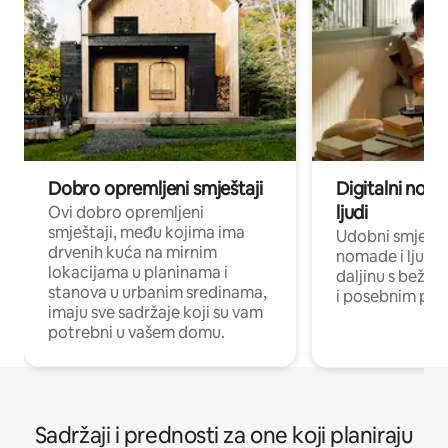
Dobro opremljeni smještaji
Digitalni noma
ljudi
Ovi dobro opremljeni
smještaji, među kojima ima
Udobni smještaj
drvenih kuća na mirnim
nomade i ljude 
lokacijama u planinama i
daljinu s bežič
stanova u urbanim sredinama,
i posebnim pro
imaju sve sadržaje koji su vam
potrebni u vašem domu.
Sadržaji i prednosti za one koji planiraju