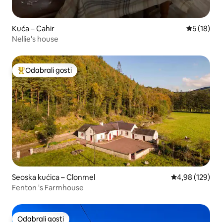
Kuća – Cahir
Prosječna 
5 (18)
Nellie's house
Odabrali gosti
Među najviše rangiranima s oznakom „Odabrali gosti”
Seoska kućica – Clonmel
Prosječna ocjen
4,98 (129)
Fenton 's Farmhouse
Odabrali gosti