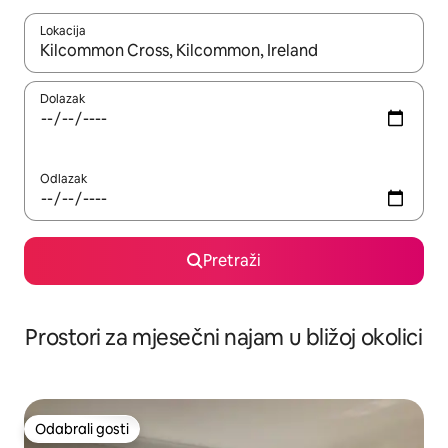
Lokacija
Kada budu dostupni rezultati, moći ćete ih pregledati koristeći
Dolazak
Odlazak
Pretraži
Prostori za mjesečni najam u bližoj okolici
Odabrali gosti
Odabrali gosti