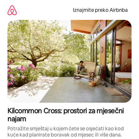
Prijeđi
na
Iznajmite preko Airbnba
sadržaj
Kilcommon Cross: prostori za mjesečni
najam
Potražite smještaj u kojem ćete se osjećati kao kod
kuće kad planirate boravak od mjesec ili više dana.