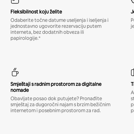
Fleksibilnost koju želite
J
Odaberite točne datume useljenja i iseljenja i
P
jednostavno ugovorite rezervaciju putem
j
interneta, bez dodatnih obveza ili
papirologije.*
Smještaji s radnim prostorom za digitalne
T
nomade
A
Obavljate posao dok putujete? Pronađite
s
smještaj za dugoročni najam s brzim bežičnim
p
internetom i posebnim prostorom za rad.
p