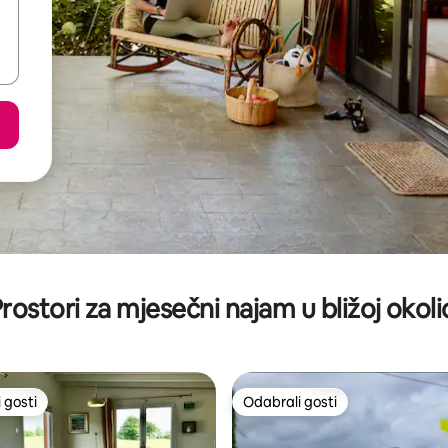
rostori za mjesečni najam u bližoj okoli
 gosti
Odabrali gosti
 gosti
Odabrali gosti