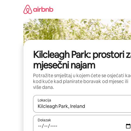
Prijeđi
na
sadržaj
Kilcleagh Park: prostori 
mjesečni najam
Potražite smještaj u kojem ćete se osjećati k
kod kuće kad planirate boravak od mjesec ili
više dana.
Lokacija
Kada budu dostupni rezultati, moći ćete ih pregle
Dolazak