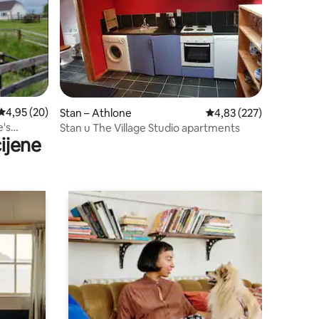
Prosječna ocjena: 4,95/5, recenzija: 20
4,95 (20)
Stan – Athlone
Prosječna ocjena: 4,83/
4,83 (227)
e's
Stan u The Village Studio apartments
ijene