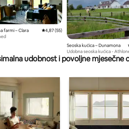
a farmi – Clara
Prosječna ocjena: 4,87/5, recenzija: 55
4,87 (55)
hed
Seoska kućica – Dunamona
, recenzija: 343
Udobna seoska kućica - Athlon
imalna udobnost i povoljne mjesečne c
countryside