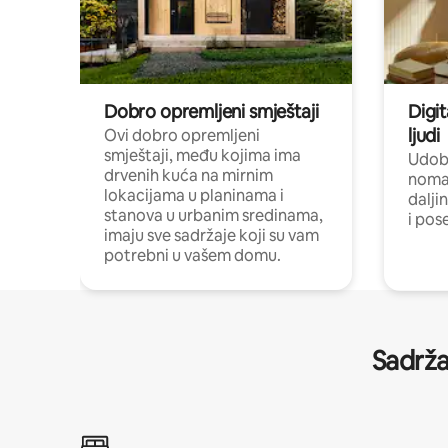
Dobro opremljeni smještaji
Digit
ljudi
Ovi dobro opremljeni
smještaji, među kojima ima
Udobn
drvenih kuća na mirnim
nomad
lokacijama u planinama i
dalji
stanova u urbanim sredinama,
i pos
imaju sve sadržaje koji su vam
potrebni u vašem domu.
Sadrža