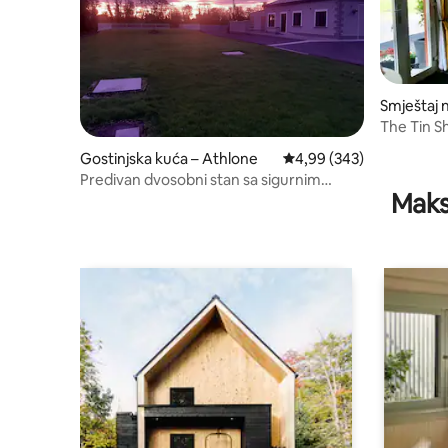
Smještaj n
The Tin S
Gostinjska kuća – Athlone
Prosječna ocjena: 4,99/5
4,99 (343)
Predivan dvosobni stan sa sigurnim
Maks
parkingom