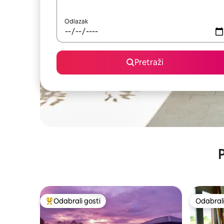
Odlazak
Pretraži
P
Odabrali gosti
Odabrali
Među najviše rangiranima s oznakom „Odabrali gosti”
Odabrali