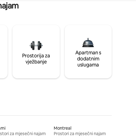
 najam
Apartman s
Prostorija za
dodatnim
vježbanje
uslugama
ami
Montreal
stori za mjesečni najam
Prostori za mjesečni najam