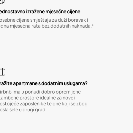
ednostavno izražene mjesečne cijene
osebne cijene smještaja za duži boravak i
edna mjesečna rata bez dodatnih naknada.*
ražite apartmane s dodatnim uslugama?
irbnb ima u ponudi dobro opremljene
tambene prostore idealne za nove i
ostojeće zaposlenike te one koji se zbog
osla sele u drugi grad.