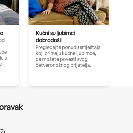
no
Kućni su ljubimci
dobrodošli
 od
,
Pregledajte ponudu smještaja
uće
koji primaju kućne ljubimce,
du u
pa možete povesti svog
u
četveronožnog prijatelja.
.
boravak