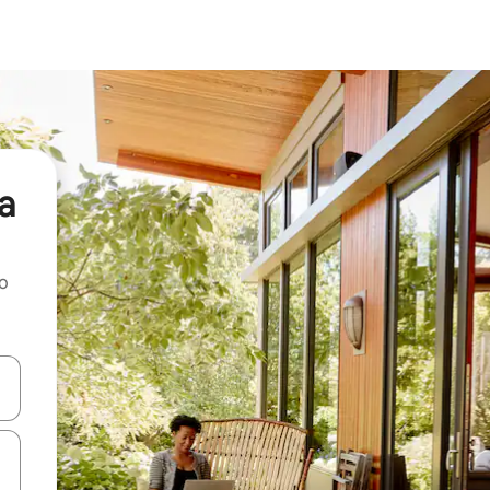
za
ao
dati koristeći se strelicama prema gore i prema dolje, kao i dodirom i