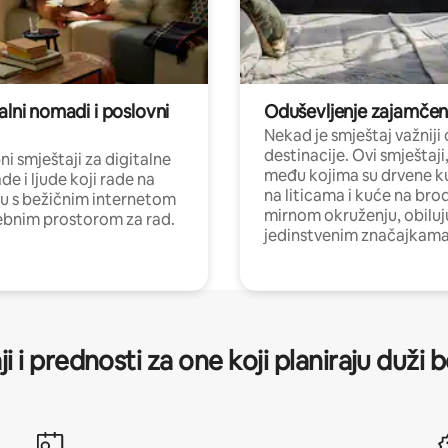
alni nomadi i poslovni
Oduševljenje zajamče
Nekad je smještaj važniji
destinacije. Ovi smještaji
i smještaji za digitalne
među kojima su drvene k
e i ljude koji rade na
na liticama i kuće na bro
nu s bežičnim internetom
mirnom okruženju, obiluj
ebnim prostorom za rad.
jedinstvenim značajkama
ji i prednosti za one koji planiraju duži 