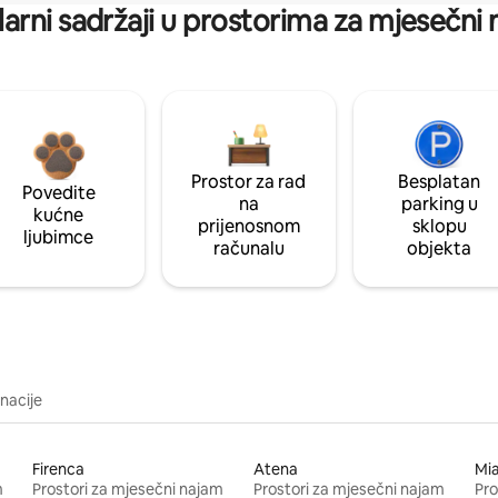
arni sadržaji u prostorima za mjesečni
Prostor za rad
Besplatan
Povedite
na
parking u
kućne
prijenosnom
sklopu
ljubimce
računalu
objekta
inacije
Firenca
Atena
Mi
m
Prostori za mjesečni najam
Prostori za mjesečni najam
Pro