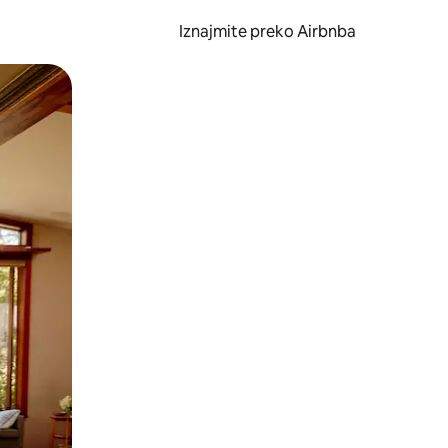
Iznajmite preko Airbnba
li prelaskom prstom po zaslonu.