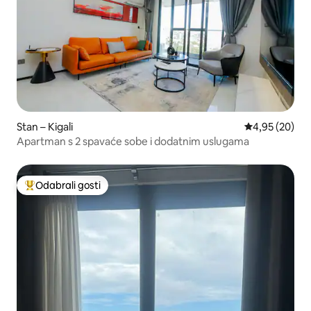
Stan – Kigali
Prosječna ocje
4,95 (20)
Apartman s 2 spavaće sobe i dodatnim uslugama
Odabrali gosti
Među najviše rangiranima s oznakom „Odabrali gosti”