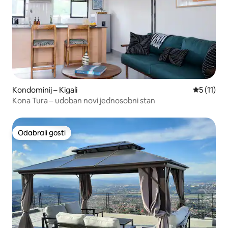
Kondominij – Kigali
Prosječna 
5 (11)
Kona Tura – udoban novi jednosobni stan
Odabrali gosti
Odabrali gosti