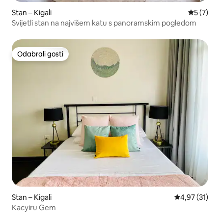
Stan – Kigali
Prosječna
5 (7)
Svijetli stan na najvišem katu s panoramskim pogledom
Odabrali gosti
Odabrali gosti
Stan – Kigali
Prosječna ocje
4,97 (31)
Kacyiru Gem