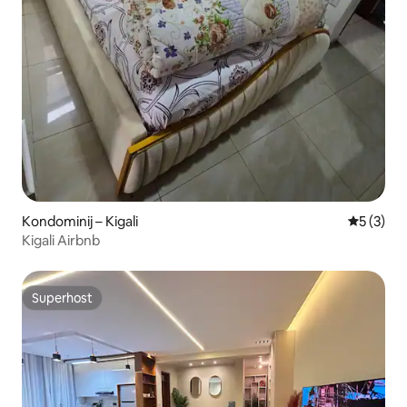
Kondominij – Kigali
Prosječna
5 (3)
Kigali Airbnb
Superhost
Superhost