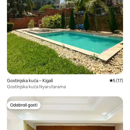
Gostinjska kuća – Kigali
Prosječna 
5 (17)
Gostinjska kuća Nyarutarama
Odabrali gosti
Odabrali gosti