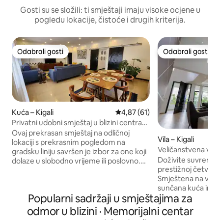
Gosti su se složili: ti smještaji imaju visoke ocjene u
pogledu lokacije, čistoće i drugih kriterija.
Odabrali gosti
Odabrali gosti
Odabrali gosti
Odabrali gosti
Kuća – Kigali
Prosječna ocjena: 4,87/5, recenz
4,87 (61)
Privatni udobni smještaj u blizini centra
grada s pogledom
Ovaj prekrasan smještaj na odličnoj
Vila – Kigali
lokaciji s prekrasnim pogledom na
Veličanstvena vila
gradsku liniju savršen je izbor za one koji
beskonačnim ba
Doživite suvremen
dolaze u slobodno vrijeme ili poslovno.
prestižnoj četvrti K
Kuća ima tri prostrane uređene sobe,
Smještena na više
svaka s vlastitom kupaonicom, uređene
sunčana kuća ima 
u afričkom stilu kako bi pružile udobnost
Popularni sadržaji u smještajima za
kupaonice, prostra
i opuštanje. Savršen je za obitelji, male
boravak, dodatni s
grupe ili samostalne putnike. Idealno
odmor u blizini · Memorijalni centar
kuhinju s blagovaonicom. 
smješten u Kacyiruu u blizini američkog