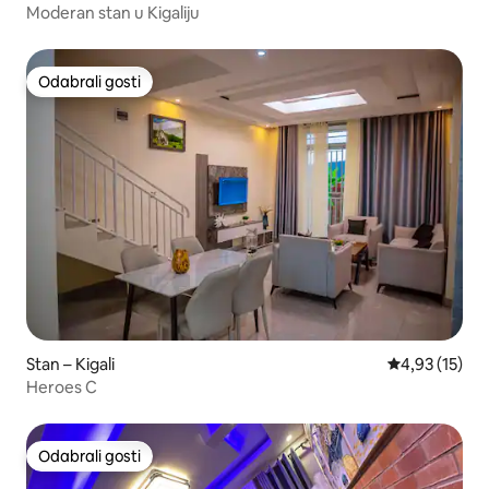
Moderan stan u Kigaliju
Odabrali gosti
Odabrali gosti
Stan – Kigali
Prosječna ocje
4,93 (15)
Heroes C
Odabrali gosti
Odabrali gosti