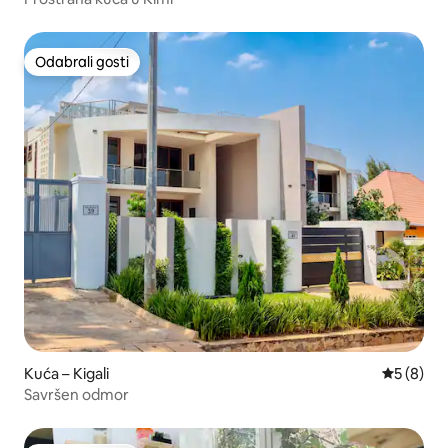
Odabrali gosti
Odabrali gosti
Kuća – Kigali
Prosječna
5 (8)
Savršen odmor