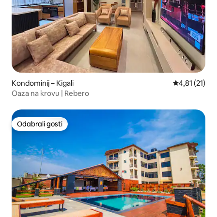
Kondominij – Kigali
Prosječna ocj
4,81 (21)
Oaza na krovu | Rebero
Odabrali gosti
Odabrali gosti