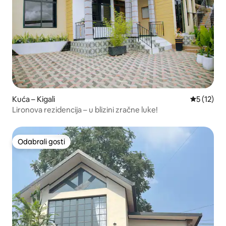
Kuća – Kigali
Prosječna 
5 (12)
Lironova rezidencija – u blizini zračne luke!
Odabrali gosti
Odabrali gosti