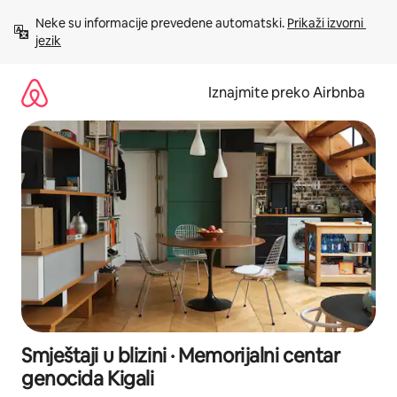
Prijeđi
Neke su informacije prevedene automatski. 
Prikaži izvorni 
na
jezik
sadržaj
Iznajmite preko Airbnba
Smještaji u blizini · Memorijalni centar
genocida Kigali