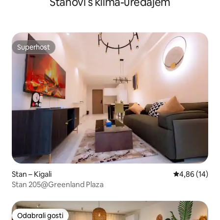
Stanovi s klima-uređajem
Center
Superhost
Superhost
Stan – Kigali
Prosječna ocje
4,86 (14)
Stan 205@Greenland Plaza
Odabrali gosti
Odabrali gosti