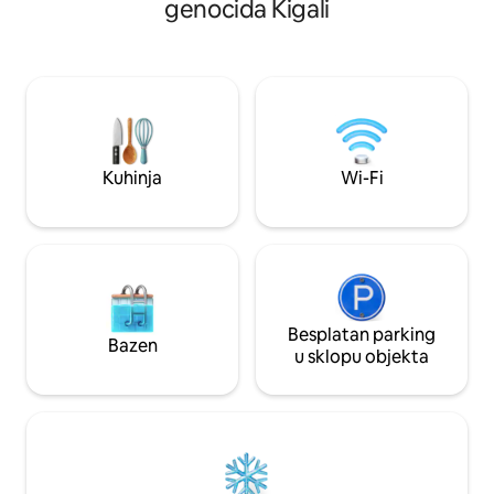
genocida Kigali
besprijekornom b
veleposlanstva, sigurno i zaštićeno
na otvorenom uz za
područje, udaljeno je samo 10 minuta
preljevni bazen, p
vožnje motociklom ili taksijem od centra
raskošan vrt, klima
grada. Supermarketi i restorani nalaze se
parkiralište i prost
u neposrednoj blizini.
Apartman s najveć
je dupleks s odvo
spavanje i dnevn
Kuhinja
Wi-Fi
Besplatan parking
Bazen
u sklopu objekta