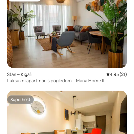
Stan – Kigali
Prosječna ocje
4,95 (21)
Luksuzni apartman s pogledom – Mana Home III
Superhost
Superhost