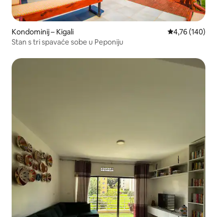
Kondominij – Kigali
Prosječna ocjen
4,76 (140)
Stan s tri spavaće sobe u Peponiju