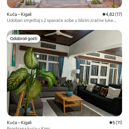
Kuća – Kigali
Prosječna ocje
4,82 (17)
Udoban smještaj s 2 spavaće sobe u blizini zračne luke
KGL (ValleyView)
Odabrali gosti
Odabrali gosti
Kuća – Kigali
Prosječna 
5 (11)
Prostrana kuća u Kimi