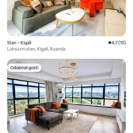
Stan – Kigali
Prosječna oc
4,7 (10)
Luksuzni stan, Kigali, Ruanda
Odabrali gosti
Odabrali gosti