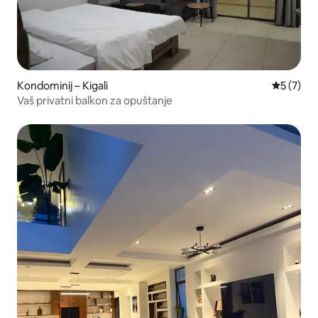
Kondominij – Kigali
Prosječna
5 (7)
Vaš privatni balkon za opuštanje