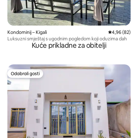
Kondominij – Kigali
Prosječna ocje
4,96 (82)
Luksuzni smještaj s ugodnim pogledom koji oduzima dah
Kuće prikladne za obitelji
Odabrali gosti
Odabrali gosti