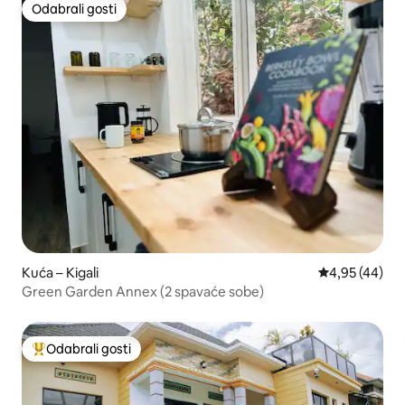
Odabrali gosti
Odabrali gosti
Kuća – Kigali
Prosječna ocje
4,95 (44)
Green Garden Annex (2 spavaće sobe)
Odabrali gosti
Među najviše rangiranima s oznakom „Odabrali gosti”