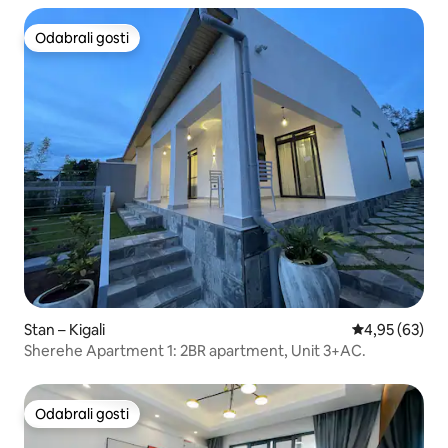
Odabrali gosti
Odabrali gosti
Stan – Kigali
Prosječna ocje
4,95 (63)
Sherehe Apartment 1: 2BR apartment, Unit 3+AC.
Odabrali gosti
Odabrali gosti