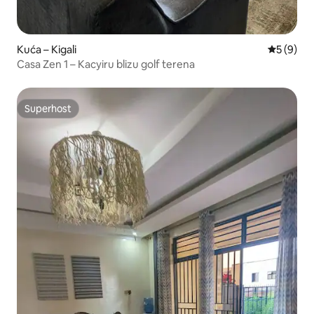
Kuća – Kigali
Prosječna
5 (9)
Casa Zen 1 – Kacyiru blizu golf terena
Superhost
Superhost