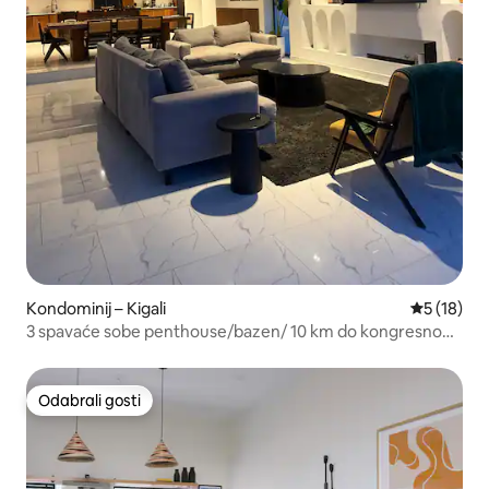
Kondominij – Kigali
Prosječna 
5 (18)
3 spavaće sobe penthouse/bazen/ 10 km do kongresnog
centra.
Odabrali gosti
Odabrali gosti