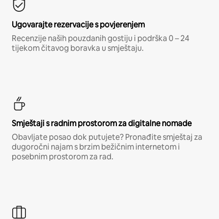
Ugovarajte rezervacije s povjerenjem
Recenzije naših pouzdanih gostiju i podrška 0 – 24
tijekom čitavog boravka u smještaju.
Smještaji s radnim prostorom za digitalne nomade
Obavljate posao dok putujete? Pronađite smještaj za
dugoročni najam s brzim bežičnim internetom i
posebnim prostorom za rad.