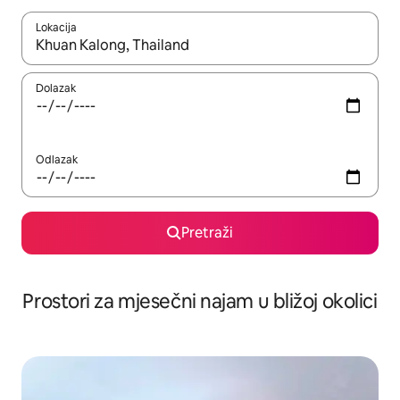
Lokacija
Kada budu dostupni rezultati, moći ćete ih pregledati koristeći
Dolazak
Odlazak
Pretraži
Prostori za mjesečni najam u bližoj okolici