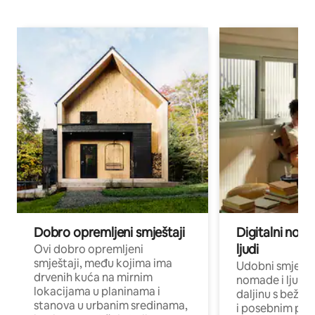
Dobro opremljeni smještaji
Digitalni noma
ljudi
Ovi dobro opremljeni
smještaji, među kojima ima
Udobni smještaj
drvenih kuća na mirnim
nomade i ljude 
lokacijama u planinama i
daljinu s bežič
stanova u urbanim sredinama,
i posebnim pro