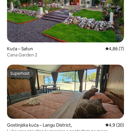
Kuća – Satun
Prosječna ocj
4,86 (7)
Cana​ Garden​ 2​
Superhost
Superhost
Gostinjska kuća – Langu District,
Prosječna ocj
4,9 (20)