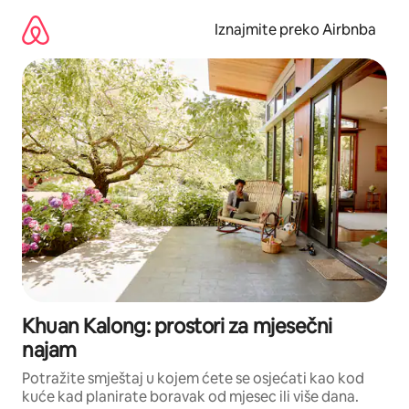
Prijeđi
na
Iznajmite preko Airbnba
sadržaj
Khuan Kalong: prostori za mjesečni
najam
Potražite smještaj u kojem ćete se osjećati kao kod
kuće kad planirate boravak od mjesec ili više dana.