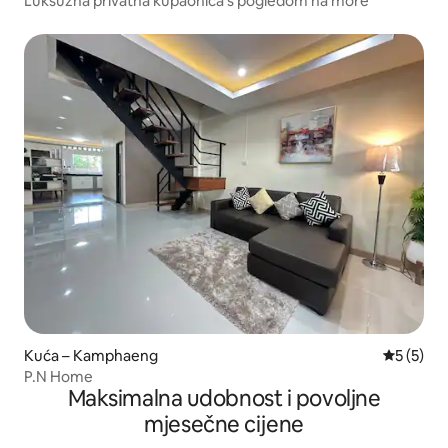
Luksuzna privatna kupaonica s pogledom na more
Kuća – Kamphaeng
Prosječna
5 (5)
P.N Home
Maksimalna udobnost i povoljne
mjesečne cijene