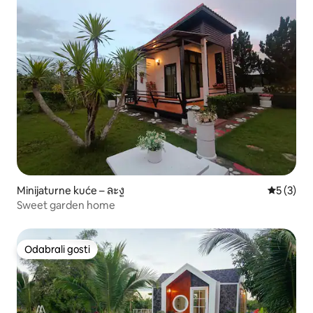
Minijaturne kuće – ละงู
Prosječna
5 (3)
Sweet garden home
Odabrali gosti
Odabrali gosti