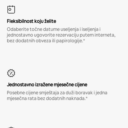
Fleksibilnost koju želite
Odaberite točne datume useljenja i iseljenja i
jednostavno ugovorite rezervaciju putem interneta,
bez dodatnih obveza ili papirologije.*
Jednostavno izražene mjesečne cijene
Posebne cijene smještaja za duži boravak i jedna
mjesečna rata bez dodatnih naknada.*