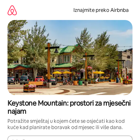
Prijeđi
na
Iznajmite preko Airbnba
sadržaj
Keystone Mountain: prostori za mjesečni
najam
Potražite smještaj u kojem ćete se osjećati kao kod
kuće kad planirate boravak od mjesec ili više dana.