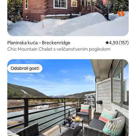
Planinska kuća – Breckenridge
Prosječna ocjen
4,93 (157)
Chic Mountain Chalet s veličanstvenim pogledom
Odabrali gosti
Odabrali gosti