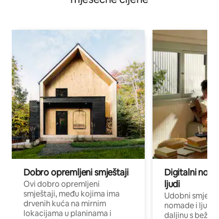
Dobro opremljeni smještaji
Digitalni noma
ljudi
Ovi dobro opremljeni
smještaji, među kojima ima
Udobni smještaj
drvenih kuća na mirnim
nomade i ljude 
lokacijama u planinama i
daljinu s bežič