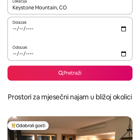
Lokacija
Kada budu dostupni rezultati, moći ćete ih pregledati koristeći
Dolazak
Odlazak
Pretraži
Prostori za mjesečni najam u bližoj okolici
Odabrali gosti
Među najviše rangiranima s oznakom „Odabrali gosti”