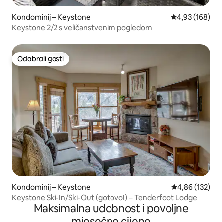
Kondominij – Keystone
Prosječna ocjen
4,93 (168)
Keystone 2/2 s veličanstvenim pogledom
Odabrali gosti
Odabrali gosti
Kondominij – Keystone
Prosječna ocjen
4,86 (132)
Keystone Ski-In/Ski-Out (gotovo!) – Tenderfoot Lodge
Maksimalna udobnost i povoljne
mjesečne cijene