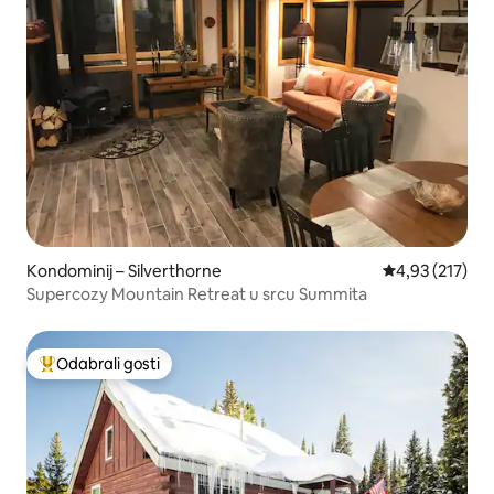
Kondominij – Silverthorne
Prosječna ocjen
4,93 (217)
Supercozy Mountain Retreat u srcu Summita
Odabrali gosti
Među najviše rangiranima s oznakom „Odabrali gosti”