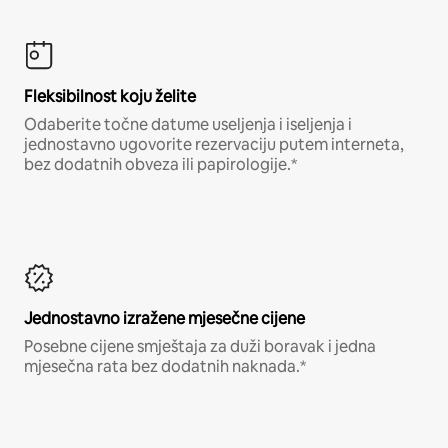
Fleksibilnost koju želite
Odaberite točne datume useljenja i iseljenja i
jednostavno ugovorite rezervaciju putem interneta,
bez dodatnih obveza ili papirologije.*
Jednostavno izražene mjesečne cijene
Posebne cijene smještaja za duži boravak i jedna
mjesečna rata bez dodatnih naknada.*