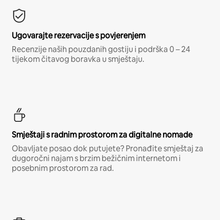
Ugovarajte rezervacije s povjerenjem
Recenzije naših pouzdanih gostiju i podrška 0 – 24
tijekom čitavog boravka u smještaju.
Smještaji s radnim prostorom za digitalne nomade
Obavljate posao dok putujete? Pronađite smještaj za
dugoročni najam s brzim bežičnim internetom i
posebnim prostorom za rad.