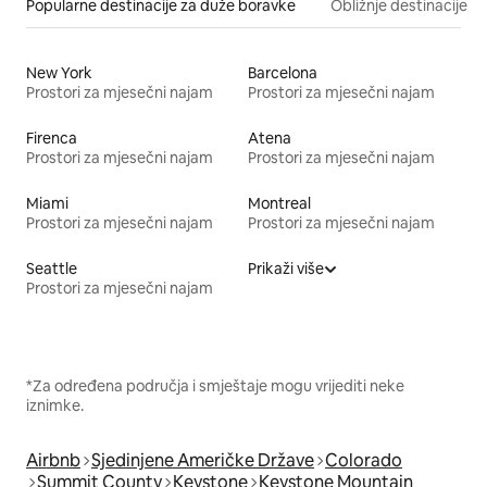
Popularne destinacije za duže boravke
Obližnje destinacije
New York
Barcelona
Prostori za mjesečni najam
Prostori za mjesečni najam
Firenca
Atena
Prostori za mjesečni najam
Prostori za mjesečni najam
Miami
Montreal
Prostori za mjesečni najam
Prostori za mjesečni najam
Seattle
Prikaži više
Prostori za mjesečni najam
*Za određena područja i smještaje mogu vrijediti neke
iznimke.
Airbnb
Sjedinjene Američke Države
Colorado
Summit County
Keystone
Keystone Mountain