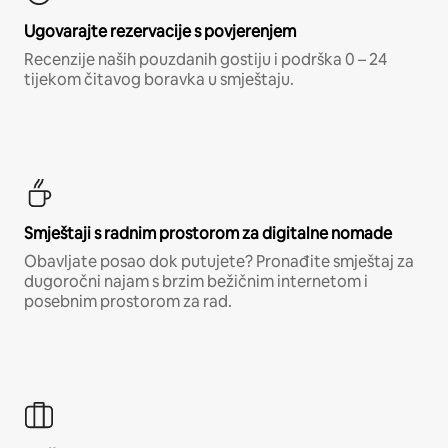
Ugovarajte rezervacije s povjerenjem
Recenzije naših pouzdanih gostiju i podrška 0 – 24
tijekom čitavog boravka u smještaju.
Smještaji s radnim prostorom za digitalne nomade
Obavljate posao dok putujete? Pronađite smještaj za
dugoročni najam s brzim bežičnim internetom i
posebnim prostorom za rad.