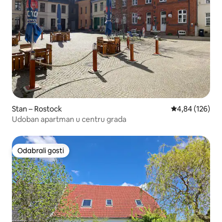
Stan – Rostock
Prosječna ocjen
4,84 (126)
Udoban apartman u centru grada
Odabrali gosti
Odabrali gosti