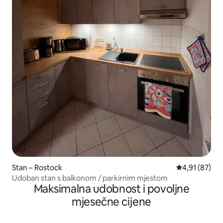
Stan – Rostock
Prosječna ocje
4,91 (87)
Udoban stan s balkonom / parkirnim mjestom
Maksimalna udobnost i povoljne
mjesečne cijene