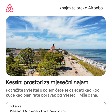
Prijeđi
na
Iznajmite preko Airbnba
sadržaj
Kessin: prostori za mjesečni najam
Potražite smještaj u kojem ćete se osjećati kao kod
kuće kad planirate boravak od mjesec ili više dana.
Lokacija
Kada budu dostupni rezultati, moći ćete ih pregledati koristeći