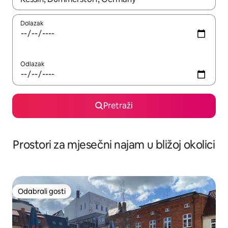
Dolazak
Odlazak
Pretraži
Prostori za mjesečni najam u bližoj okolici
Odabrali gosti
Odabrali gosti