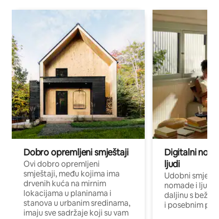
Dobro opremljeni smještaji
Digitalni noma
ljudi
Ovi dobro opremljeni
smještaji, među kojima ima
Udobni smještaj
drvenih kuća na mirnim
nomade i ljude 
lokacijama u planinama i
daljinu s bežič
stanova u urbanim sredinama,
i posebnim pro
imaju sve sadržaje koji su vam