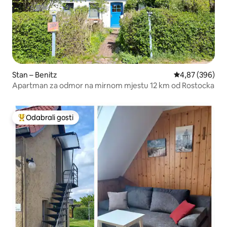
Stan – Benitz
Prosječna ocjen
4,87 (396)
Apartman za odmor na mirnom mjestu 12 km od Rostocka
Odabrali gosti
Među najviše rangiranima s oznakom „Odabrali gosti”