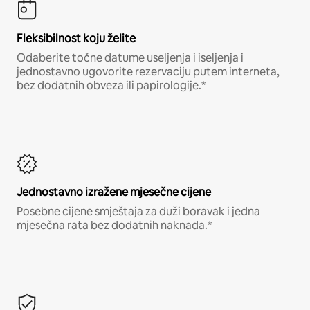
Fleksibilnost koju želite
Odaberite točne datume useljenja i iseljenja i
jednostavno ugovorite rezervaciju putem interneta,
bez dodatnih obveza ili papirologije.*
Jednostavno izražene mjesečne cijene
Posebne cijene smještaja za duži boravak i jedna
mjesečna rata bez dodatnih naknada.*