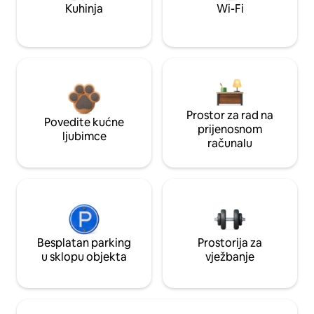
Kuhinja
Wi-Fi
Prostor za rad na
Povedite kućne
prijenosnom
ljubimce
računalu
Besplatan parking
Prostorija za
u sklopu objekta
vježbanje