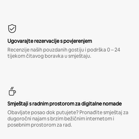
Ugovarajte rezervacije s povjerenjem
Recenzije naših pouzdanih gostiju i podrška 0 – 24
tijekom čitavog boravka u smještaju.
Smještaji s radnim prostorom za digitalne nomade
Obavljate posao dok putujete? Pronađite smještaj za
dugoročni najam s brzim bežičnim internetom i
posebnim prostorom za rad.