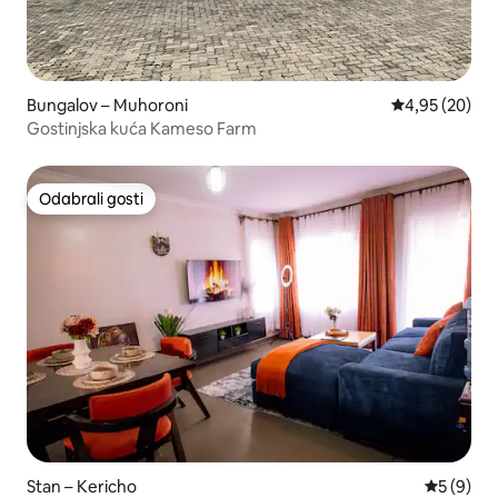
Bungalov – Muhoroni
Prosječna ocje
4,95 (20)
Gostinjska kuća Kameso Farm
Odabrali gosti
Odabrali gosti
Stan – Kericho
Prosječna
5 (9)