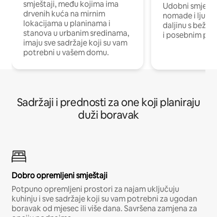
smještaji, među kojima ima
Udobni smještaj
drvenih kuća na mirnim
nomade i ljude 
lokacijama u planinama i
daljinu s bežič
stanova u urbanim sredinama,
i posebnim pro
imaju sve sadržaje koji su vam
potrebni u vašem domu.
Sadržaji i prednosti za one koji planiraju
duži boravak
Dobro opremljeni smještaji
Potpuno opremljeni prostori za najam uključuju
kuhinju i sve sadržaje koji su vam potrebni za ugodan
boravak od mjesec ili više dana. Savršena zamjena za