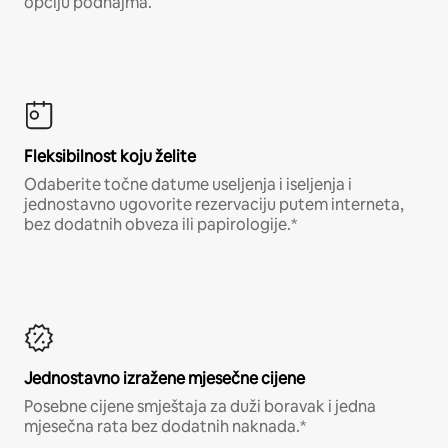
opciju podnajma.
Fleksibilnost koju želite
Odaberite točne datume useljenja i iseljenja i
jednostavno ugovorite rezervaciju putem interneta,
bez dodatnih obveza ili papirologije.*
Jednostavno izražene mjesečne cijene
Posebne cijene smještaja za duži boravak i jedna
mjesečna rata bez dodatnih naknada.*