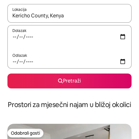
Lokacija
Kada budu dostupni rezultati, moći ćete ih pregledati koristeći
Dolazak
Odlazak
Pretraži
Prostori za mjesečni najam u bližoj okolici
Odabrali gosti
Odabrali gosti