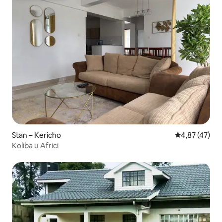
Stan – Kericho
Prosječna ocje
4,87 (47)
Koliba u Africi