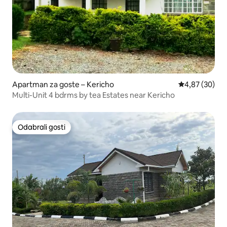
Apartman za goste – Kericho
Prosječna ocje
4,87 (30)
Multi-Unit 4 bdrms by tea Estates near Kericho
Odabrali gosti
Odabrali gosti