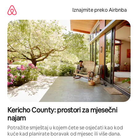
Prijeđi
na
Iznajmite preko Airbnba
sadržaj
Kericho County: prostori za mjesečni
najam
Potražite smještaj u kojem ćete se osjećati kao kod
kuće kad planirate boravak od mjesec ili više dana.