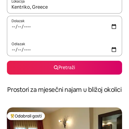
Lokacija
Kada budu dostupni rezultati, moći ćete ih pregledati koristeći
Dolazak
Odlazak
Pretraži
Prostori za mjesečni najam u bližoj okolici
Odabrali gosti
Među najviše rangiranima s oznakom „Odabrali gosti”