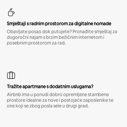
Smještaji s radnim prostorom za digitalne nomade
Obavljate posao dok putujete? Pronađite smještaj za
dugoročni najam s brzim bežičnim internetom i
posebnim prostorom za rad.
Tražite apartmane s dodatnim uslugama?
Airbnb ima u ponudi dobro opremljene stambene
prostore idealne za nove i postojeće zaposlenike te
one koji se zbog posla sele u drugi grad.