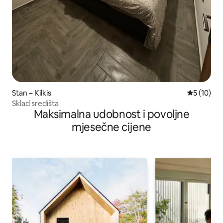
Stan – Kilkis
Prosječna 
5 (10)
Sklad središta
Maksimalna udobnost i povoljne
mjesečne cijene