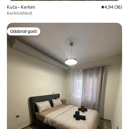
Kuća – Kerkini
Prosječna ocje
4,94 (36)
KerkinisNest
Odabrali gosti
Odabrali gosti