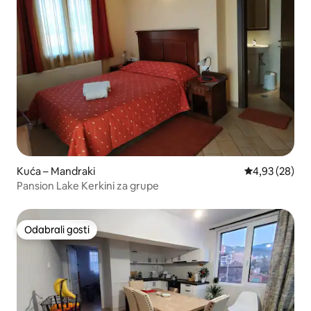
Kuća – Mandraki
Prosječna ocje
4,93 (28)
Pansion Lake Kerkini za grupe
Odabrali gosti
Odabrali gosti