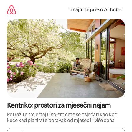
Prijeđi
na
Iznajmite preko Airbnba
sadržaj
Kentriko: prostori za mjesečni najam
Potražite smještaj u kojem ćete se osjećati kao kod
kuće kad planirate boravak od mjesec ili više dana.