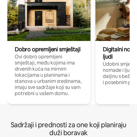
Dobro opremljeni smještaji
Digitalni noma
ljudi
Ovi dobro opremljeni
smještaji, među kojima ima
Udobni smještaj
drvenih kuća na mirnim
nomade i ljude 
lokacijama u planinama i
daljinu s bežič
stanova u urbanim sredinama,
i posebnim pro
imaju sve sadržaje koji su vam
potrebni u vašem domu.
Sadržaji i prednosti za one koji planiraju
duži boravak