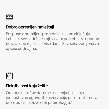
Dobro opremljeni smještaji
Potpuno opremljeni prostori za najam uključuju
kuhinju i sve sadržaje koji su vam potrebni za ugodan
boravak od mjesec ili više dana. Savršena zamjena za
opciju podnajma.
Fleksibilnost koju želite
Odaberite točne datume useljenja i iseljenja i
jednostavno ugovorite rezervaciju putem interneta,
bez dodatnih obveza ili papirologije.*