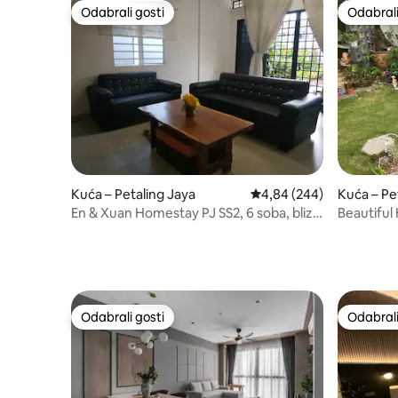
Odabrali gosti
Odabrali
Odabrali gosti
Odabrali
Kuća – Petaling Jaya
Prosječna ocjena: 4,84/5
4,84 (244)
Kuća – Pe
En & Xuan Homestay PJ SS2, 6 soba, blizu
Beautifu
trgovačkih centara
Petaling J
Odabrali gosti
Odabrali
Odabrali gosti
Odabrali