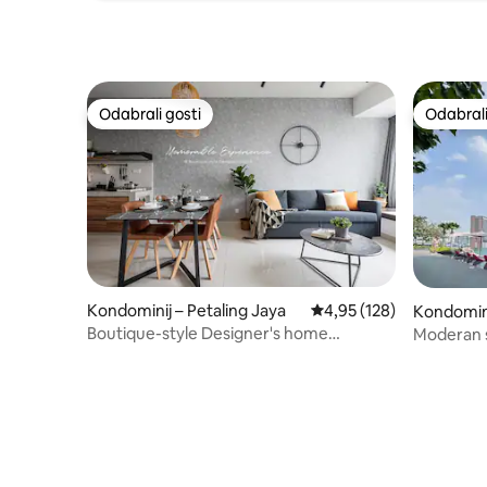
Odabrali gosti
Odabrali
Odabrali gosti
Odabrali
Kondominij – Petaling Jaya
Prosječna ocjena: 4,95/5
4,95 (128)
Kondomini
Boutique-style Designer's home
Moderan s
@Central of Sunway
Residenc