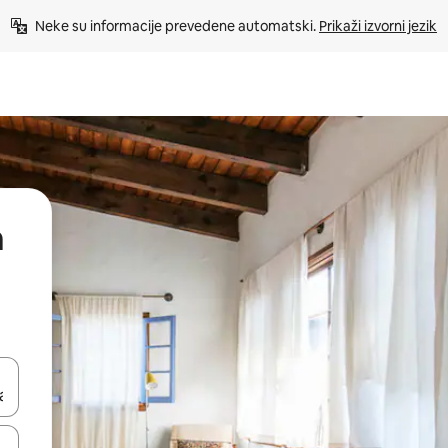
Neke su informacije prevedene automatski. 
Prikaži izvorni jezik
a
dati koristeći se strelicama prema gore i prema dolje, kao i dodirom i