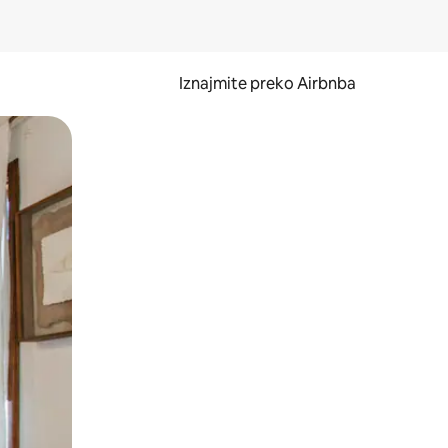
Iznajmite preko Airbnba
li prelaskom prstom po zaslonu.