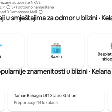
vezane autoceste NKVE,
kuhinja, hladnjak, mikrovalna p
LDP. ⭕️ 3+1 potpuno namještena
kuhalo za rižu, friteza, filtar za
iznad 3 Damansara Mall. ⭕️
perilica rublja (sa sušilicom), m
ji u smještajima za odmor u blizini · Ke
 1 natkriveno parkiralište. ⭕️
stolica itd.
+, YouTube. ⭕️ Kuhinja
na hladnjakom, mikrovalnom
 kuhalom za vodu i posuđem.
onice s bojlerom. ⭕️ LG
ušilica ⭕️ Privatni pristup
 stolnom tenisu, makuriku,
ristup dizalu
Besplat
čkog centra. (Starbucks,
i
Bazen
sklo
ng, Coffee Bean, Seoul Station,
er, Pharmacy)
pularnije znamenitosti u blizini · Kelana
Taman Bahagia LRT Statio Station
Preporučuje 14 lokalaca