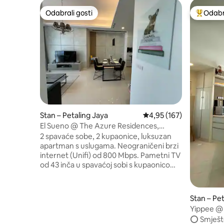
Odabrali gosti
Odabra
Odabrali gosti
Među naj
Stan – Petaling Jaya
Prosječna ocjena: 4,95/5
4,95 (167)
El Sueno @ The Azure Residences,
Paradigm Mall, PJ
2 spavaće sobe, 2 kupaonice, luksuzan
apartman s uslugama. Neograničeni brzi
internet (Unifi) od 800 Mbps. Pametni TV
od 43 inča u spavaćoj sobi s kupaonicom.
Pametni TV od 55 inča u dnevnom
boravku. Kuhinjski sadržaji s plinskom
pločom za kuhanje, hladnjakom,
Stan – Pet
mikrovalnom pećnicom. Koraci do kina ,
Yippee @ 
F&B utičnica , Lotus u trgovačkom centru
Selangor
⭕️ Smješt
paradigm. Jednostavan pristup ,Nalazi se