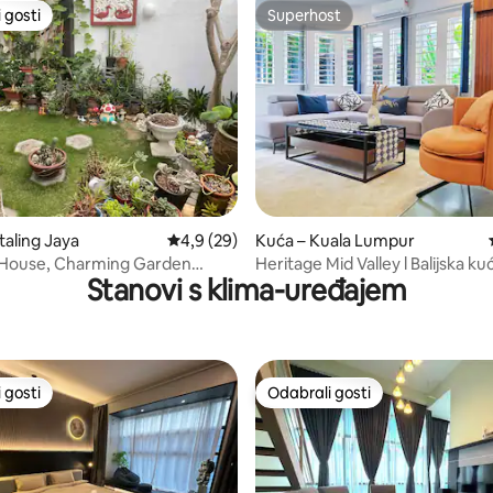
 gosti
Superhost
 gosti
Superhost
, recenzija: 244
taling Jaya
Prosječna ocjena: 4,9/5, recenzija: 29
4,9 (29)
Kuća – Kuala Lumpur
l House, Charming Garden
Heritage Mid Valley l Balijska ku
Stanovi s klima-uređajem
aya, PJ
odmor za 8 osoba
 gosti
Odabrali gosti
 gosti
Odabrali gosti