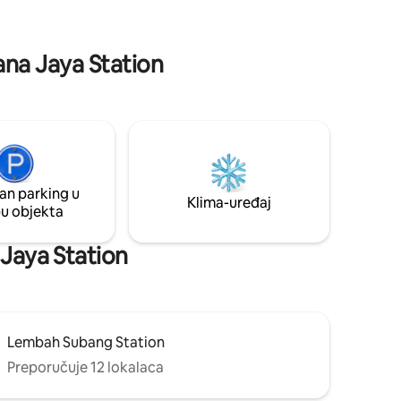
ećnica,
 vodu,
asažna
lana Jaya Station
an parking u
Klima-uređaj
pu objekta
 Jaya Station
Lembah Subang Station
Preporučuje 12 lokalaca