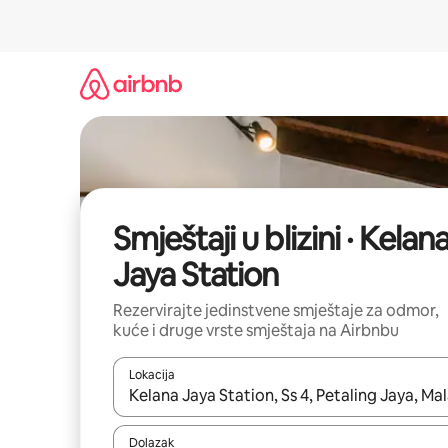
Prijeđi
na
sadržaj
Smještaji u blizini · Kelan
Jaya Station
Rezervirajte jedinstvene smještaje za odmor,
kuće i druge vrste smještaja na Airbnbu
Lokacija
Kada budu dostupni rezultati, moći ćete ih pregle
Dolazak