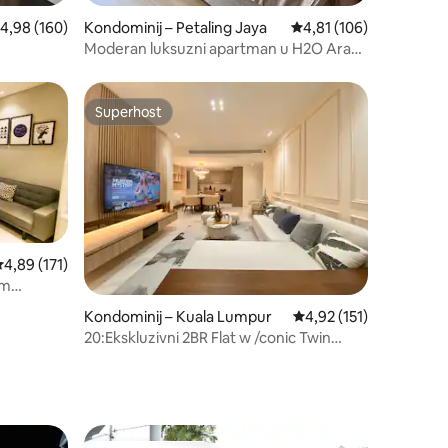
rosječna ocjena: 4,98/5, recenzija: 160
4,98 (160)
Kondominij – Petaling Jaya
Prosječna ocjena: 4,81/
4,81 (106)
Moderan luksuzni apartman u H2O Ara
Damansara
Superhost
Superhost
rosječna ocjena: 4,89/5, recenzija: 171
4,89 (171)
im
PJ
Kondominij – Kuala Lumpur
Prosječna ocjena: 4,92/
4,92 (151)
20:Ekskluzivni 2BR Flat w /conic Twin
Towers View