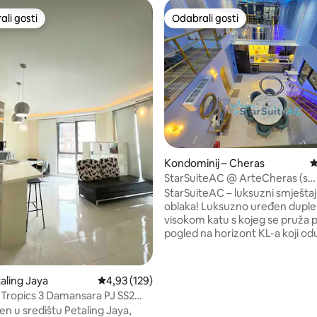
li gosti
Odabrali gosti
više rangiranima s oznakom „Odabrali gosti”
Odabrali gosti
, recenzija: 167
Kondominij – Cheras
P
StarSuiteAC @ ArteCheras (s
karaokeom i bilijarom)
StarSuiteAC – luksuzni smještaj
oblaka! Luksuzno uređen dupleks na
visokom katu s kojeg se pruža 
pogled na horizont KL-a koji o
dah. Opustite se ispod zvjezdanog stropa
nalik galaksiji i uživajte u jedin
boravku! Uživajte u zvučno izoliranoj
aling Jaya
Prosječna ocjena: 4,93/5, recenzija: 129
4,93 (129)
prostoriji za karaoke, bilijaru i
Tropics 3 Damansara PJ SS2
hokeju te kućnom kinu s surro
en u središtu Petaling Jaya,
zvukom za pravi filmski doživljaj. Sadržaj