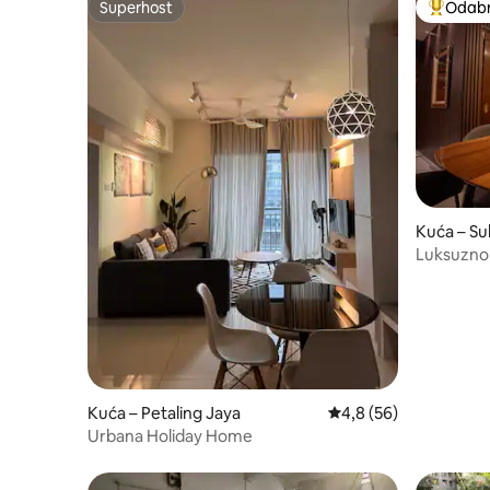
Superhost
Odabra
Superhost
Među naj
Kuća – Su
Luksuzno 
udobno|Ob
osoba
Kuća – Petaling Jaya
Prosječna ocjena: 4,8/
4,8 (56)
Urbana Holiday Home