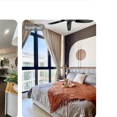
Superhost
nakom „Odabrali gosti”
Superhost