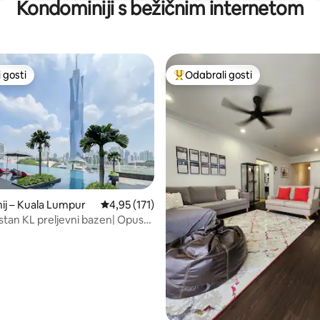
Kondominiji s bežičnim internetom
 gosti
Odabrali gosti
 gosti
Među najviše rangiranima s oz
, recenzija: 128
j – Kuala Lumpur
Prosječna ocjena: 4,95/5, recenzija: 171
4,95 (171)
tan KL preljevni bazen| Opus
es