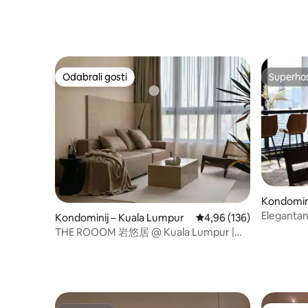
Odabrali gosti
Superho
Odabrali gosti
Superho
Kondomini
Elegantan
Kondominij – Kuala Lumpur
Prosječna ocjena: 4,96/5
4,96 (136)
kupaonica
THE ROOOM 岩悠居 @ Kuala Lumpur |
Bazen i pogled na KLCC