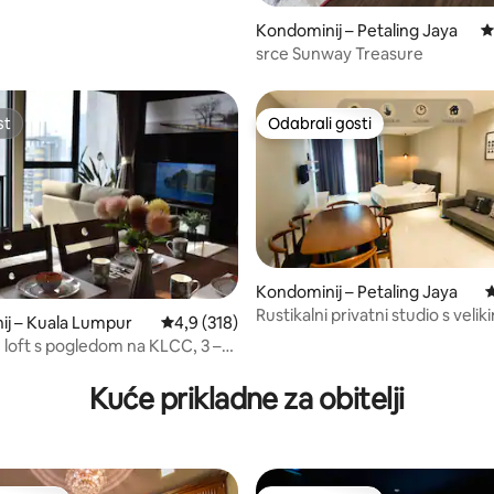
Kondominij – Petaling Jaya
P
srce Sunway Treasure
st
Odabrali gosti
st
Odabrali gosti
Kondominij – Petaling Jaya
P
Rustikalni privatni studio s velik
j – Kuala Lumpur
Prosječna ocjena: 4,9/5, recenzija: 318
4,9 (318)
bračnim krevetom u Atria Mall 
 loft s pogledom na KLCC, 3 –
, recenzija: 136
 – bazen na krovu
Kuće prikladne za obitelji