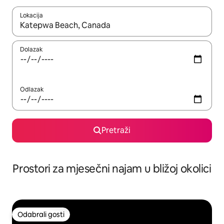
Lokacija
Kada budu dostupni rezultati, moći ćete ih pregledati koristeći
Dolazak
Odlazak
Pretraži
Prostori za mjesečni najam u bližoj okolici
Odabrali gosti
Odabrali gosti