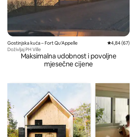
Gostinjska kuća – Fort Qu'Appelle
Prosječna ocje
4,84 (67)
Doživljaj PH Ville
Maksimalna udobnost i povoljne
mjesečne cijene