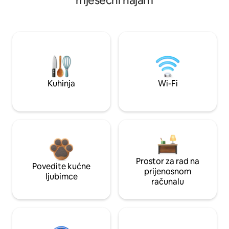
mjesečni najam
Kuhinja
Wi-Fi
Prostor za rad na
Povedite kućne
prijenosnom
ljubimce
računalu