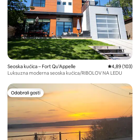
Seoska kućica – Fort Qu'Appelle
Prosječna ocjen
4,89 (103)
Luksuzna moderna seoska kućica/RIBOLOV NA LEDU
Odabrali gosti
Odabrali gosti