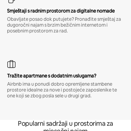
Smještaji s radnim prostorom za digitalne nomade
Obavljate posao dok putujete? Pronađite smještaj za
dugoročni najam s brzim bežičnim internetom i
posebnim prostorom za rad.
Tražite apartmane s dodatnim uslugama?
Airbnb ima u ponudi dobro opremljene stambene
prostore idealne za nove i postojeće zaposlenike te
one koji se zbog posla sele u drugi grad.
Popularni sadržaji u prostorima za