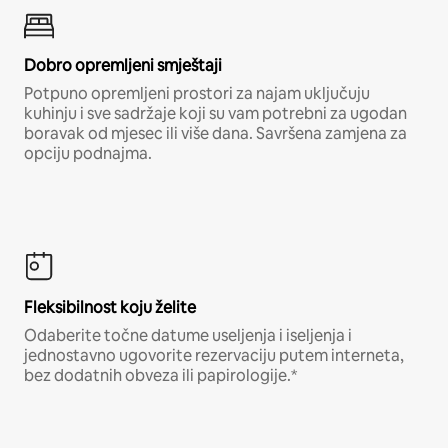
Dobro opremljeni smještaji
Potpuno opremljeni prostori za najam uključuju
kuhinju i sve sadržaje koji su vam potrebni za ugodan
boravak od mjesec ili više dana. Savršena zamjena za
opciju podnajma.
Fleksibilnost koju želite
Odaberite točne datume useljenja i iseljenja i
jednostavno ugovorite rezervaciju putem interneta,
bez dodatnih obveza ili papirologije.*