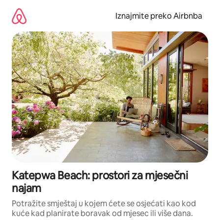
Prijeđi
na
Iznajmite preko Airbnba
sadržaj
Katepwa Beach: prostori za mjesečni
najam
Potražite smještaj u kojem ćete se osjećati kao kod
kuće kad planirate boravak od mjesec ili više dana.