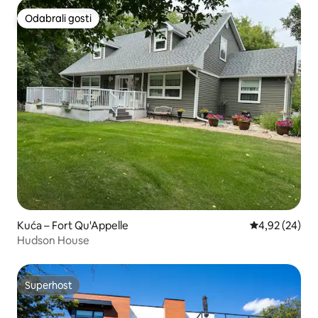
Odabrali gosti
Odabrali gosti
Kuća – Fort Qu'Appelle
Prosječna ocje
4,92 (24)
Hudson House
Superhost
Superhost