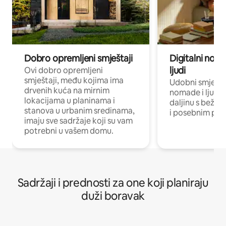
Dobro opremljeni smještaji
Digitalni noma
ljudi
Ovi dobro opremljeni
smještaji, među kojima ima
Udobni smještaj
drvenih kuća na mirnim
nomade i ljude 
lokacijama u planinama i
daljinu s bežič
stanova u urbanim sredinama,
i posebnim pro
imaju sve sadržaje koji su vam
potrebni u vašem domu.
Sadržaji i prednosti za one koji planiraju
duži boravak