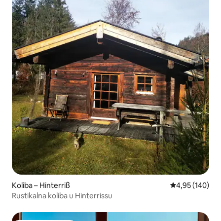
Koliba – Hinterriß
Prosječna ocjen
4,95 (140)
Rustikalna koliba u Hinterrissu