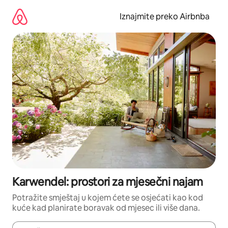
Prijeđi
na
Iznajmite preko Airbnba
sadržaj
Karwendel: prostori za mjesečni najam
Potražite smještaj u kojem ćete se osjećati kao kod
kuće kad planirate boravak od mjesec ili više dana.