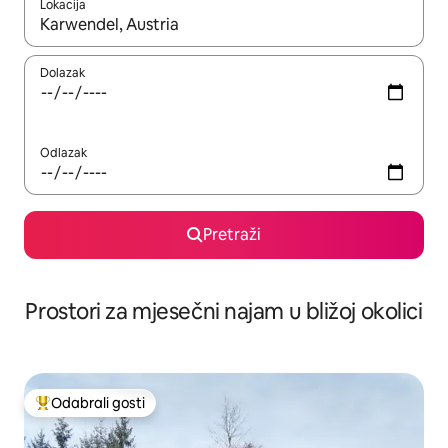
Lokacija
Kada budu dostupni rezultati, moći ćete ih pregledati koristeći
Dolazak
Odlazak
Pretraži
Prostori za mjesečni najam u bližoj okolici
Odabrali gosti
Među najviše rangiranima s oznakom „Odabrali gosti”