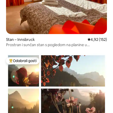
Stan – Innsbruck
Prosječna ocjen
4,92 (152)
Prostran i sunčan stan s pogledom na planine u
šarmantnoj vili
Odabrali gosti
Među najviše rangiranima s oznakom „Odabrali gosti”