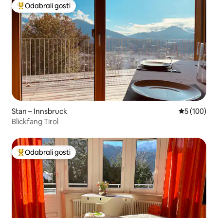
Odabrali gosti
Među najviše rangiranima s oznakom „Odabrali gosti”
Stan – Innsbruck
Prosječna oc
5 (100)
Blickfang Tirol
Odabrali gosti
Među najviše rangiranima s oznakom „Odabrali gosti”