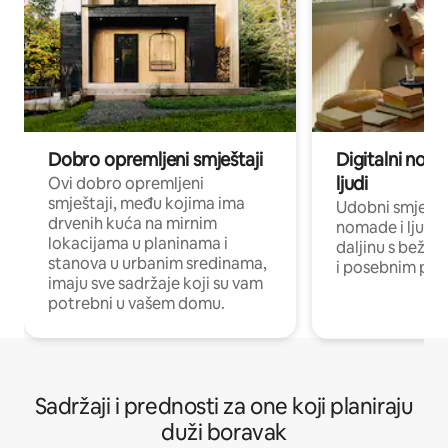
Dobro opremljeni smještaji
Digitalni noma
ljudi
Ovi dobro opremljeni
smještaji, među kojima ima
Udobni smještaj
drvenih kuća na mirnim
nomade i ljude 
lokacijama u planinama i
daljinu s bežič
stanova u urbanim sredinama,
i posebnim pro
imaju sve sadržaje koji su vam
potrebni u vašem domu.
Sadržaji i prednosti za one koji planiraju
duži boravak