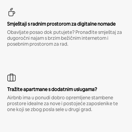
Smještaji s radnim prostorom za digitalne nomade
Obavljate posao dok putujete? Pronađite smještaj za
dugoročni najam s brzim bežičnim internetom i
posebnim prostorom za rad.
Tražite apartmane s dodatnim uslugama?
Airbnb ima u ponudi dobro opremljene stambene
prostore idealne za nove i postojeće zaposlenike te
one koji se zbog posla sele u drugi grad.