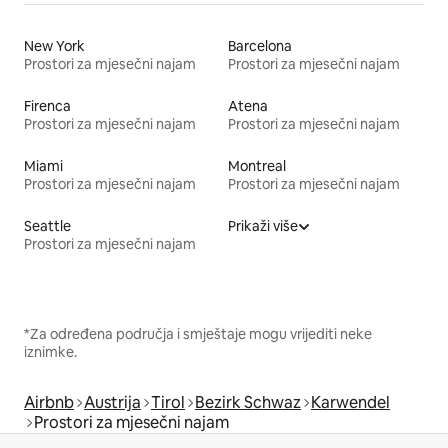
New York
Barcelona
Prostori za mjesečni najam
Prostori za mjesečni najam
Firenca
Atena
Prostori za mjesečni najam
Prostori za mjesečni najam
Miami
Montreal
Prostori za mjesečni najam
Prostori za mjesečni najam
Seattle
Prikaži više
Prostori za mjesečni najam
*Za određena područja i smještaje mogu vrijediti neke
iznimke.
Airbnb
Austrija
Tirol
Bezirk Schwaz
Karwendel
Prostori za mjesečni najam