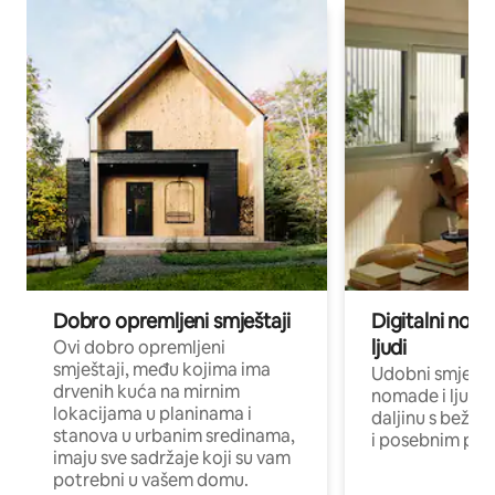
Dobro opremljeni smještaji
Digitalni noma
ljudi
Ovi dobro opremljeni
smještaji, među kojima ima
Udobni smještaj
drvenih kuća na mirnim
nomade i ljude 
lokacijama u planinama i
daljinu s bežič
stanova u urbanim sredinama,
i posebnim pro
imaju sve sadržaje koji su vam
potrebni u vašem domu.