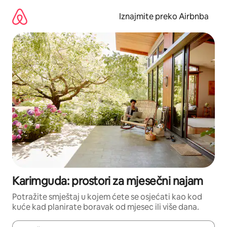
Prijeđi
na
Iznajmite preko Airbnba
sadržaj
Karimguda: prostori za mjesečni najam
Potražite smještaj u kojem ćete se osjećati kao kod
kuće kad planirate boravak od mjesec ili više dana.