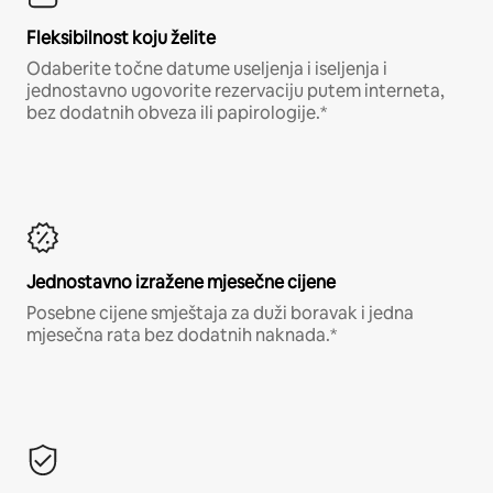
Fleksibilnost koju želite
Odaberite točne datume useljenja i iseljenja i
jednostavno ugovorite rezervaciju putem interneta,
bez dodatnih obveza ili papirologije.*
Jednostavno izražene mjesečne cijene
Posebne cijene smještaja za duži boravak i jedna
mjesečna rata bez dodatnih naknada.*