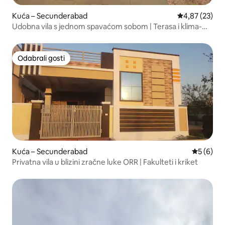
Kuća – Secunderabad
Prosječna ocje
4,87 (23)
Udobna vila s jednom spavaćom sobom | Terasa i klima-
uređaj | Secunderabad
Odabrali gosti
Odabrali gosti
Kuća – Secunderabad
Prosječna
5 (6)
Privatna vila u blizini zračne luke ORR | Fakulteti i kriket