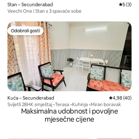
Stan – Secunderabad
Prosječna
5 (3)
Veechi One | Stan s 3 spavaće sobe
Odabrali gosti
Odabrali gosti
Kuća – Secunderabad
Prosječna ocje
4,98 (40)
Svijetli 2BHK smještaj •Terasa •Kuhinja •Miran boravak
Maksimalna udobnost i povoljne
mjesečne cijene