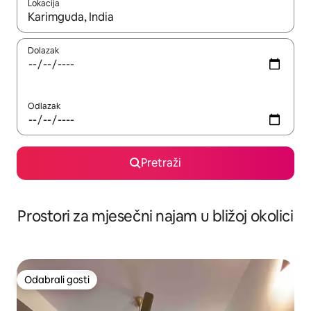
Lokacija
Kada budu dostupni rezultati, moći ćete ih pregledati koristeći
Dolazak
Odlazak
Pretraži
Prostori za mjesečni najam u bližoj okolici
Odabrali gosti
Odabrali gosti