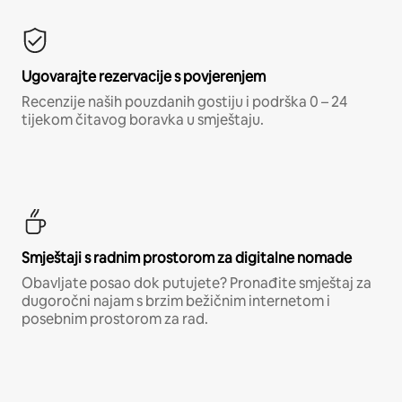
Ugovarajte rezervacije s povjerenjem
Recenzije naših pouzdanih gostiju i podrška 0 – 24
tijekom čitavog boravka u smještaju.
Smještaji s radnim prostorom za digitalne nomade
Obavljate posao dok putujete? Pronađite smještaj za
dugoročni najam s brzim bežičnim internetom i
posebnim prostorom za rad.