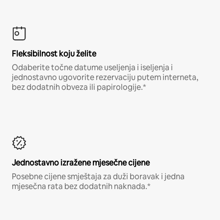
Fleksibilnost koju želite
Odaberite točne datume useljenja i iseljenja i
jednostavno ugovorite rezervaciju putem interneta,
bez dodatnih obveza ili papirologije.*
Jednostavno izražene mjesečne cijene
Posebne cijene smještaja za duži boravak i jedna
mjesečna rata bez dodatnih naknada.*