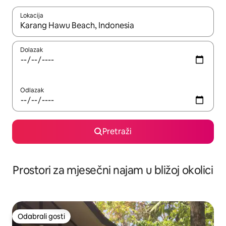
Lokacija
Kada budu dostupni rezultati, moći ćete ih pregledati koristeći
Dolazak
Odlazak
Pretraži
Prostori za mjesečni najam u bližoj okolici
Odabrali gosti
Odabrali gosti