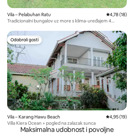
Vila – Pelabuhan Ratu
Prosječna ocje
4,78 (18)
Tradicionalni bungalov uz more s klima-uređajem 4
spavaće sobe
Odabrali gosti
Odabrali gosti
Vila – Karang Hawu Beach
Prosječna ocje
4,95 (19)
Villa Kiera Ocean + pogled na zalazak sunca
Maksimalna udobnost i povoljne