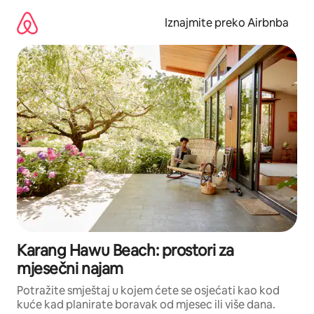
Prijeđi
na
Iznajmite preko Airbnba
sadržaj
Karang Hawu Beach: prostori za
mjesečni najam
Potražite smještaj u kojem ćete se osjećati kao kod
kuće kad planirate boravak od mjesec ili više dana.