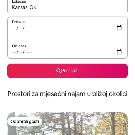
Lokacija
Kada budu dostupni rezultati, moći ćete ih pregledati koristeći
Dolazak
Odlazak
Pretraži
Prostori za mjesečni najam u bližoj okolici
Odabrali gosti
Odabrali gosti