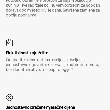
Potpuno opremljeni prostori za najam uključuju
kuhinju i sve sadržaje koji su vam potrebni za ugodan
boravak od mjesec ili više dana. Savršena zamjena za
opciju podnajma.
Fleksibilnost koju želite
Odaberite točne datume useljenja i iseljenja i
jednostavno ugovorite rezervaciju putem interneta,
bez dodatnih obveza ili papirologije.*
Jednostavno izražene mjesečne cijene