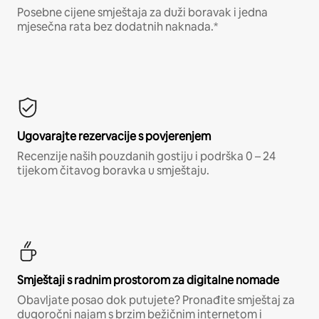
Posebne cijene smještaja za duži boravak i jedna
mjesečna rata bez dodatnih naknada.*
Ugovarajte rezervacije s povjerenjem
Recenzije naših pouzdanih gostiju i podrška 0 – 24
tijekom čitavog boravka u smještaju.
Smještaji s radnim prostorom za digitalne nomade
Obavljate posao dok putujete? Pronađite smještaj za
dugoročni najam s brzim bežičnim internetom i