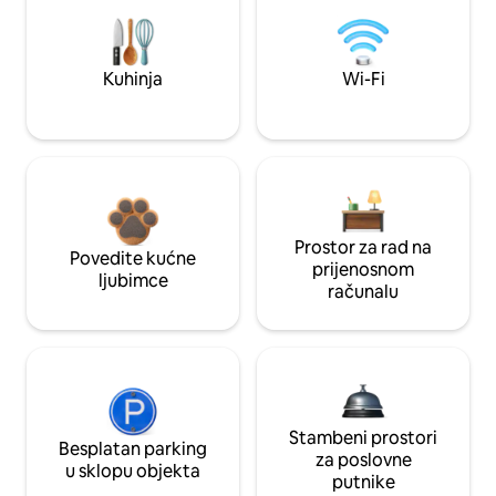
Kuhinja
Wi-Fi
Prostor za rad na
Povedite kućne
prijenosnom
ljubimce
računalu
Stambeni prostori
Besplatan parking
za poslovne
u sklopu objekta
putnike