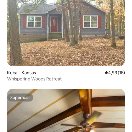
Kuća – Kansas
Prosječna ocje
4,93 (15)
Whispering Woods Retreat
Superhost
Superhost