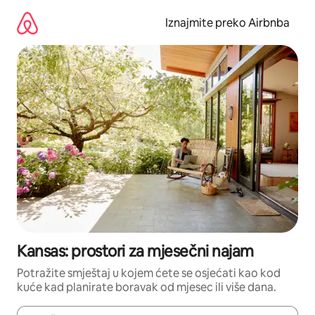
Prijeđi
na
Iznajmite preko Airbnba
sadržaj
Kansas: prostori za mjesečni najam
Potražite smještaj u kojem ćete se osjećati kao kod
kuće kad planirate boravak od mjesec ili više dana.