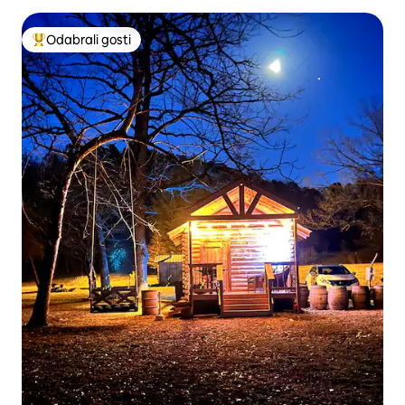
Odabrali gosti
Među najviše rangiranima s oznakom „Odabrali gosti”