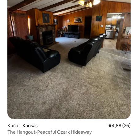
Kuća – Kansas
Prosječna ocje
4,88 (26)
The Hangout-Peaceful Ozark Hideaway