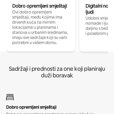
Dobro opremljeni smještaji
Digitalni noma
ljudi
Ovi dobro opremljeni
smještaji, među kojima ima
Udobni smještaj
drvenih kuća na mirnim
nomade i ljude 
lokacijama u planinama i
daljinu s bežič
stanova u urbanim sredinama,
i posebnim pro
imaju sve sadržaje koji su vam
potrebni u vašem domu.
Sadržaji i prednosti za one koji planiraju
duži boravak
Dobro opremljeni smještaji