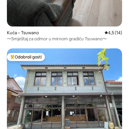
Kuća – Tsuwano
Prosječna oc
4,5 (14)
〜Smještaj za odmor u mirnom gradiću Tsuwano〜
Odabrali gosti
Među najviše rangiranima s oznakom „Odabrali gosti”