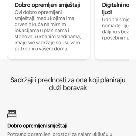
Dobro opremljeni smještaji
Digitalni noma
ljudi
Ovi dobro opremljeni
smještaji, među kojima ima
Udobni smještaj
drvenih kuća na mirnim
nomade i ljude 
lokacijama u planinama i
daljinu s bežič
stanova u urbanim sredinama,
i posebnim pro
imaju sve sadržaje koji su vam
potrebni u vašem domu.
Sadržaji i prednosti za one koji planiraju
duži boravak
Dobro opremljeni smještaji
Potpuno opremljeni prostori za najam uključuju