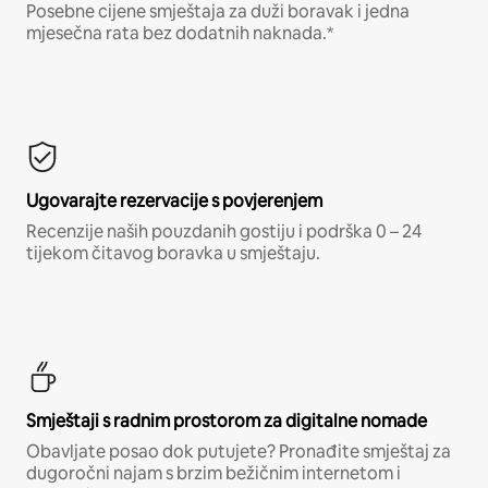
Posebne cijene smještaja za duži boravak i jedna
mjesečna rata bez dodatnih naknada.*
Ugovarajte rezervacije s povjerenjem
Recenzije naših pouzdanih gostiju i podrška 0 – 24
tijekom čitavog boravka u smještaju.
Smještaji s radnim prostorom za digitalne nomade
Obavljate posao dok putujete? Pronađite smještaj za
dugoročni najam s brzim bežičnim internetom i