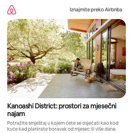
Prijeđi
na
Iznajmite preko Airbnba
sadržaj
Kanoashi District: prostori za mjesečni
najam
Potražite smještaj u kojem ćete se osjećati kao kod
kuće kad planirate boravak od mjesec ili više dana.