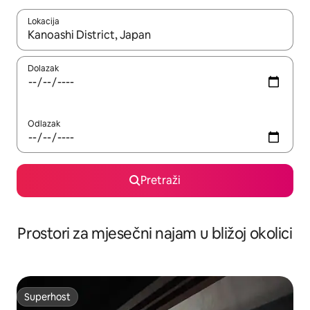
Lokacija
Kada budu dostupni rezultati, moći ćete ih pregledati koristeći
Dolazak
Odlazak
Pretraži
Prostori za mjesečni najam u bližoj okolici
Superhost
Superhost