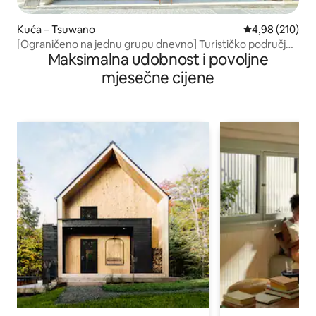
Kuća – Tsuwano
Prosječna ocjen
4,98 (210)
[Ograničeno na jednu grupu dnevno] Turističko područje
Maksimalna udobnost i povoljne
Japanskog nasljeđa nalazi se u pješačkoj udaljenosti. Drugi
kat čajane u potpunosti je rezerviran. Čas za čaj u kafiću
mjesečne cijene
na 1. katu također je popularan