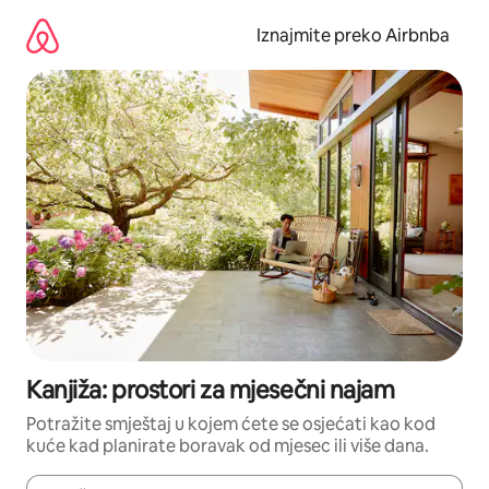
Prijeđi
na
Iznajmite preko Airbnba
sadržaj
Kanjiža: prostori za mjesečni najam
Potražite smještaj u kojem ćete se osjećati kao kod
kuće kad planirate boravak od mjesec ili više dana.