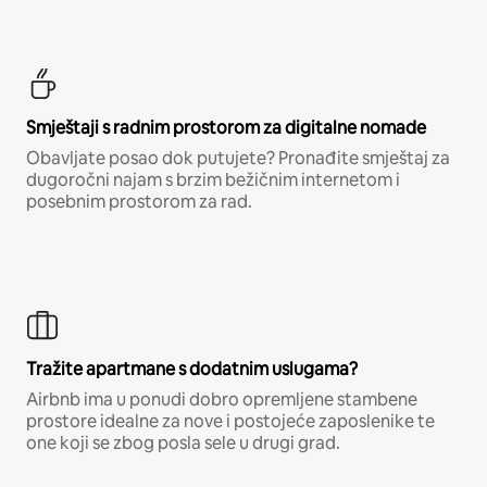
Smještaji s radnim prostorom za digitalne nomade
Obavljate posao dok putujete? Pronađite smještaj za
dugoročni najam s brzim bežičnim internetom i
posebnim prostorom za rad.
Tražite apartmane s dodatnim uslugama?
Airbnb ima u ponudi dobro opremljene stambene
prostore idealne za nove i postojeće zaposlenike te
one koji se zbog posla sele u drugi grad.