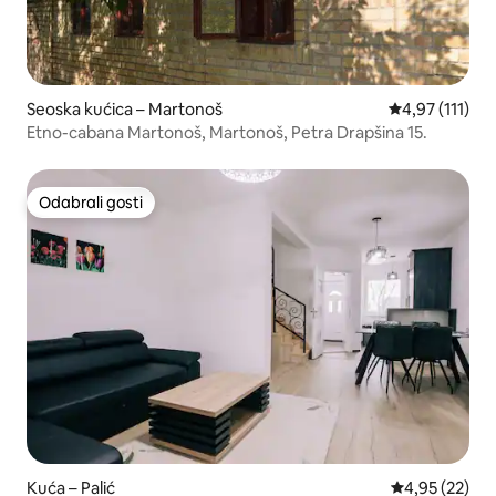
Seoska kućica – Martonoš
Prosječna ocje
4,97 (111)
Etno-cabana Martonoš, Martonoš, Petra Drapšina 15.
Odabrali gosti
Odabrali gosti
Kuća – Palić
Prosječna ocje
4,95 (22)