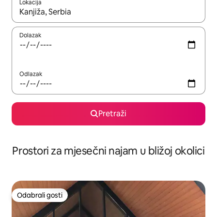
Lokacija
Kada budu dostupni rezultati, moći ćete ih pregledati koristeći
Dolazak
Odlazak
Pretraži
Prostori za mjesečni najam u bližoj okolici
Odabrali gosti
Odabrali gosti