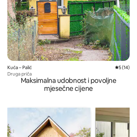
Kuća – Palić
Prosječna 
5 (14)
Druga priča
Maksimalna udobnost i povoljne
mjesečne cijene