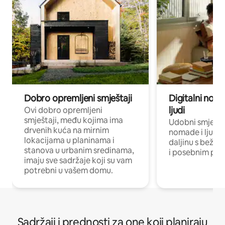
Dobro opremljeni smještaji
Digitalni noma
ljudi
Ovi dobro opremljeni
smještaji, među kojima ima
Udobni smještaj
drvenih kuća na mirnim
nomade i ljude 
lokacijama u planinama i
daljinu s bežič
stanova u urbanim sredinama,
i posebnim pro
imaju sve sadržaje koji su vam
potrebni u vašem domu.
Sadržaji i prednosti za one koji planiraju