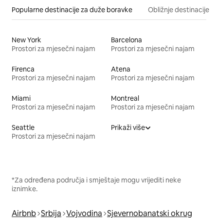
Popularne destinacije za duže boravke
Obližnje destinacije
New York
Barcelona
Prostori za mjesečni najam
Prostori za mjesečni najam
Firenca
Atena
Prostori za mjesečni najam
Prostori za mjesečni najam
Miami
Montreal
Prostori za mjesečni najam
Prostori za mjesečni najam
Seattle
Prikaži više
Prostori za mjesečni najam
*Za određena područja i smještaje mogu vrijediti neke
iznimke.
Airbnb
Srbija
Vojvodina
Sjevernobanatski okrug