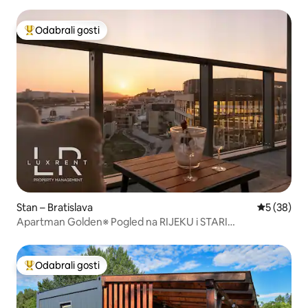
Odabrali gosti
Među najviše rangiranima s oznakom „Odabrali gosti”
Stan – Bratislava
Prosječna o
5 (38)
Apartman Golden※ Pogled na RIJEKU i STARI
GRAD※Besplatno parkirno mjesto
Odabrali gosti
Među najviše rangiranima s oznakom „Odabrali gosti”