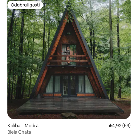
Odabrali gosti
Odabrali gosti
Koliba – Modra
Prosječna ocje
4,92 (63)
Biela Chata