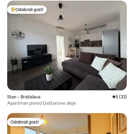
Odabrali gosti
Među najviše rangiranima s oznakom „Odabrali gosti”
Stan – Bratislava
Prosječna 
5 (33)
Apartman pored Gaštanove aleje
Odabrali gosti
Odabrali gosti