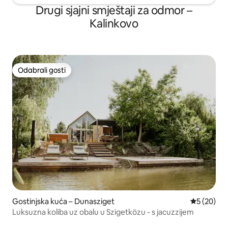
Drugi sjajni smještaji za odmor –
Kalinkovo
Odabrali gosti
Odabrali gosti
Gostinjska kuća – Dunasziget
Prosječna o
5 (20)
Luksuzna koliba uz obalu u Szigetközu - s jacuzzijem