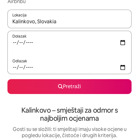
Airbnbu
Lokacija
Kada budu dostupni rezultati, moći ćete ih pregledati koristeći
Dolazak
Odlazak
Pretraži
Kalinkovo – smještaji za odmor s
najboljim ocjenama
Gosti su se složili: ti smještaji imaju visoke ocjene u
pogledu lokacije, čistoće i drugih kriterija.