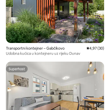
Transportni kontejner – Gabčíkovo
Prosječna ocje
4,97 (30)
Udobna kućica u kontejneru uz rijeku Dunav
Superhost
Superhost