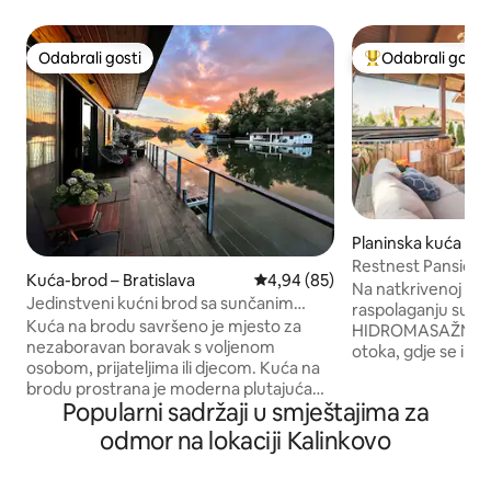
Odabrali gosti
Odabrali gosti
Odabrali gosti
Među najviše ran
Planinska kuća – 
Restnest Pansion:
Kuća-brod – Bratislava
Prosječna ocjena: 4,94/5, recenz
4,94 (85)
Kadica
Na natkrivenoj ter
Jedinstveni kućni brod sa sunčanim
raspolaganju su 
terasama i kanuima
Kuća na brodu savršeno je mjesto za
HIDROMASAŽNA KADA. „zeml
nezaboravan boravak s voljenom
otoka, gdje se i mir
osobom, prijateljima ili djecom. Kuća na
Idealan smo izbor 
brodu prostrana je moderna plutajuća
pasivnu i aktivnu rekreacij
Popularni sadržaji u smještajima za
kuća. Dnevni boravak s kuhinjom ima
uređajem dobro j
kamin, kauč i veliki prozor s pogledom na
izravnih susjeda, a 
odmor na lokaciji Kalinkovo
vodu. Kuhinja je u potpunosti
dovoljno udaljeni. Naša kuća za odmor
opremljena. Glavna spavaća soba nudi
nije izravno na obal