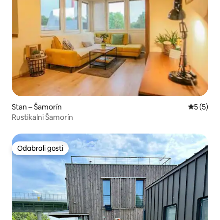
Stan – Šamorín
Prosječna
5 (5)
Rustikalni Šamorín
Odabrali gosti
Odabrali gosti