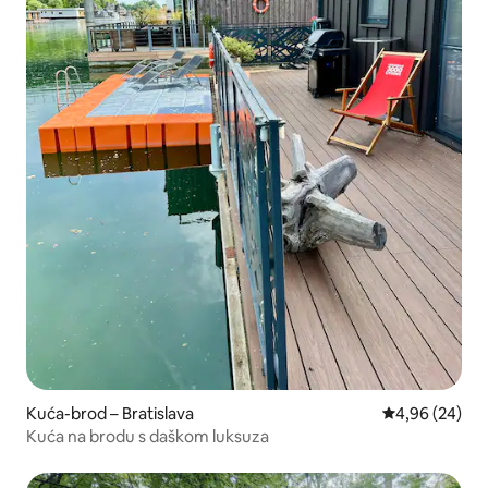
Kuća-brod – Bratislava
Prosječna ocje
4,96 (24)
Kuća na brodu s daškom luksuza