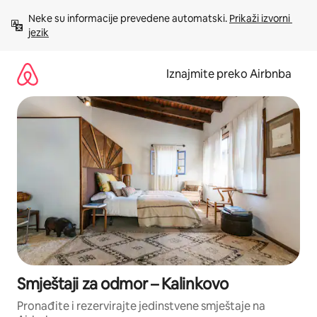
Prijeđi
Neke su informacije prevedene automatski. 
Prikaži izvorni 
na
jezik
sadržaj
Iznajmite preko Airbnba
Smještaji za odmor – Kalinkovo
Pronađite i rezervirajte jedinstvene smještaje na