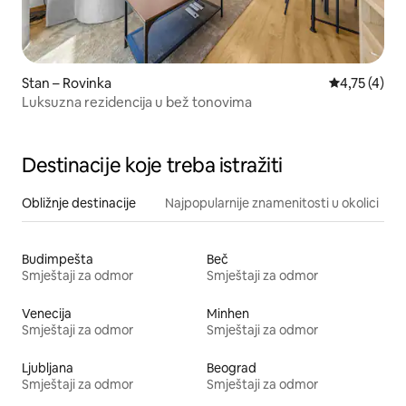
Stan – Rovinka
Prosječna oc
4,75 (4)
Luksuzna rezidencija u bež tonovima
Destinacije koje treba istražiti
Obližnje destinacije
Najpopularnije znamenitosti u okolici
Budimpešta
Beč
Smještaji za odmor
Smještaji za odmor
Venecija
Minhen
Smještaji za odmor
Smještaji za odmor
Ljubljana
Beograd
Smještaji za odmor
Smještaji za odmor