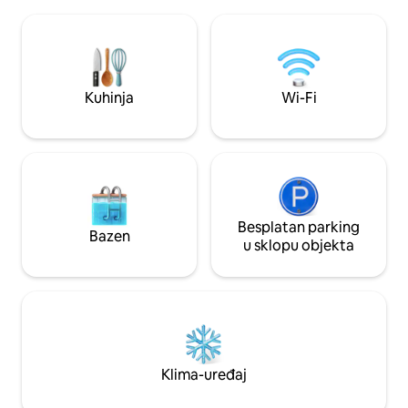
udobne 100% prirodne madrace. The
strani ceste nalazi 
Jarove arm is a protected area. S terase
Dunava. Lokalna turistička pristojba
kuće na brodu možete promatrati ribe,
plaća se zasebno, 
dabrove, patke ili labudove. U isto
osobi po noćenju.
vrijeme, postoji mogućnost da otkrijete
okolinu u kanuu, na dasci za veslanje ili
Kuhinja
Wi-Fi
biciklom.
Besplatan parking
Bazen
u sklopu objekta
Klima-uređaj