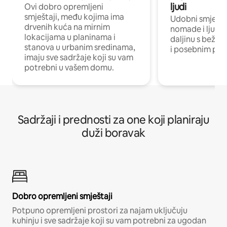
ljudi
Ovi dobro opremljeni
smještaji, među kojima ima
Udobni smještaj
drvenih kuća na mirnim
nomade i ljude 
lokacijama u planinama i
daljinu s bežič
stanova u urbanim sredinama,
i posebnim pro
imaju sve sadržaje koji su vam
potrebni u vašem domu.
Sadržaji i prednosti za one koji planiraju
duži boravak
Dobro opremljeni smještaji
Potpuno opremljeni prostori za najam uključuju
kuhinju i sve sadržaje koji su vam potrebni za ugodan