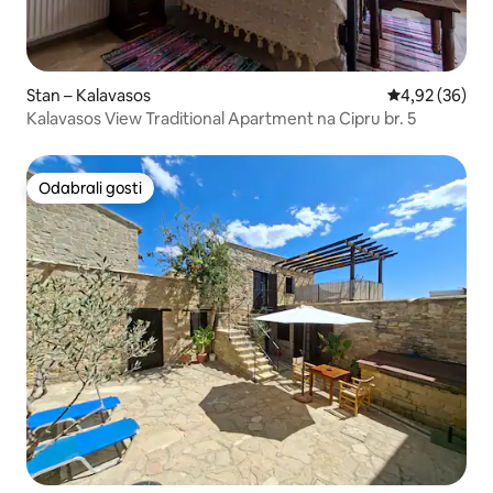
Stan – Kalavasos
Prosječna ocje
4,92 (36)
Kalavasos View Traditional Apartment na Cipru br. 5
Odabrali gosti
Odabrali gosti