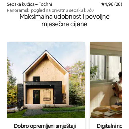
Seoska kućica – Tochni
Prosječna ocje
4,96 (28)
Panoramski pogled na privatnu seosku kuću
Maksimalna udobnost i povoljne
mjesečne cijene
Dobro opremljeni smještaji
Digitalni noma