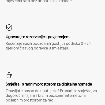
mjesečna rata bez dodatnih naknada.*
Ugovarajte rezervacije s povjerenjem
Recenzije naših pouzdanih gostiju i podrška 0 – 24
tijekom čitavog boravka u smještaju.
Smještaji s radnim prostorom za digitalne nomade
Obavljate posao dok putujete? Pronađite smještaj za
dugoročni najam s brzim bežičnim internetom i
posebnim prostorom za rad.