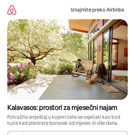
Prijeđi
na
Iznajmite preko Airbnba
sadržaj
Kalavasos: prostori za mjesečni najam
Potražite smještaj u kojem ćete se osjećati kao kod
kuće kad planirate boravak od mjesec ili više dana.