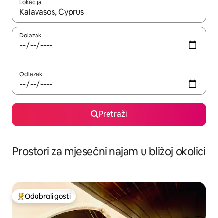
Lokacija
Kada budu dostupni rezultati, moći ćete ih pregledati koristeći
Dolazak
Odlazak
Pretraži
Prostori za mjesečni najam u bližoj okolici
Odabrali gosti
Među najviše rangiranima s oznakom „Odabrali gosti”