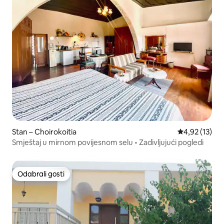
Stan – Choirokoitia
Prosječna ocje
4,92 (13)
Smještaj u mirnom povijesnom selu • Zadivljujući pogledi
Odabrali gosti
Odabrali gosti