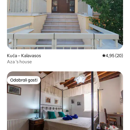
Kuća – Kalavasos
Prosječna ocje
4,95 (20)
Aza 's house
Odabrali gosti
Odabrali gosti