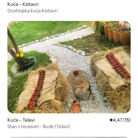
Kuća – Kistauri
Gostinjska kuća Kistauri
Kuća – Telavi
Prosječna ocje
4,47 (15)
Stan s terasom - Bude (Telavi)