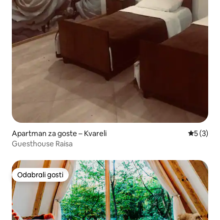
Apartman za goste – Kvareli
Prosječna
5 (3)
Guesthouse Raisa
Odabrali gosti
Odabrali gosti