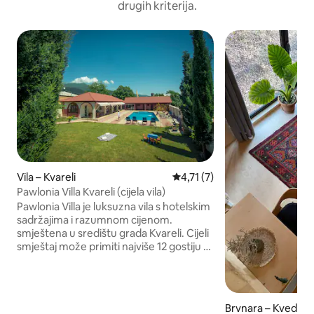
drugih kriterija.
Vila – Kvareli
Prosječna ocjena: 4,71/5, rece
4,71 (7)
Pawlonia Villa Kvareli (cijela vila)
Pawlonia Villa je luksuzna vila s hotelskim
sadržajima i razumnom cijenom.
smještena u središtu grada Kvareli. Cijeli
smještaj može primiti najviše 12 gostiju u
3 odvojene spavaće sobe (dvokrevetne,
trokrevetne, obiteljske sobe). Dostupni
su dodatni kreveti. Nudimo: noćenje s
doručkom, grijani bazen, vrt, sauna,
Brvnara – Kveda P
kuhinja, terasa,roštilj. ! Iznajmljuje se