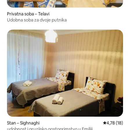
Privatna soba – Telavi
Udobna soba za dvoje putnika
Stan – Sighnaghi
Prosječna ocje
4,78 (18)
udobnost i gruzijsko gostoprimstvo u Emiliji