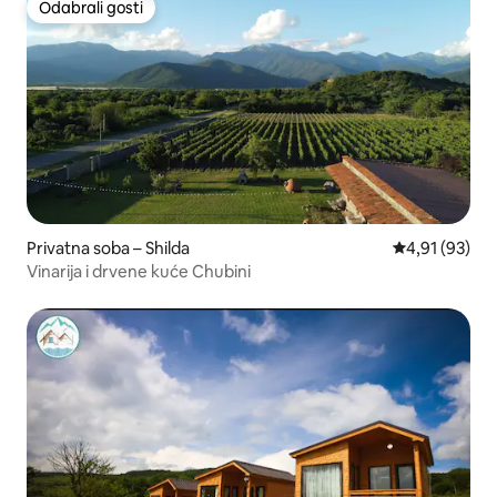
Odabrali gosti
Odabrali gosti
Privatna soba – Shilda
Prosječna ocje
4,91 (93)
Vinarija i drvene kuće Chubini