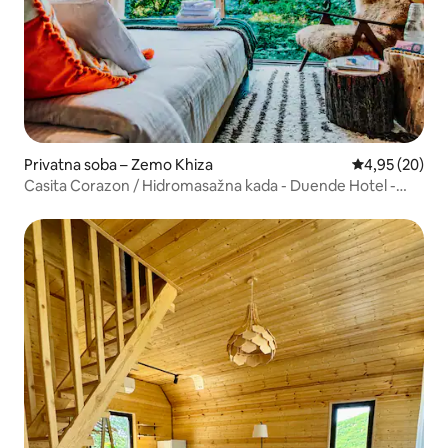
Privatna soba – Zemo Khiza
Prosječna ocje
4,95 (20)
Casita Corazon / Hidromasažna kada - Duende Hotel -
Nat. Park