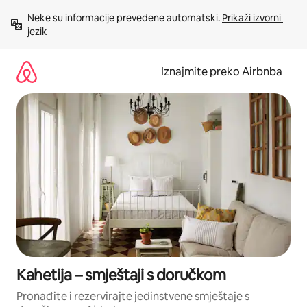
Prijeđi
Neke su informacije prevedene automatski. 
Prikaži izvorni 
na
jezik
sadržaj
Iznajmite preko Airbnba
Kahetija – smještaji s doručkom
Pronađite i rezervirajte jedinstvene smještaje s