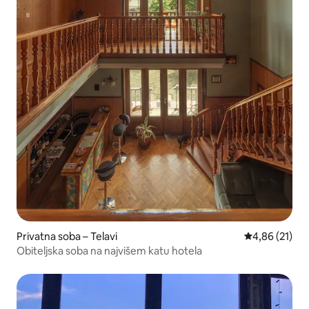
Privatna soba – Telavi
Prosječna ocje
4,86 (21)
Obiteljska soba na najvišem katu hotela