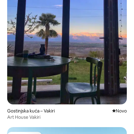
Gostinjska kuća – Vakiri
Novi smješ
Novo
Art House Vakiri