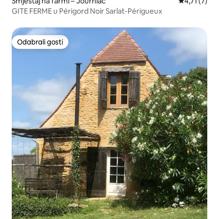
Smještaj na farmi – Journiac
Prosječna oc
4,71 (7)
GITE FERME u Périgord Noir Sarlat-Périgueux
Odabrali gosti
Odabrali gosti