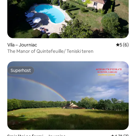
Vila – Journiac
Prosječna
5 (6)
The Manor of Quintefeuille/ Teniski teren
Superhost
Superhost