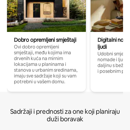
Dobro opremljeni smještaji
Digitalni noma
ljudi
Ovi dobro opremljeni
smještaji, među kojima ima
Udobni smještaj
drvenih kuća na mirnim
nomade i ljude 
lokacijama u planinama i
daljinu s bežič
stanova u urbanim sredinama,
i posebnim pro
imaju sve sadržaje koji su vam
potrebni u vašem domu.
Sadržaji i prednosti za one koji planiraju
duži boravak