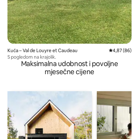
Kuća – Val de Louyre et Caudeau
Prosječna ocje
4,87 (86)
S pogledom na krajolik.
Maksimalna udobnost i povoljne
mjesečne cijene