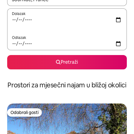
Dolazak
Odlazak
Pretraži
Prostori za mjesečni najam u bližoj okolici
Odabrali gosti
Odabrali gosti