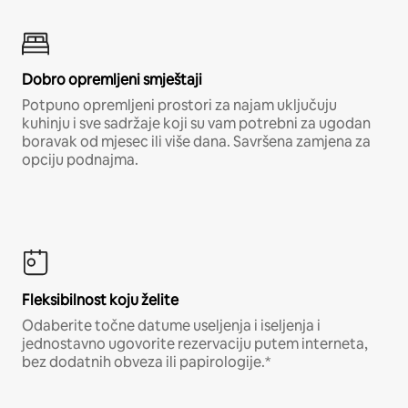
Dobro opremljeni smještaji
Potpuno opremljeni prostori za najam uključuju
kuhinju i sve sadržaje koji su vam potrebni za ugodan
boravak od mjesec ili više dana. Savršena zamjena za
opciju podnajma.
Fleksibilnost koju želite
Odaberite točne datume useljenja i iseljenja i
jednostavno ugovorite rezervaciju putem interneta,
bez dodatnih obveza ili papirologije.*