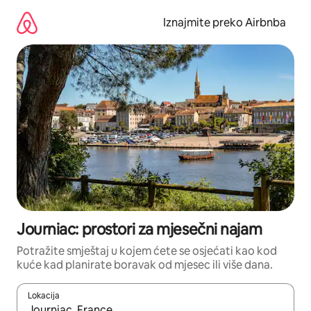
Prijeđi
na
Iznajmite preko Airbnba
sadržaj
Journiac: prostori za mjesečni najam
Potražite smještaj u kojem ćete se osjećati kao kod
kuće kad planirate boravak od mjesec ili više dana.
Lokacija
Kada budu dostupni rezultati, moći ćete ih pregledati koristeći