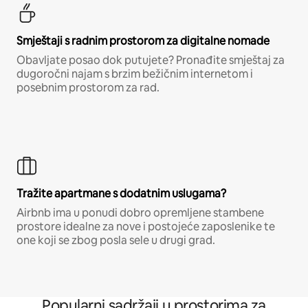
Smještaji s radnim prostorom za digitalne nomade
Obavljate posao dok putujete? Pronađite smještaj za
dugoročni najam s brzim bežičnim internetom i
posebnim prostorom za rad.
Tražite apartmane s dodatnim uslugama?
Airbnb ima u ponudi dobro opremljene stambene
prostore idealne za nove i postojeće zaposlenike te
one koji se zbog posla sele u drugi grad.
Popularni sadržaji u prostorima za