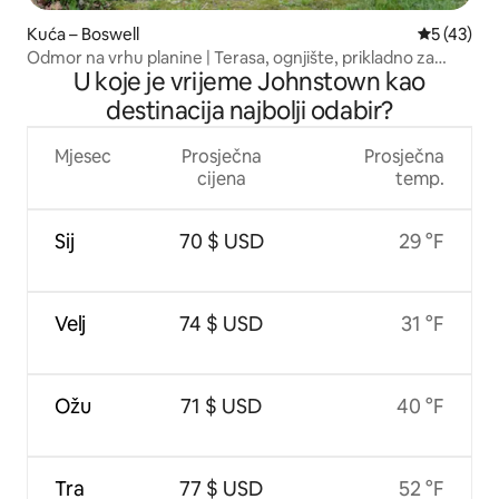
Kuća – Boswell
Prosječna 
5 (43)
Odmor na vrhu planine | Terasa, ognjište, prikladno za
U koje je vrijeme Johnstown kao
kućne ljubimce
destinacija najbolji odabir?
Mjesec
Prosječna
Prosječna
cijena
temp.
Sij
70 $ USD
29 °F
Velj
74 $ USD
31 °F
Ožu
71 $ USD
40 °F
Tra
77 $ USD
52 °F