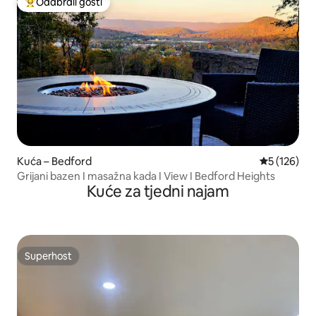
Odabrali gosti
Među najviše rangiranima s oznakom „Odabrali gosti”
Kuća – Bedford
Prosječna oc
5 (126)
Grijani bazen I masažna kada I View I Bedford Heights
Kuće za tjedni najam
Superhost
Superhost