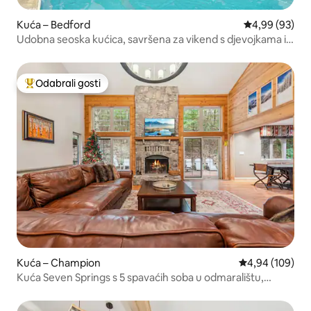
Kuća – Bedford
Prosječna ocje
4,99 (93)
Udobna seoska kućica, savršena za vikend s djevojkama ili
obitelj
Odabrali gosti
Među najviše rangiranima s oznakom „Odabrali gosti”
Kuća – Champion
Prosječna ocjen
4,94 (109)
Kuća Seven Springs s 5 spavaćih soba u odmaralištu,
masažna kada, prijevoz