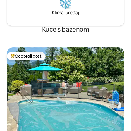
Klima-uređaj
Kuće s bazenom
Odabrali gosti
Među najviše rangiranima s oznakom „Odabrali gosti”