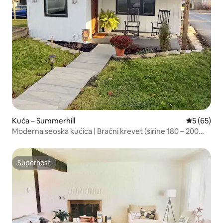
Kuća – Summerhill
Prosječna o
5 (65)
Moderna seoska kućica | Bračni krevet (širine 180 – 200
cm) | Mirna četvrt
Superhost
Superhost