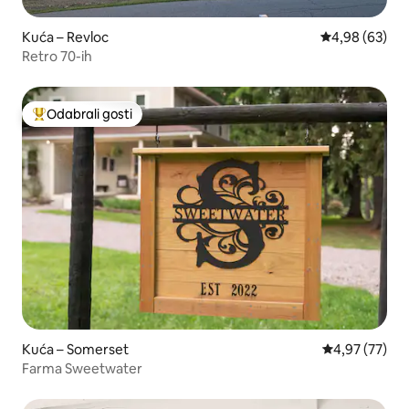
Kuća – Revloc
Prosječna ocje
4,98 (63)
Retro 70-ih
Odabrali gosti
Među najviše rangiranima s oznakom „Odabrali gosti”
Kuća – Somerset
Prosječna ocje
4,97 (77)
Farma Sweetwater