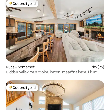
Odabrali gosti
Među najviše rangiranima s oznakom „Odabrali gosti”
Kuća – Somerset
Prosječna 
5 (25)
Hidden Valley, za 8 osoba, bazen, masažna kada, tik uz
skijašku stazu
Odabrali gosti
Među najviše rangiranima s oznakom „Odabrali gosti”