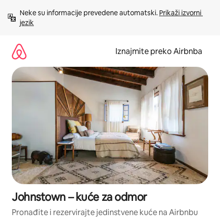
Prijeđi
Neke su informacije prevedene automatski. 
Prikaži izvorni 
na
jezik
sadržaj
Iznajmite preko Airbnba
Johnstown – kuće za odmor
Pronađite i rezervirajte jedinstvene kuće na Airbnbu