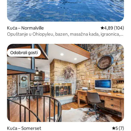
Kuća – Normalville
Prosječna ocjen
4,89 (104)
Opuštanje u Ohiopyleu, bazen, masažna kada, igraonica,
ognjište
Odabrali gosti
Odabrali gosti
Kuća – Somerset
Prosječna
5 (7)