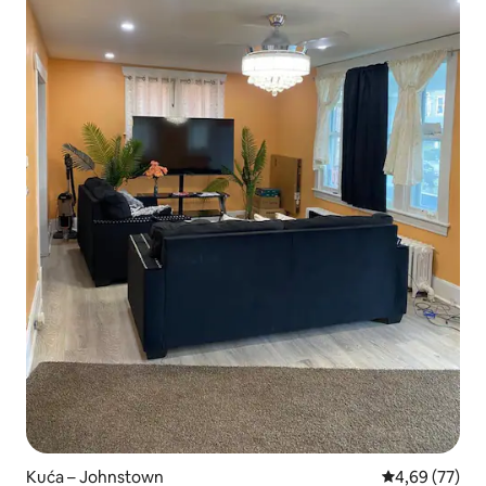
Kuća – Johnstown
Prosječna ocje
4,69 (77)