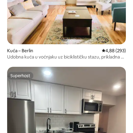
Kuća – Berlin
Prosječna ocjen
4,88 (293)
Udobna kuća u voćnjaku uz biciklističku stazu, prikladna za
planinarenje i pse
Superhost
Superhost