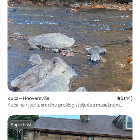
Kuća – Hooversville
Prosječna o
5 (44)
Kuća na rijeci iz sredine prošlog stoljeća s masažnom
kadom
Superhost
Superhost