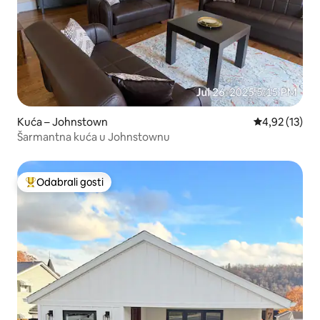
Kuća – Johnstown
Prosječna ocje
4,92 (13)
Šarmantna kuća u Johnstownu
Odabrali gosti
Među najviše rangiranima s oznakom „Odabrali gosti”