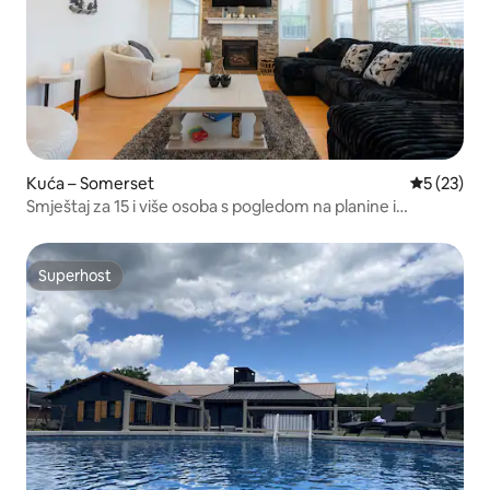
Kuća – Somerset
Prosječna 
5 (23)
Smještaj za 15 i više osoba s pogledom na planine i
masažnom kadom u Hidden Valleyju
Superhost
Superhost