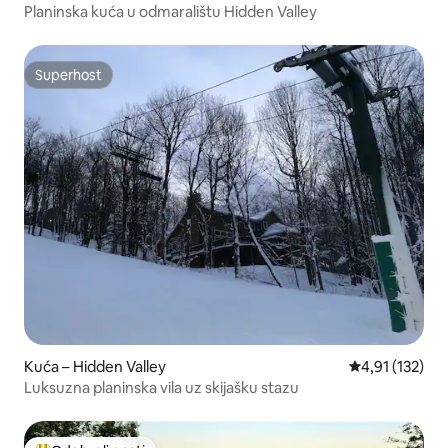
Planinska kuća u odmaralištu Hidden Valley
Superhost
Superhost
Kuća – Hidden Valley
Prosječna ocje
4,91 (132)
Luksuzna planinska vila uz skijašku stazu