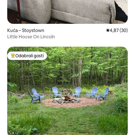
Kuća – Stoystown
Prosječna ocje
4,87 (30)
Little House On Lincoln
Odabrali gosti
Među najviše rangiranima s oznakom „Odabrali gosti”