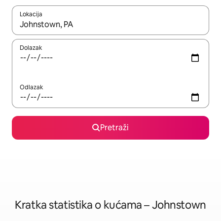
Lokacija
Kada budu dostupni rezultati, moći ćete ih pregledati koristeći
Dolazak
Odlazak
Pretraži
Kratka statistika o kućama – Johnstown