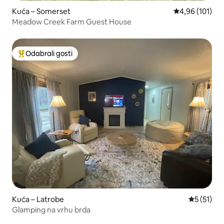
Kuća – Somerset
Prosječna ocjen
4,96 (101)
Meadow Creek Farm Guest House
Odabrali gosti
Među najviše rangiranima s oznakom „Odabrali gosti”
Kuća – Latrobe
Prosječna 
5 (51)
Glamping na vrhu brda