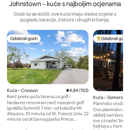
Johnstown – kuće s najboljim ocjenama
Gosti su se složili: ove kuće imaju visoke ocjene u
pogledu lokacije, čistoće i drugih kriterija.
Odabrali gosti
Odabrali gosti
Odabrali gosti
Među najviše ran
Kuća – Cresson
Prosječna ocjena: 4,84/5, recenz
4,84 (153)
Ranč preko puta terena za golf !
Kuća – Somerset
Nedavno renovirani ranč nasuprot golf
Planinsko utočište 
igrališta Summit! 7 min. od koledža Mt
kazalište i videoig
Ovo planinsko utoč
Aloysius, 10 minuta od St. Francis Univ, 22
obitelj savršeno j
minute od državnog parka Prince
sve uzraste! Smje
Gallitzin, 25 minuta do psu Altoona. 3
hektara u Fern Mo