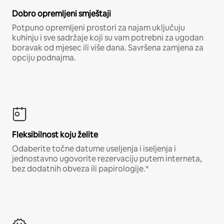
Dobro opremljeni smještaji
Potpuno opremljeni prostori za najam uključuju
kuhinju i sve sadržaje koji su vam potrebni za ugodan
boravak od mjesec ili više dana. Savršena zamjena za
opciju podnajma.
Fleksibilnost koju želite
Odaberite točne datume useljenja i iseljenja i
jednostavno ugovorite rezervaciju putem interneta,
bez dodatnih obveza ili papirologije.*