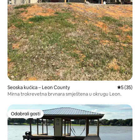
Seoska kućica – Leon County
Prosječna 
5 (35)
Mirna trokrevetna brvnara smještena u okrugu Leon.
Odabrali gosti
Odabrali gosti