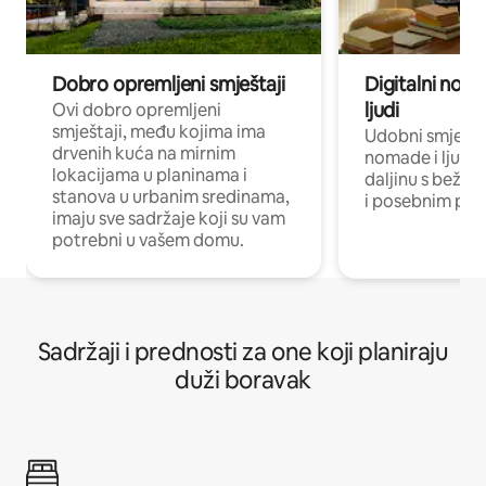
Dobro opremljeni smještaji
Digitalni noma
ljudi
Ovi dobro opremljeni
smještaji, među kojima ima
Udobni smještaj
drvenih kuća na mirnim
nomade i ljude 
lokacijama u planinama i
daljinu s bežič
stanova u urbanim sredinama,
i posebnim pro
imaju sve sadržaje koji su vam
potrebni u vašem domu.
Sadržaji i prednosti za one koji planiraju
duži boravak