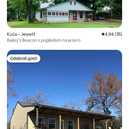
Kuća – Jewett
Prosječna ocje
4,94 (35)
Bailey's Beacon s pogledom na jezero
Odabrali gosti
Odabrali gosti