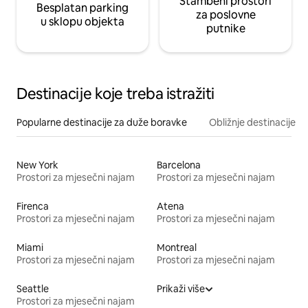
Stambeni prostori
Besplatan parking
za poslovne
u sklopu objekta
putnike
Destinacije koje treba istražiti
Popularne destinacije za duže boravke
Obližnje destinacije
New York
Barcelona
Prostori za mjesečni najam
Prostori za mjesečni najam
Firenca
Atena
Prostori za mjesečni najam
Prostori za mjesečni najam
Miami
Montreal
Prostori za mjesečni najam
Prostori za mjesečni najam
Seattle
Prikaži više
Prostori za mjesečni najam