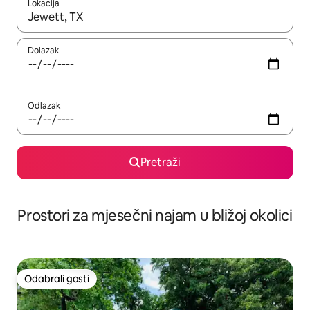
Lokacija
Kada budu dostupni rezultati, moći ćete ih pregledati koristeći
Dolazak
Odlazak
Pretraži
Prostori za mjesečni najam u bližoj okolici
Odabrali gosti
Odabrali gosti