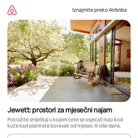
Prijeđi
na
Iznajmite preko Airbnba
sadržaj
Jewett: prostori za mjesečni najam
Potražite smještaj u kojem ćete se osjećati kao kod
kuće kad planirate boravak od mjesec ili više dana.