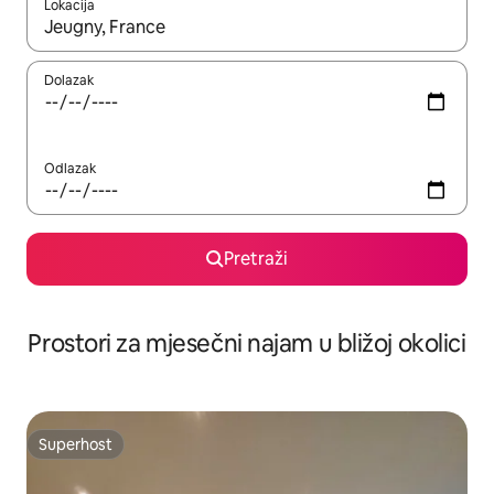
Lokacija
Kada budu dostupni rezultati, moći ćete ih pregledati koristeći
Dolazak
Odlazak
Pretraži
Prostori za mjesečni najam u bližoj okolici
Superhost
Superhost