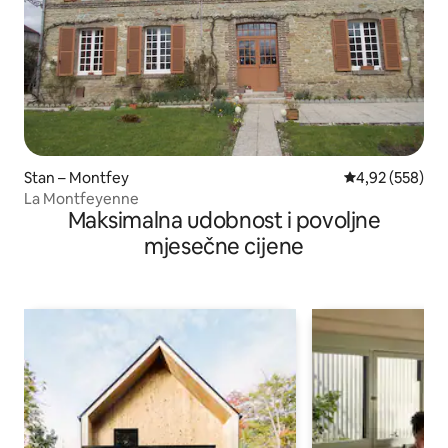
Stan – Montfey
Prosječna ocjen
4,92 (558)
La Montfeyenne
Maksimalna udobnost i povoljne
mjesečne cijene