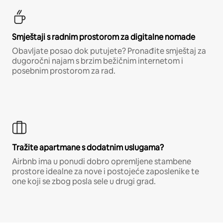
Smještaji s radnim prostorom za digitalne nomade
Obavljate posao dok putujete? Pronađite smještaj za
dugoročni najam s brzim bežičnim internetom i
posebnim prostorom za rad.
Tražite apartmane s dodatnim uslugama?
Airbnb ima u ponudi dobro opremljene stambene
prostore idealne za nove i postojeće zaposlenike te
one koji se zbog posla sele u drugi grad.