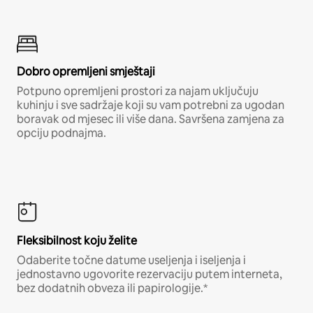
Dobro opremljeni smještaji
Potpuno opremljeni prostori za najam uključuju
kuhinju i sve sadržaje koji su vam potrebni za ugodan
boravak od mjesec ili više dana. Savršena zamjena za
opciju podnajma.
Fleksibilnost koju želite
Odaberite točne datume useljenja i iseljenja i
jednostavno ugovorite rezervaciju putem interneta,
bez dodatnih obveza ili papirologije.*