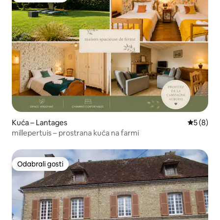
Kuća – Lantages
Prosječna
5 (8)
millepertuis – prostrana kuća na farmi
Odabrali gosti
Odabrali gosti