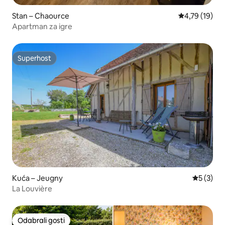
Stan – Chaource
Prosječna ocje
4,79 (19)
Apartman za igre
Superhost
Superhost
Kuća – Jeugny
Prosječna
5 (3)
La Louvière
Odabrali gosti
Odabrali gosti