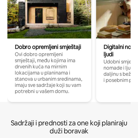
Dobro opremljeni smještaji
Digitalni noma
ljudi
Ovi dobro opremljeni
smještaji, među kojima ima
Udobni smještaj
drvenih kuća na mirnim
nomade i ljude 
lokacijama u planinama i
daljinu s bežič
stanova u urbanim sredinama,
i posebnim pro
imaju sve sadržaje koji su vam
potrebni u vašem domu.
Sadržaji i prednosti za one koji planiraju
duži boravak