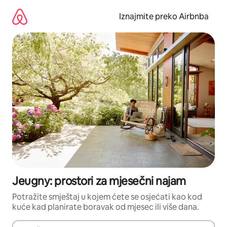
Prijeđi
na
Iznajmite preko Airbnba
sadržaj
Jeugny: prostori za mjesečni najam
Potražite smještaj u kojem ćete se osjećati kao kod
kuće kad planirate boravak od mjesec ili više dana.