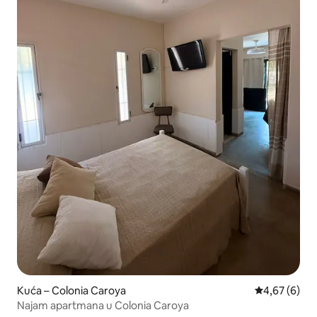
Kuća – Colonia Caroya
Prosječna ocj
4,67 (6)
Najam apartmana u Colonia Caroya