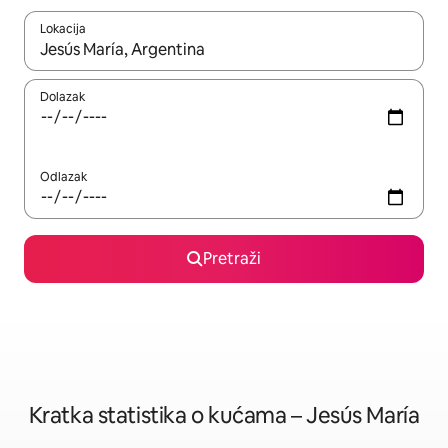
Lokacija
Kada budu dostupni rezultati, moći ćete ih pregledati koristeći
Dolazak
Odlazak
Pretraži
Kratka statistika o kućama – Jesús María