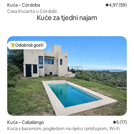
Kuća – Córdoba
Prosječna ocje
4,97 (59)
Casa Encanto u Córdobi
Kuće za tjedni najam
Odabrali gosti
Među najviše rangiranima s oznakom „Odabrali gosti”
Kuća – Cabalango
Prosječna 
5 (17)
Kuća s bazenom, pogledom na rijeku i pristupom, Wi-Fi