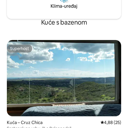
Klima-uređaj
Kuće s bazenom
Superhost
Superhost
Kuća – Cruz Chica
Prosječna ocje
4,88 (25)