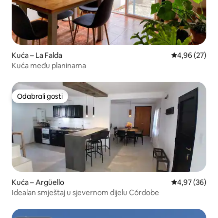
Kuća – La Falda
Prosječna ocje
4,96 (27)
Kuća među planinama
Odabrali gosti
Odabrali gosti
Kuća – Argüello
Prosječna ocje
4,97 (36)
Idealan smještaj u sjevernom dijelu Córdobe