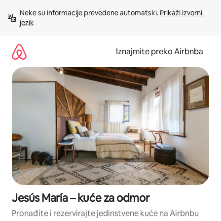
Prijeđi
Neke su informacije prevedene automatski. 
Prikaži izvorni 
na
jezik
sadržaj
Iznajmite preko Airbnba
Jesús María – kuće za odmor
Pronađite i rezervirajte jedinstvene kuće na Airbnbu