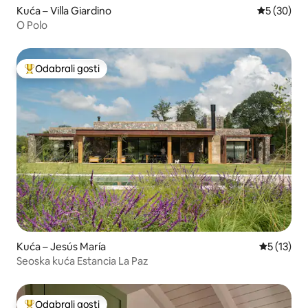
Kuća – Villa Giardino
Prosječna o
5 (30)
O Polo
Odabrali gosti
Među najviše rangiranima s oznakom „Odabrali gosti”
Kuća – Jesús María
Prosječna 
5 (13)
Seoska kuća Estancia La Paz
Odabrali gosti