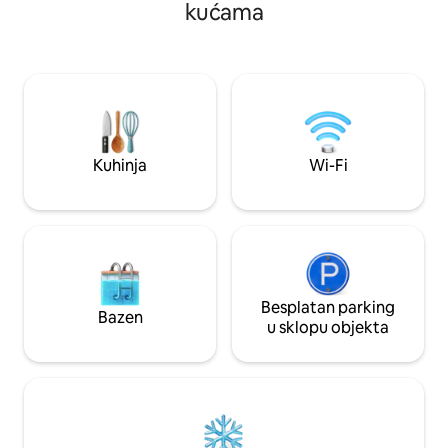
Podijelite asados, u otvorenom quinchu
garaža za 4 automobila Savršen
kućama
(za hladno vrijeme ima platnene
odvajanje i opuštan
pregrade) sve je dizajnirano kako biste
vrtom od gotovo j
se dobro zabavili! 10 minuta od Golf
Ascochinga/Estancia La Paz. Posjeti su
dozvoljeni uz nadoplatu (pogledajte).
Kućni ljubimci nisu dozvoljeni. Los Fines
de semana, grupe od 7 ili manje ljudi,
minimalni boravak je 2 noćenja.
Kuhinja
Wi-Fi
Besplatan parking
Bazen
u sklopu objekta