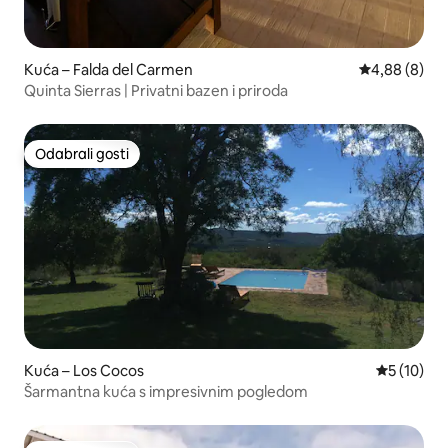
Kuća – Falda del Carmen
Prosječna ocj
4,88 (8)
Quinta Sierras | Privatni bazen i priroda
Odabrali gosti
Odabrali gosti
Kuća – Los Cocos
Prosječna 
5 (10)
Šarmantna kuća s impresivnim pogledom