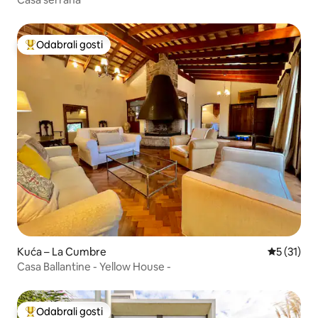
Odabrali gosti
Među najviše rangiranima s oznakom „Odabrali gosti”
Kuća – La Cumbre
Prosječna 
5 (31)
Casa Ballantine - Yellow House -
Odabrali gosti
Među najviše rangiranima s oznakom „Odabrali gosti”