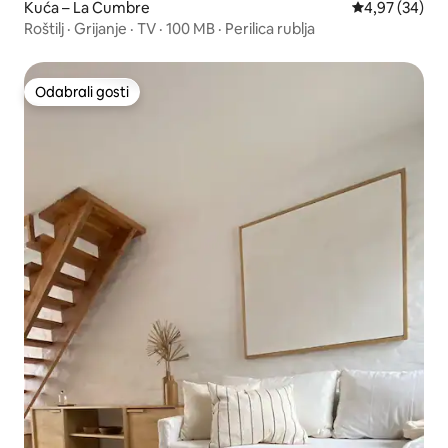
Kuća – La Cumbre
Prosječna ocje
4,97 (34)
Roštilj · Grijanje · TV · 100 MB · Perilica rublja
Odabrali gosti
Odabrali gosti