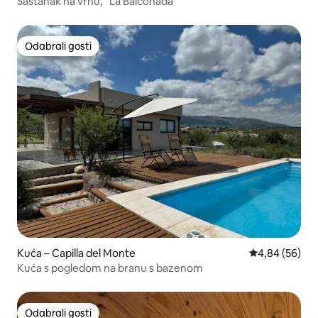
Sastanak na vrhu, "La Balconada"
Odabrali gosti
Odabrali gosti
Kuća – Capilla del Monte
Prosječna ocje
4,84 (56)
Kuća s pogledom na branu s bazenom
Odabrali gosti