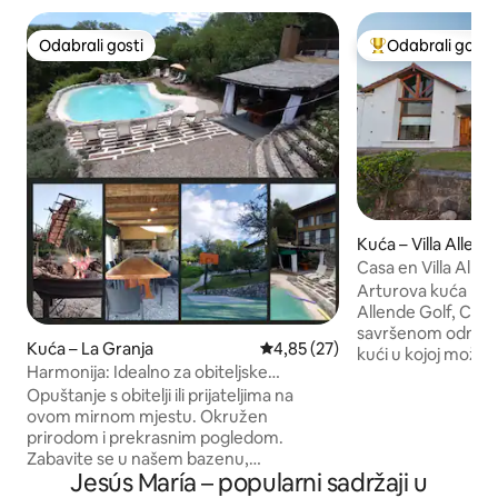
Odabrali gosti
Odabrali gosti
Odabrali gosti
Među najviše ran
Kuća – Villa Allend
Casa en Villa Alle
Arturova kuća House Rental in Villa
Allende Golf, Córd
savršenom odmoru
Kuća – La Granja
Prosječna ocjena: 4,85/5, recen
4,85 (27)
kući u kojoj može b
Harmonija: Idealno za obiteljske
spavaćih soba, 3 
grupe/prijatelje, košarkaški teren
Opuštanje s obitelji ili prijateljima na
- 10 kreveta - 6 kupaonica - potpuno
ovom mirnom mjestu. Okružen
opremljena kuhinja - dnevni boravak
prirodom i prekrasnim pogledom.
blagovaonica - dnevni boravak, TV soba i
Zabavite se u našem bazenu,
Wi-Fi - Quincho s potpuno opremljenim
Jesús María – popularni sadržaji u
košarkaškom igralištu i ognjištu.
roštiljem - bazen i