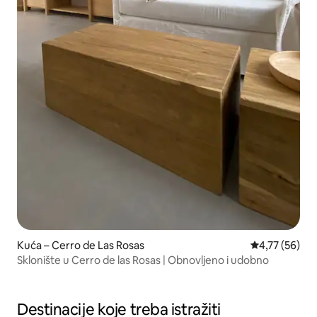
Kuća – Cerro de Las Rosas
Prosječna ocje
4,77 (56)
Sklonište u Cerro de las Rosas | Obnovljeno i udobno
Destinacije koje treba istražiti