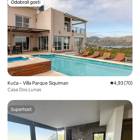
Odabrali gosti
Odabrali gosti
Kuća – Villa Parque Síquiman
Prosječna ocje
4,93 (70)
Casa Dos Lunas
Superhost
Superhost