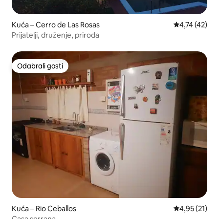
Kuća – Cerro de Las Rosas
Prosječna ocj
4,74 (42)
Prijatelji, druženje, priroda
Odabrali gosti
Odabrali gosti
Kuća – Rio Ceballos
Prosječna ocje
4,95 (21)
Casa serrana