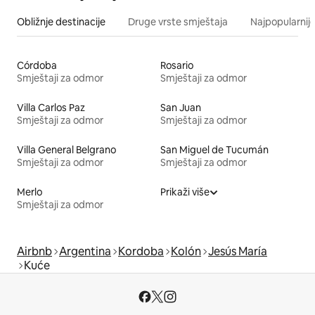
Obližnje destinacije
Druge vrste smještaja
Najpopularnije
Córdoba
Rosario
Smještaji za odmor
Smještaji za odmor
Villa Carlos Paz
San Juan
Smještaji za odmor
Smještaji za odmor
Villa General Belgrano
San Miguel de Tucumán
Smještaji za odmor
Smještaji za odmor
Merlo
Prikaži više
Smještaji za odmor
Airbnb
Argentina
Kordoba
Kolón
Jesús María
Kuće