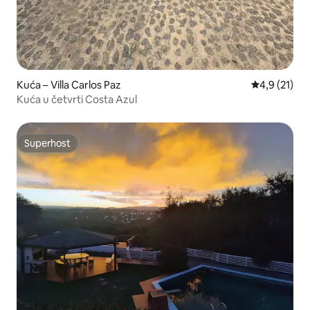
Kuća – Villa Carlos Paz
Prosječna oc
4,9 (21)
Kuća u četvrti Costa Azul
Superhost
Superhost