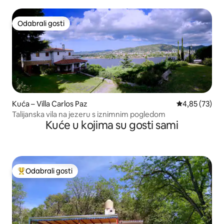
Odabrali gosti
Odabrali gosti
Kuća – Villa Carlos Paz
Prosječna ocje
4,85 (73)
Talijanska vila na jezeru s iznimnim pogledom
Kuće u kojima su gosti sami
Odabrali gosti
Među najviše rangiranima s oznakom „Odabrali gosti”