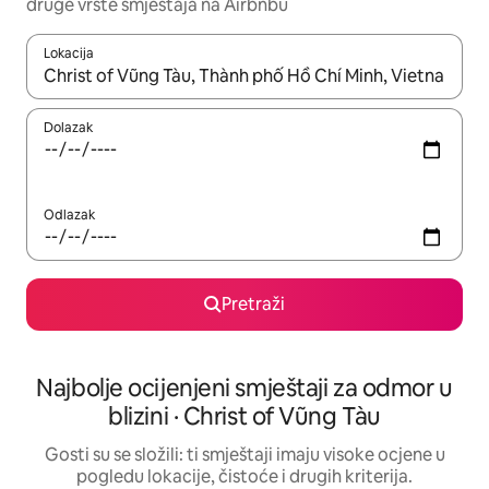
druge vrste smještaja na Airbnbu
Lokacija
Kada budu dostupni rezultati, moći ćete ih pregledati koristeći
Dolazak
Odlazak
Pretraži
Najbolje ocijenjeni smještaji za odmor u
blizini · Christ of Vũng Tàu
Gosti su se složili: ti smještaji imaju visoke ocjene u
pogledu lokacije, čistoće i drugih kriterija.