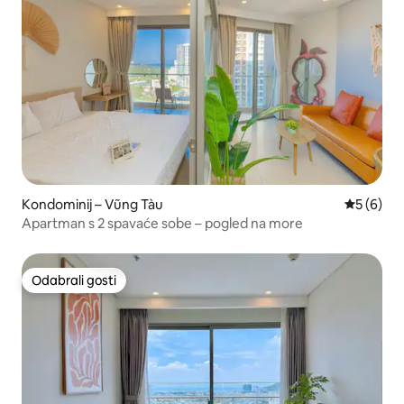
Kondominij – Vũng Tàu
Prosječna
5 (6)
Apartman s 2 spavaće sobe – pogled na more
Odabrali gosti
Odabrali gosti