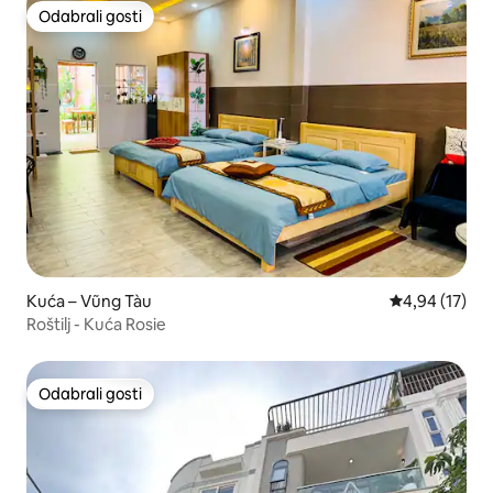
Odabrali gosti
Odabrali gosti
Kuća – Vũng Tàu
Prosječna ocje
4,94 (17)
Roštilj - Kuća Rosie
Odabrali gosti
Odabrali gosti