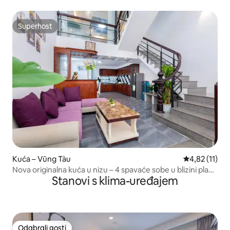
Sau
Superhost
Superhost
Kuća – Vũng Tàu
Prosječna ocj
4,82 (11)
Nova originalna kuća u nizu – 4 spavaće sobe u blizini plaže
Stanovi s klima-uređajem
Vung Tau
Odabrali gosti