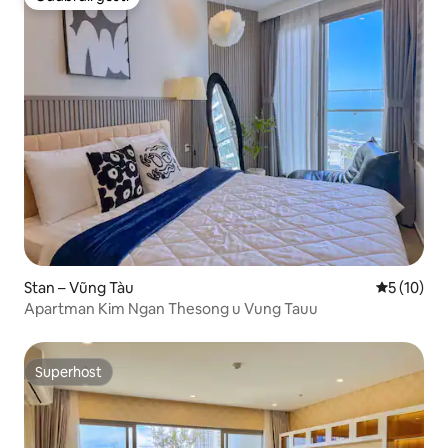
Odabrali gosti
Stan – Vũng Tàu
Prosječna 
5 (10)
Apartman Kim Ngan Thesong u Vung Tauu
Superhost
Superhost