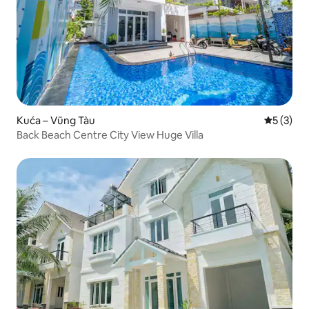
Kuća – Vũng Tàu
Prosječna
5 (3)
Back Beach Centre City View Huge Villa