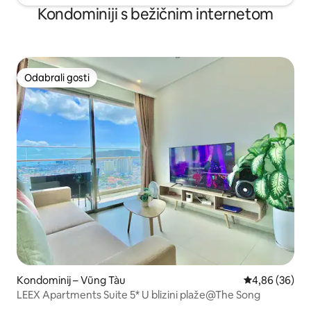
Kondominiji s bežičnim internetom
Odabrali gosti
Odabrali gosti
Kondominij – Vũng Tàu
Prosječna ocje
4,86 (36)
LEEX Apartments Suite 5* U blizini plaže@The Song