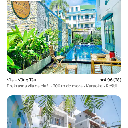
Vila – Vũng Tàu
Prosječna ocje
4,96 (28)
Prekrasna vila na plaži • 200 m do mora • Karaoke • Roštilj •
Bilijar