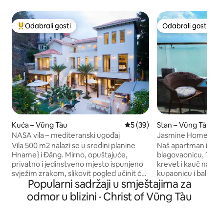
Odabrali gosti
Odabrali gosti
Među najviše rangiranima s oznakom „Odabrali gosti”
Odabrali gosti
Kuća – Vũng Tàu
Prosječna ocjena: 5/5, recen
5 (39)
Stan – Vũng Tàu
NASA vila – mediteranski ugođaj
Jasmine Homestay
apartman s pogle
Vila 500 m2 nalazi se u sredini planine
Naš apartman ima 
Hname} i Đăng. Mirno, opuštajuće,
blagovaonicu, 1 sp
privatno i jedinstveno mjesto ispunjeno
krevet i kauč na ra
svježim zrakom, slikovit pogled učinit će
kupaonicu i balkon. 
Popularni sadržaji u smještajima za
nevjerojatan i impresivan boravak u
pogled iz spavaće 
centru Vung Taua. Ispred vile se pruža
pogledom na Grand
odmor u blizini · Christ of Vũng Tàu
pogled na prekrasan grad i prednju
Osiguravamo klima
plažu, a stražnja strana se pruža pogled
za krevet i okolicu. - Kuhinja: osigurana 