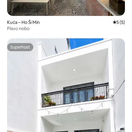
Kuća – Ho Ši Min
Prosječna
5 (5)
Plavo nebo
Superhost
Superhost