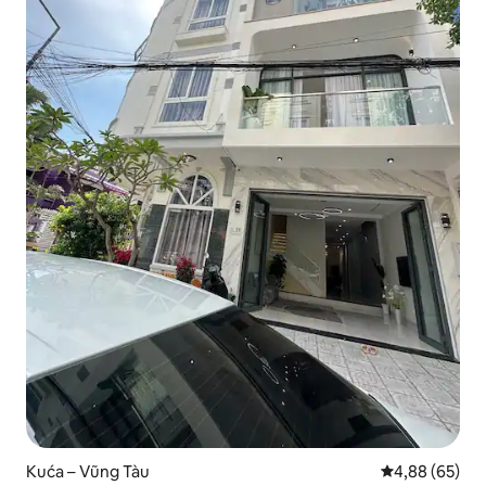
Kuća – Vũng Tàu
Prosječna ocje
4,88 (65)