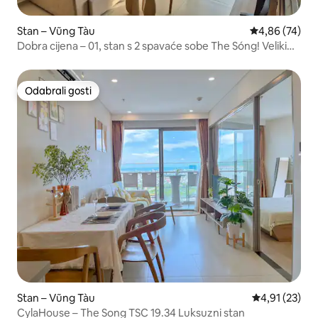
Stan – Vũng Tàu
Prosječna ocje
4,86 (74)
Dobra cijena – 01, stan s 2 spavaće sobe The Sóng! Veliki
bazen
Odabrali gosti
Odabrali gosti
Stan – Vũng Tàu
Prosječna ocje
4,91 (23)
CylaHouse – The Song TSC 19.34 Luksuzni stan