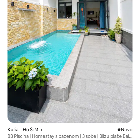
Kuća – Ho Ši Min
Novi smješ
Novo
BB Piscina | Homestay s bazenom | 3 sobe | Blizu plaže Bai