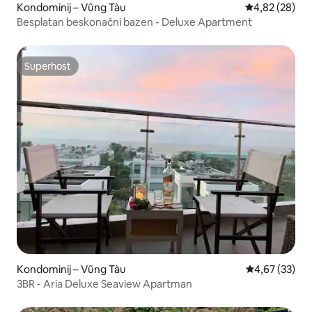
Kondominij – Vũng Tàu
Prosječna ocje
4,82 (28)
Besplatan beskonačni bazen - Deluxe Apartment
Superhost
Superhost
Kondominij – Vũng Tàu
Prosječna ocje
4,67 (33)
3BR - Aria Deluxe Seaview Apartman