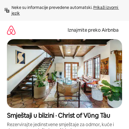
Prijeđi
Neke su informacije prevedene automatski. 
Prikaži izvorni 
na
jezik
sadržaj
Iznajmite preko Airbnba
Smještaji u blizini · Christ of Vũng Tàu
Rezervirajte jedinstvene smještaje za odmor, kuće i