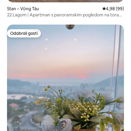
Stan – Vũng Tàu
Prosječna ocje
4,98 (99)
22 Lagom | Apartman s panoramskim pogledom na toranj
CSJ na obali
Odabrali gosti
Odabrali gosti