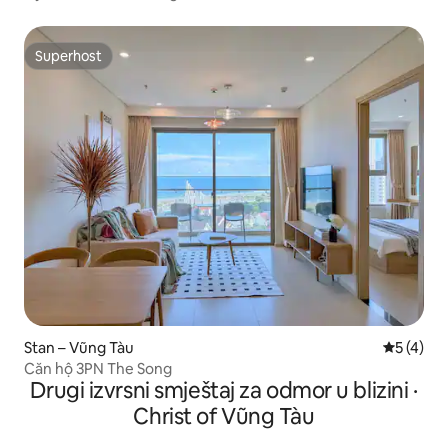
Superhost
Superhost
Stan – Vũng Tàu
Prosječna
5 (4)
Căn hộ 3PN The Song
Drugi izvrsni smještaj za odmor u blizini ·
Christ of Vũng Tàu