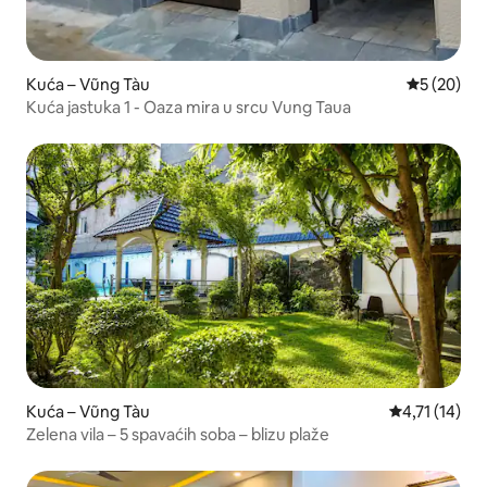
Kuća – Vũng Tàu
Prosječna o
5 (20)
Kuća jastuka 1 - Oaza mira u srcu Vung Taua
Kuća – Vũng Tàu
Prosječna ocj
4,71 (14)
Zelena vila – 5 spavaćih soba – blizu plaže