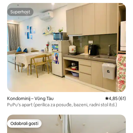
Superhost
Superhost
Kondominij – Vũng Tàu
Prosječna ocje
4,85 (61)
PuPu's apart (perilica za posuđe, bazeni, radni stol itd.)
Odabrali gosti
Odabrali gosti