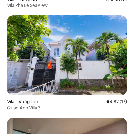
Vila Pha Lê SeaView
Vila – Vũng Tàu
Prosječna ocje
4,82 (17)
Quan Anh Villa 3