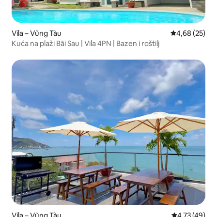
Vila – Vũng Tàu
Prosječna ocje
4,68 (25)
Kuća na plaži Bãi Sau | Vila 4PN | Bazen i roštilj
Vila – Vũng Tàu
Prosječna ocje
4,73 (49)