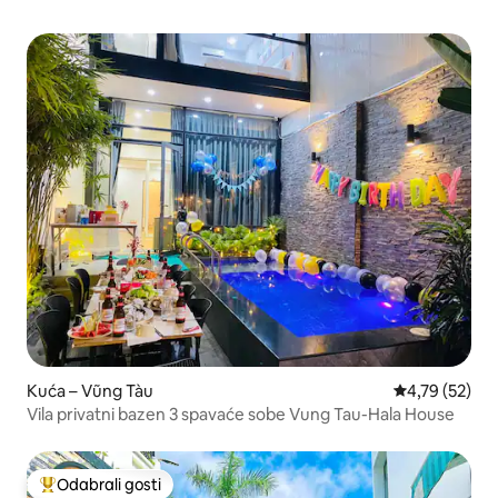
Kuća – Vũng Tàu
Prosječna ocje
4,79 (52)
Vila privatni bazen 3 spavaće sobe Vung Tau-Hala House
Odabrali gosti
Među najviše rangiranima s oznakom „Odabrali gosti”