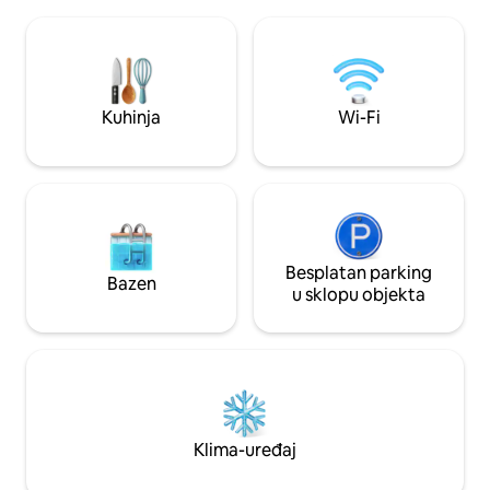
na malu planinu i kip Isusa. Nasina vila je
potrebna oprema 
potpuno opremljena luksuznim
obroka. - Balkon: prostrani balkon sa
namještajem visoke klase, bazenom sa
setom od 2 stolice
slanom vodom od 50 m2, vanjskim
stol, gdje se gosti 
kupanjem, blagovaonicom na
zadivljujućem pog
otvorenom,roštiljem, garažom za 2
ukusan obrok.
Kuhinja
Wi-Fi
automobila…
Besplatan parking
Bazen
u sklopu objekta
Klima-uređaj