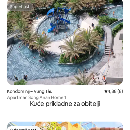
Superhost
Superhost
Kondominij – Vũng Tàu
Prosječna ocj
4,88 (8)
Apartman Song Anan Home 1
Kuće prikladne za obitelji