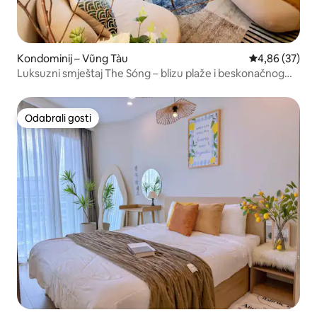
Kondominij – Vũng Tàu
Prosječna ocje
4,86 (37)
Luksuzni smještaj The Sóng – blizu plaže i beskonačnog
bazena
Odabrali gosti
Odabrali gosti