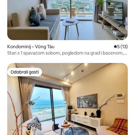
Kondominij – Vũng Tàu
Prosječna 
5 (13)
Stan s 1 spavaćom sobom, pogledom na grad i bazenom, u
blizini plaže
Odabrali gosti
Odabrali gosti