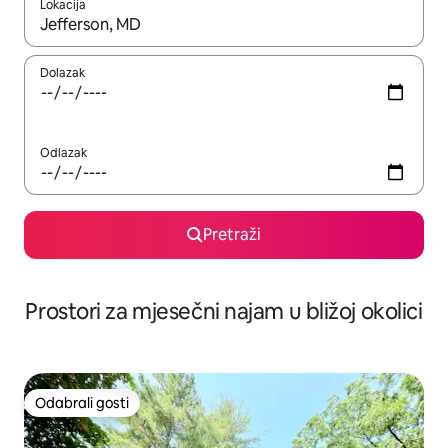
Lokacija
Kada budu dostupni rezultati, moći ćete ih pregledati koristeći
Dolazak
Odlazak
Pretraži
Prostori za mjesečni najam u bližoj okolici
Odabrali gosti
Odabrali gosti