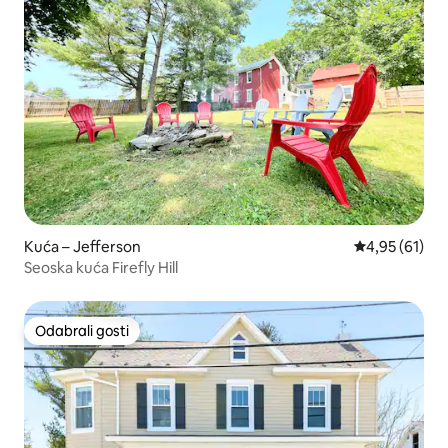
Kuća – Jefferson
Prosječna ocje
4,95 (61)
Seoska kuća Firefly Hill
Odabrali gosti
Odabrali gosti