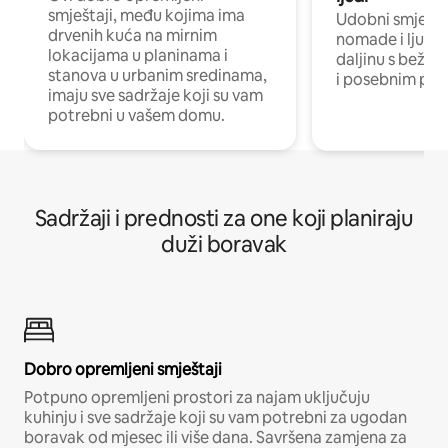
smještaji, među kojima ima
Udobni smještaj
drvenih kuća na mirnim
nomade i ljude 
lokacijama u planinama i
daljinu s bežič
stanova u urbanim sredinama,
i posebnim pro
imaju sve sadržaje koji su vam
potrebni u vašem domu.
Sadržaji i prednosti za one koji planiraju
duži boravak
Dobro opremljeni smještaji
Potpuno opremljeni prostori za najam uključuju
kuhinju i sve sadržaje koji su vam potrebni za ugodan
boravak od mjesec ili više dana. Savršena zamjena za