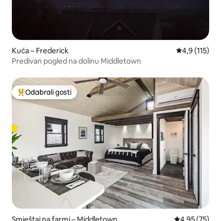
Kuća – Frederick
Prosječna ocj
4,9 (115)
Predivan pogled na dolinu Middletown
Odabrali gosti
Među najviše rangiranima s oznakom „Odabrali gosti”
Smještaj na farmi – Middletown
Prosječna ocje
4,95 (75)