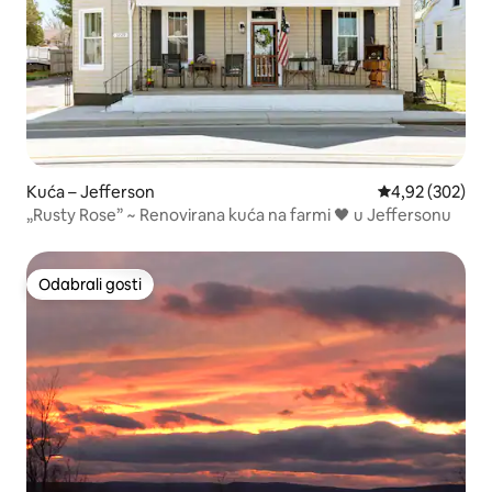
Kuća – Jefferson
Prosječna ocjen
4,92 (302)
„Rusty Rose” ~ Renovirana kuća na farmi 🖤 u Jeffersonu
Odabrali gosti
Odabrali gosti