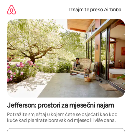
Prijeđi
na
Iznajmite preko Airbnba
sadržaj
Jefferson: prostori za mjesečni najam
Potražite smještaj u kojem ćete se osjećati kao kod
kuće kad planirate boravak od mjesec ili više dana.