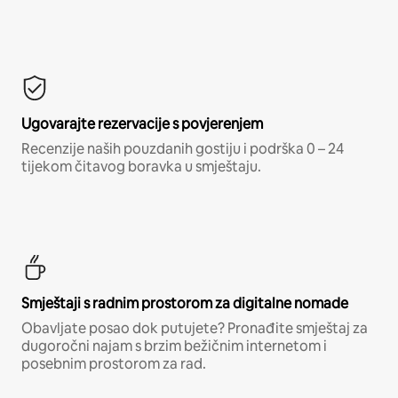
Ugovarajte rezervacije s povjerenjem
Recenzije naših pouzdanih gostiju i podrška 0 – 24
tijekom čitavog boravka u smještaju.
Smještaji s radnim prostorom za digitalne nomade
Obavljate posao dok putujete? Pronađite smještaj za
dugoročni najam s brzim bežičnim internetom i
posebnim prostorom za rad.