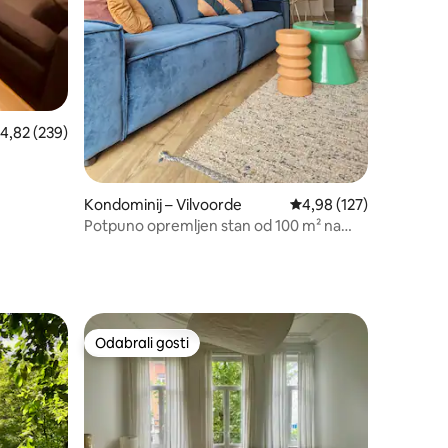
rosječna ocjena: 4,82/5, recenzija: 239
4,82 (239)
Kondominij – Vilvoorde
Prosječna ocjena: 4,98/
4,98 (127)
Potpuno opremljen stan od 100 m² na
savršenoj lokaciji
Odabrali gosti
Odabrali gosti