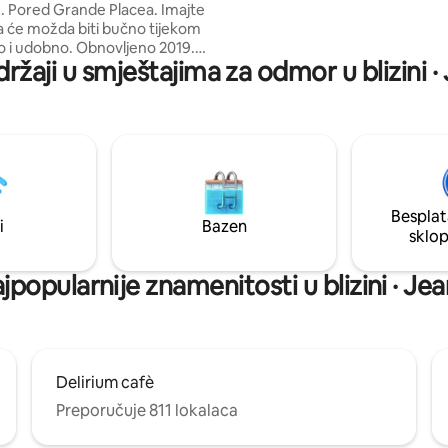
. Pored Grande Placea. Imajte
zimzelene biljke. Uživajte u ek
 će možda biti bučno tijekom
ozračju usred urbane vreve!
držaji u smještajima za odmor u blizini ·
ovi bračni kreveti, novi
novi kauč, kuhinja (bez
 lijepo uređenje. Kupaonica ima
Ručnici i posteljina uvijek su
. Posjedujem restorane u ovoj
u gosti dobrodošli da jedu sve
lne belgijske specijalitete i
 za pizzu od 10:30 do 24:00.
Besplat
a električna automatska vrata s
i
Bazen
sklo
jpopularnije znamenitosti u blizini · Je
Delirium cafè
Preporučuje 811 lokalaca