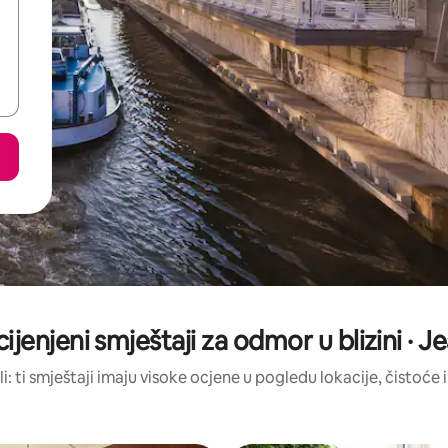
cijenjeni smještaji za odmor u blizini · J
li: ti smještaji imaju visoke ocjene u pogledu lokacije, čistoće i