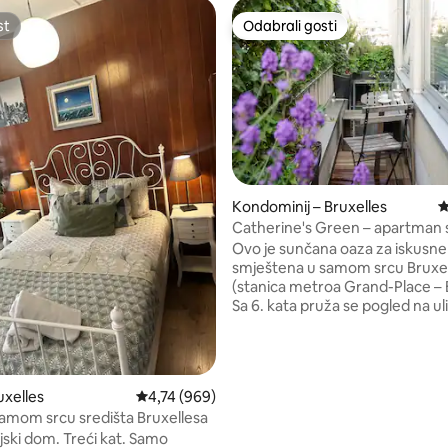
st
Odabrali gosti
st
Odabrali gosti
Kondominij – Bruxelles
P
Catherine's Green – apartman 
, recenzija: 895
balkonom u blizini Grand Place
Ovo je sunčana oaza za iskusne
smještena u samom srcu Bruxe
(stanica metroa Grand-Place – 
Sa 6. kata pruža se pogled na ul
Sainte-Catherine i zvonik. U oko
nalaze dizajnerske trgovine, g
restorani, bio-trgovina i sve kul
značajne aktivnosti. No njegova središnja
uxelles
Prosječna ocjena: 4,74/5, recenzija: 969
4,74 (969)
lokacija nije jedina prednost: sta
samom srcu središta Bruxellesa
svijetao, uredan i dobro uređen
jski dom. Treći kat. Samo
balkonu rastu aromatično bilje i