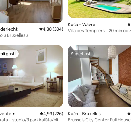
5, recenzija: 17
Kuća – Wavre
P
derlecht
Prosječna ocjena: 4,88/5, recenzija: 304
4,88 (304)
Villa des Templiers – 20 min od
io u Bruxellesu
luke Bruxelles
li gosti
Superhost
više rangiranima s oznakom „Odabrali gosti”
Superhost
5, recenzija: 39
aventem
Prosječna ocjena: 4,93/5, recenzija: 226
4,93 (226)
Kuća – Bruxelles
P
ata + studio/3 parkirališta/blizu
Brussels City Center Full House