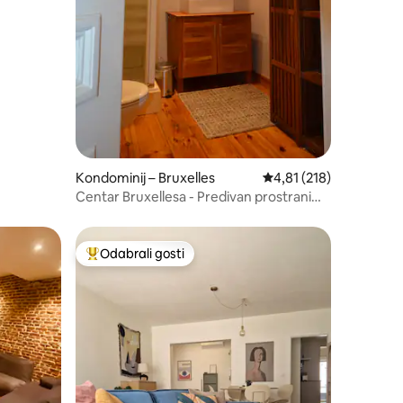
Kondominij – Bruxelles
Prosječna ocjena: 4,81/
4,81 (218)
Centar Bruxellesa - Predivan prostrani
studio - Pravi krevet
Odabrali gosti
Među najviše rangiranima s oznakom „Odabrali gosti”