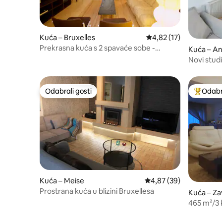
Kuća – Bruxelles
Prosječna ocjena: 4,82/
4,82 (17)
Prekrasna kuća s 2 spavaće sobe -
Kuća – An
vrhunska lokacija
Novi stud
Odabrali gosti
Odabra
Odabrali gosti
Među naj
Kuća – Meise
Prosječna ocjena: 4,87/
4,87 (39)
Prostrana kuća u blizini Bruxellesa
Kuća – Z
465 m²/3 k
grada/vrt