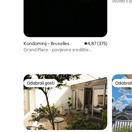
Studio u p
Kondominij – Bruxelles
Prosječna ocjena: 4,87/5
4,87 (375)
Grand Place - povijesno središte
Bruxellesa
Odabrali gosti
Odabrali
Odabrali gosti
Odabrali