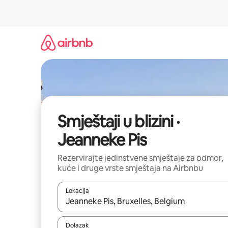
Prijeđi
na
sadržaj
Smještaji u blizini ·
Jeanneke Pis
Rezervirajte jedinstvene smještaje za odmor,
kuće i druge vrste smještaja na Airbnbu
Lokacija
Kada budu dostupni rezultati, moći ćete ih pregle
Dolazak