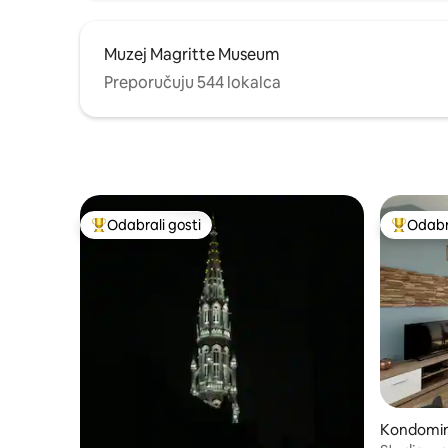
Muzej Magritte Museum
Preporučuju 544 lokalca
Odabrali gosti
Odabra
Među najviše rangiranima s oznakom „Odabrali gosti”
Među naj
Kondomin