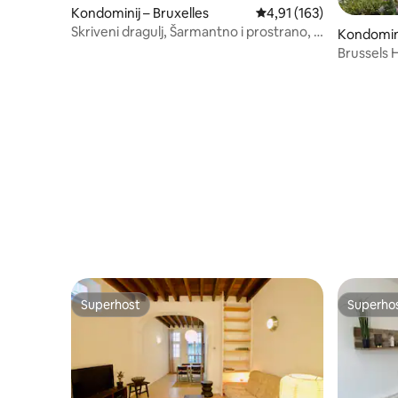
Kondominij – Bruxelles
Prosječna ocjena: 4,91/5
4,91 (163)
Skriveni dragulj, Šarmantno i prostrano, U
Kondomini
blizini Grand Placea
Brussels 
Superhost
Superho
Superhost
Superho