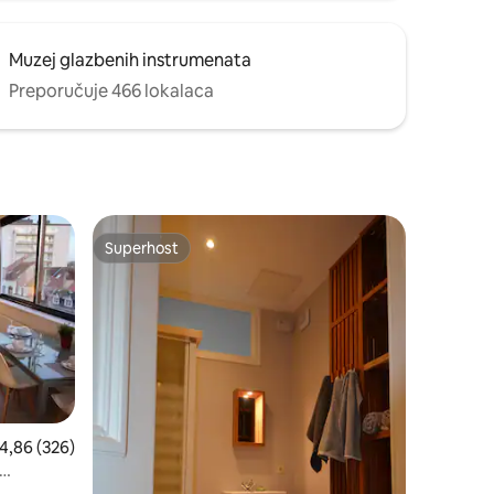
Muzej glazbenih instrumenata
Preporučuje 466 lokalaca
Superhost
Superhost
rosječna ocjena: 4,86/5, recenzija: 326
4,86 (326)