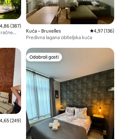
rosječna ocjena: 4,86/5, recenzija: 387
4,86 (387)
Kuća – Bruxelles
Prosječna ocjena: 4,97/
4,97 (136)
 zračne
Predivna lagana obiteljska kuća
Odabrali gosti
Odabrali gosti
rosječna ocjena: 4,65/5, recenzija: 249
4,65 (249)