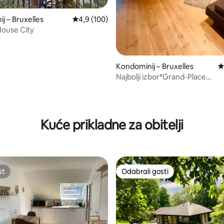
, recenzija: 163
j – Bruxelles
Prosječna ocjena: 4,9/5, recenzija: 100
4,9 (100)
House City
Kondominij – Bruxelles
P
Najbolji izbor*Grand-Place
HistoricBrusselsCityCenter
Kuće prikladne za obitelji
st
Odabrali gosti
st
Odabrali gosti