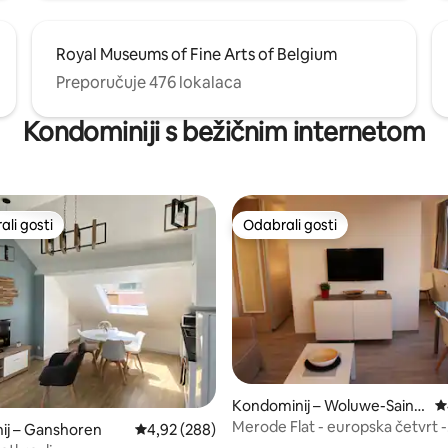
Royal Museums of Fine Arts of Belgium
Preporučuje 476 lokalaca
Kondominiji s bežičnim internetom
li gosti
Odabrali gosti
više rangiranima s oznakom „Odabrali gosti”
Odabrali gosti
Kondominij – Woluwe-Saint-
P
Lambert
Merode Flat - europska četvrt -
ij – Ganshoren
Prosječna ocjena: 4,92/5, recenzija: 288
4,92 (288)
Cinquantenaire