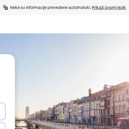
Neke su informacije prevedene automatski. 
Prikaži izvorni jezik
dati koristeći se strelicama prema gore i prema dolje, kao i dodirom i