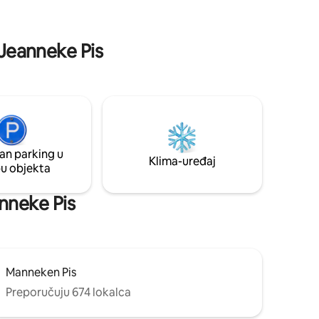
ološkom
je 0 – 24, a uključen je i ultrabrzi Wi-Fi.
Savršena polazna točka za pješačko
istraživanje grada. Rezervirajte svoj
 Jeanneke Pis
boravak!
an parking u
Klima-uređaj
pu objekta
anneke Pis
Manneken Pis
Preporučuju 674 lokalca