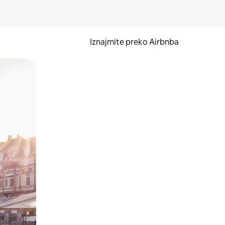
Iznajmite preko Airbnba
li prelaskom prstom po zaslonu.