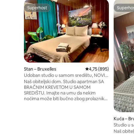
Superhost
Superho
Superhost
Superho
Stan – Bruxelles
Prosječna ocjena: 4,75/5
4,75 (895)
Udoban studio u samom središtu, NOVI
TV, sofa.
Naš obiteljski dom. Studio apartman SA
BRAČNIM KREVETOM U SAMOM
SREDIŠTU. Imajte na umu da nekim
noćima može biti bučno zbog prolaznika.
Kupaonica s tuš-kabinom, umivaonikom i
WC školjkom. Sušilo za kosu. Kauč.
Pećnica nije uključena. Mikrovalna
Kuća – Br
pećnica i hladnjak. Javna perilica i sušilica
Studio u 
rublja su uključene. Najbolja lokacija u
Naš obitel
srcu grada. Grande Place, Manneken Pis,